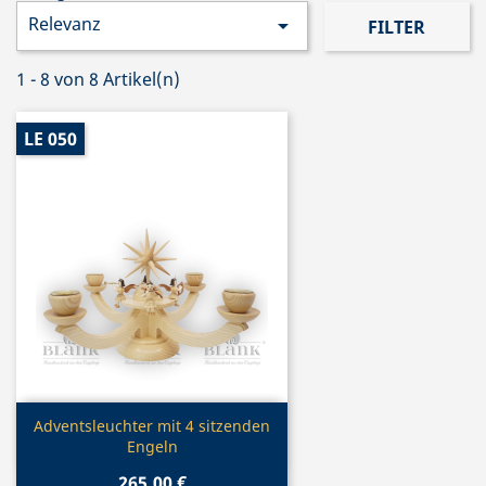
Relevanz

FILTER
1 - 8 von 8 Artikel(n)
LE 050
Vorschau

Adventsleuchter mit 4 sitzenden
Engeln
265,00 €