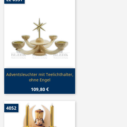
Vorschau

Adventsleuchter mit Teelichthalter,
ohne Engel
109,80 €
4052