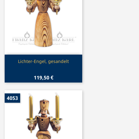
Vorschau

Lichter-Engel, gesandelt
119,50 €
4053