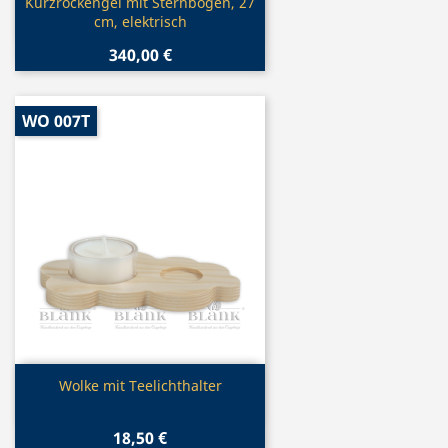
Vorschau

Kurzrockengel mit Sternbogen, 27
cm, elektrisch
340,00 €
WO 007T
Vorschau

Wolke mit Teelichthalter
18,50 €