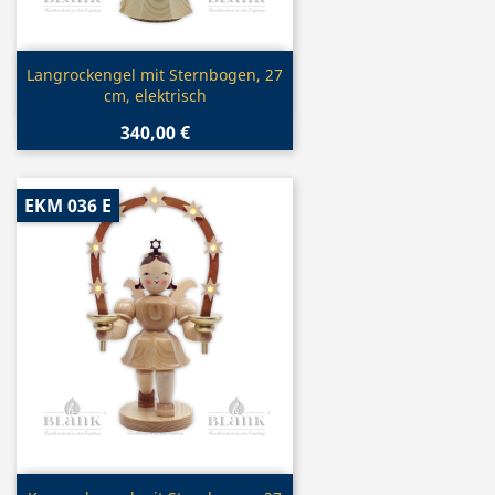
Vorschau

Langrockengel mit Sternbogen, 27
cm, elektrisch
340,00 €
EKM 036 E