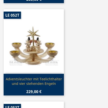
LE 052T
Vorschau

Adventsleuchter mit Teelichthalter
und vier stehenden Engeln
229,00 €
LE 053T