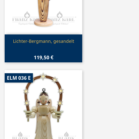
Vorschau

Lichter-Bergmann, gesandelt
119,50 €
ELM 036 E