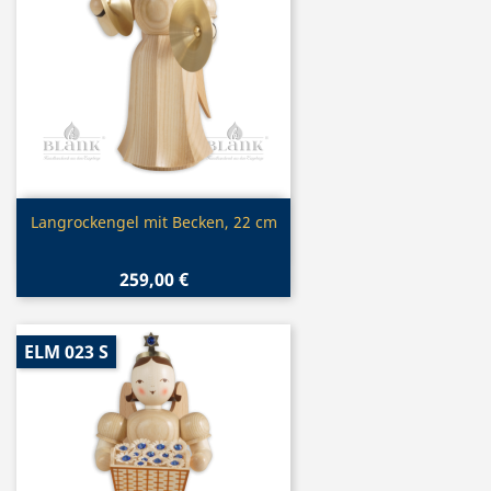
Vorschau

Langrockengel mit Becken, 22 cm
259,00 €
ELM 023 S