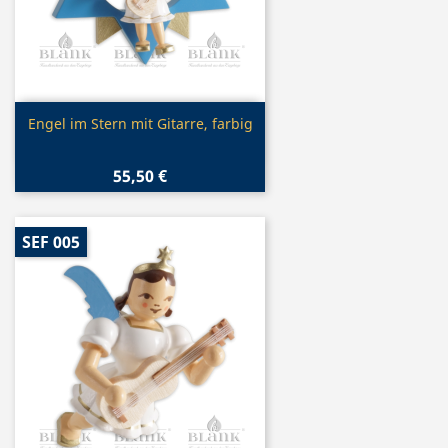
Vorschau

Engel im Stern mit Gitarre, farbig
55,50 €
SEF 005