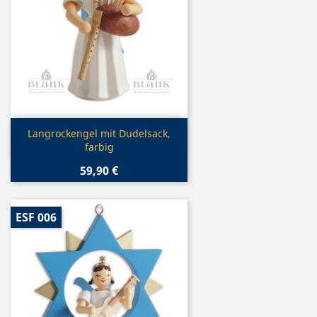
Vorschau

Langrockengel mit Dudelsack,
farbig
59,90 €
ESF 006