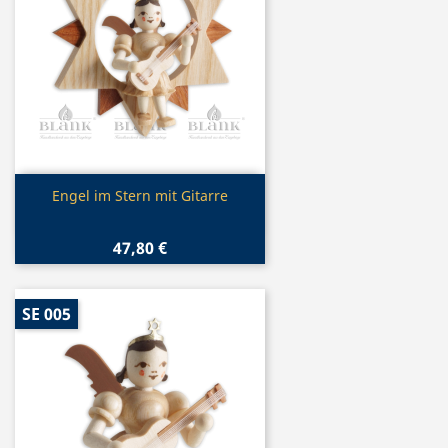
Vorschau

Engel im Stern mit Gitarre
47,80 €
SE 005