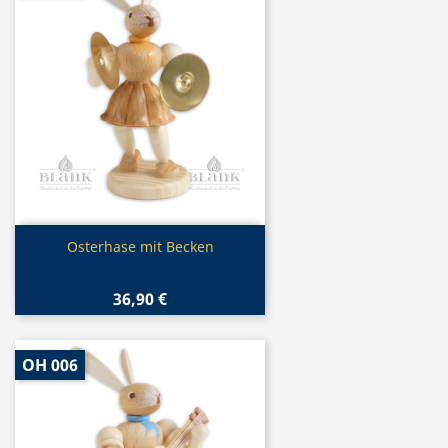
Vorschau

Osterhase mit Becken
36,90 €
OH 006