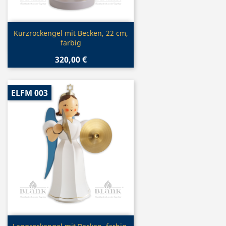
Vorschau

Kurzrockengel mit Becken, 22 cm,
farbig
320,00 €
ELFM 003