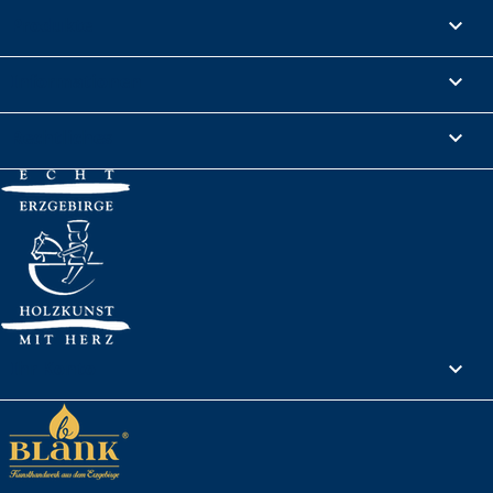
Produkte

Informationen

Rechtliches

Ihr Konto
