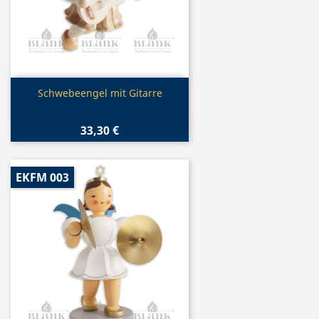
Vorschau

Schwebeengel mit Gitarre
33,30 €
EKFM 003