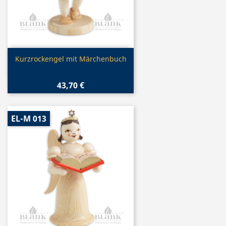
Vorschau

Kurzrockengel mit Märchenbuch
43,70 €
EL-M 013