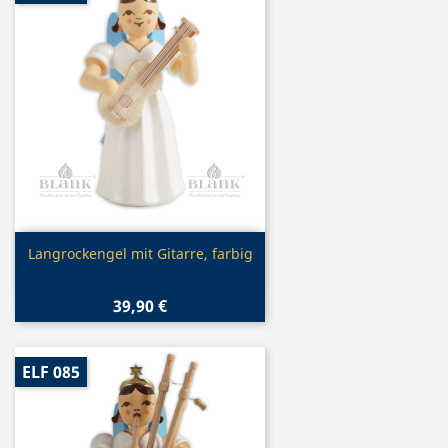
Vorschau

Langrockengel mit Gitarre, farbig
39,90 €
ELF 085