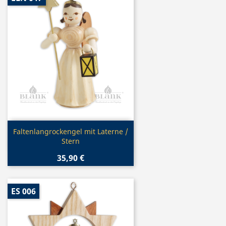
Vorschau

Faltenlangrockengel mit Laterne /
Stern
35,90 €
ES 006