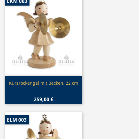
EKM 003
Vorschau

Kurzrockengel mit Becken, 22 cm
259,00 €
ELM 003