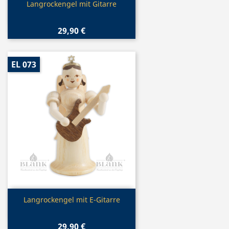
Vorschau

Langrockengel mit Gitarre
29,90 €
EL 073
Vorschau

Langrockengel mit E-Gitarre
29,90 €