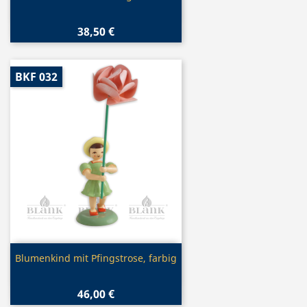
38,50 €
BKF 032
Vorschau

Blumenkind mit Pfingstrose, farbig
46,00 €