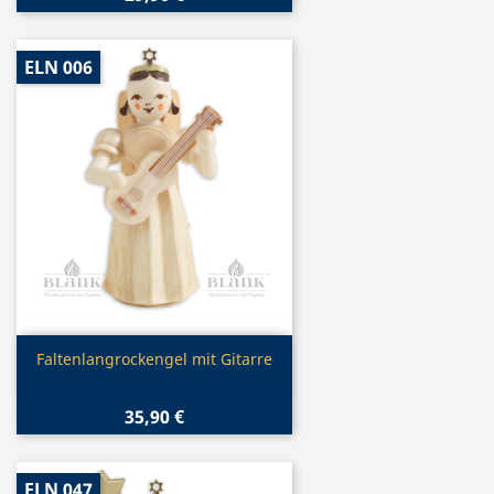
ELN 006
Vorschau

Faltenlangrockengel mit Gitarre
35,90 €
ELN 047