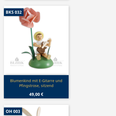
BKS 032
Vorschau

Blumenkind mit E-Gitarre und
Pfingstrose, sitzend
49,00 €
OH 003