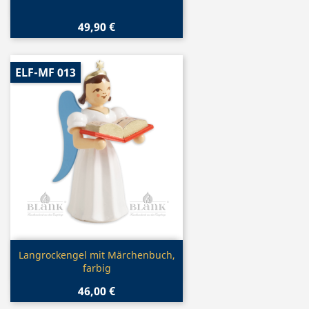
49,90 €
ELF-MF 013
Vorschau

Langrockengel mit Märchenbuch,
farbig
46,00 €