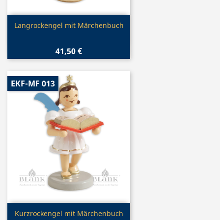
Vorschau

Langrockengel mit Märchenbuch
41,50 €
EKF-MF 013
Vorschau

Kurzrockengel mit Märchenbuch