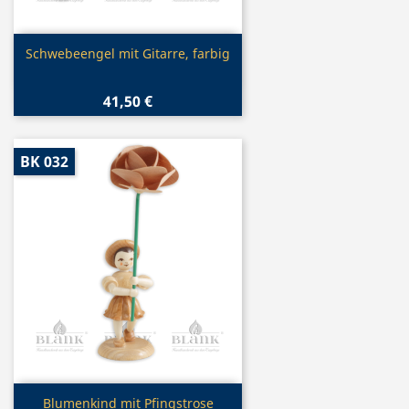
Vorschau

Schwebeengel mit Gitarre, farbig
41,50 €
BK 032
Vorschau

Blumenkind mit Pfingstrose