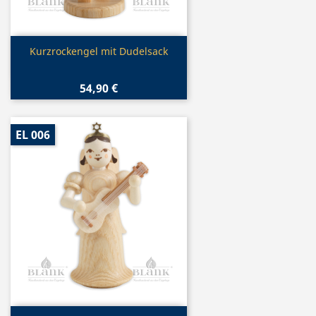
Vorschau

Kurzrockengel mit Dudelsack
54,90 €
EL 006