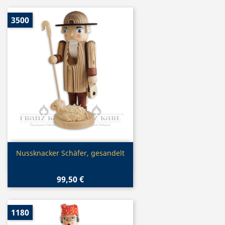
3500
Vorschau

Nussknacker Schäfer, gesandelt
99,50 €
1180