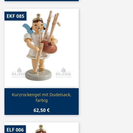
EKF 085
Vorschau

Kurzrockengel mit Dudelsack,
farbig
62,50 €
ELF 006