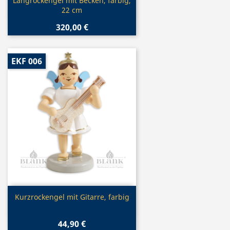
Vorschau

Langrockengel mit Becken, farbig,
22 cm
320,00 €
EKF 006
Vorschau

Kurzrockengel mit Gitarre, farbig
44,90 €