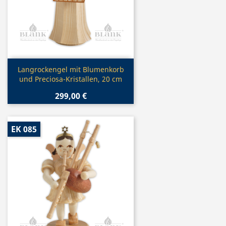
Vorschau

Langrockengel mit Blumenkorb
und Preciosa-Kristallen, 20 cm
299,00 €
EK 085