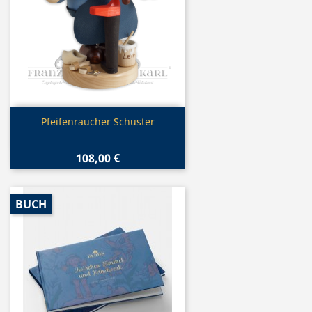
Vorschau

Pfeifenraucher Schuster
108,00 €
BUCH