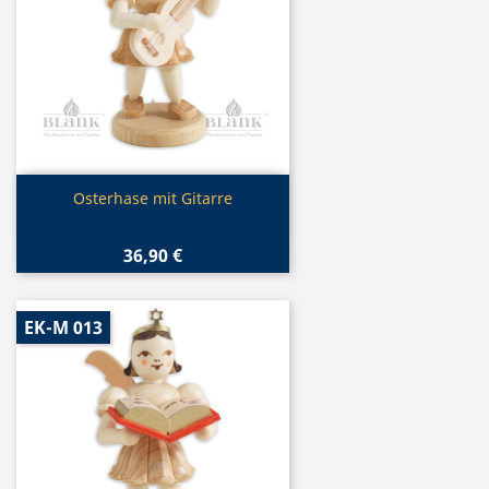
Vorschau

Osterhase mit Gitarre
36,90 €
EK-M 013