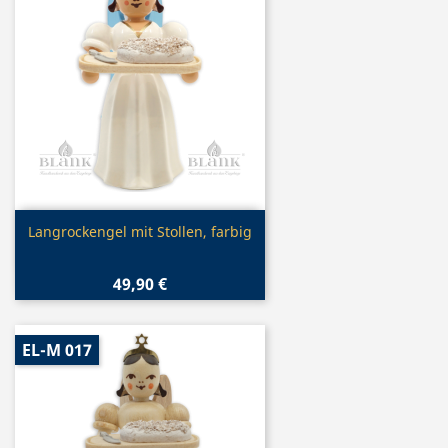
Vorschau

Langrockengel mit Stollen, farbig
49,90 €
EL-M 017