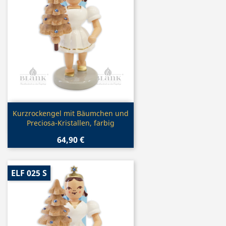
Vorschau

Kurzrockengel mit Bäumchen und
Preciosa-Kristallen, farbig
64,90 €
ELF 025 S