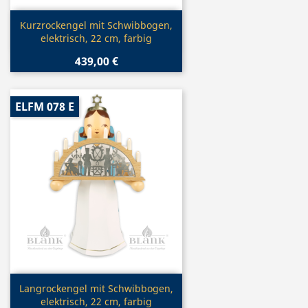
Vorschau

Kurzrockengel mit Schwibbogen,
elektrisch, 22 cm, farbig
439,00 €
ELFM 078 E
Vorschau

Langrockengel mit Schwibbogen,
elektrisch, 22 cm, farbig