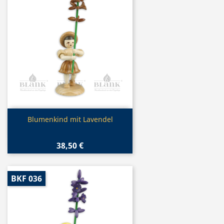
Vorschau

Blumenkind mit Lavendel
38,50 €
BKF 036