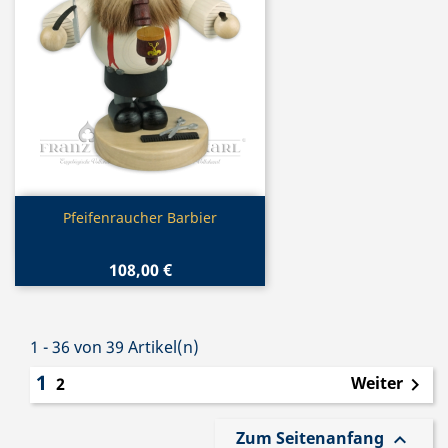
Vorschau

Pfeifenraucher Barbier
108,00 €
1 - 36 von 39 Artikel(n)
1
Weiter
2

Zum Seitenanfang
