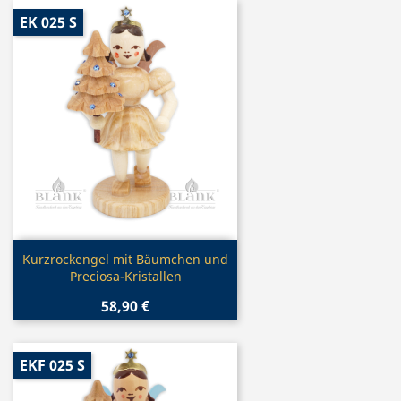
EK 025 S
Vorschau

Kurzrockengel mit Bäumchen und
Preciosa-Kristallen
58,90 €
EKF 025 S