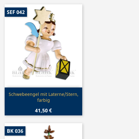
SEF 042
Vorschau

Schwebeengel mit Laterne/Stern,
farbig
41,50 €
BK 036