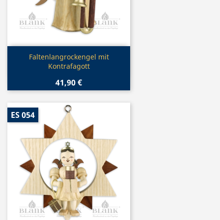
Vorschau

Faltenlangrockengel mit
Kontrafagott
41,90 €
ES 054