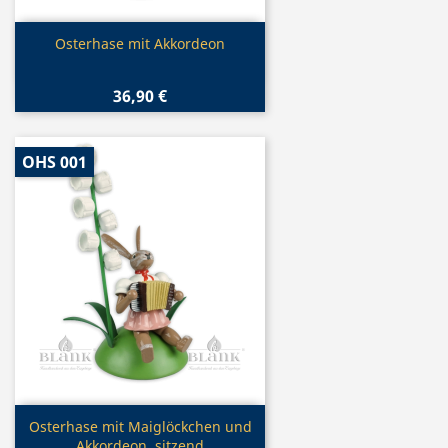
Vorschau

Osterhase mit Akkordeon
36,90 €
OHS 001
Vorschau

Osterhase mit Maiglöckchen und
Akkordeon, sitzend