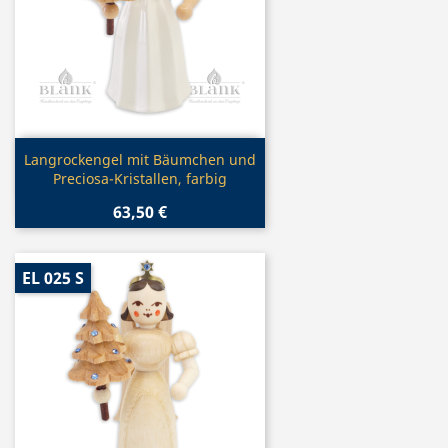
Vorschau

Langrockengel mit Bäumchen und
Preciosa-Kristallen, farbig
63,50 €
EL 025 S