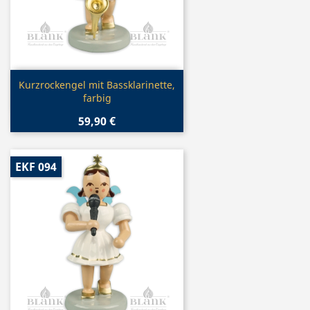
Vorschau

Kurzrockengel mit Bassklarinette,
farbig
59,90 €
EKF 094