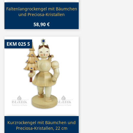
Vorschau

Faltenlangrockengel mit Bäumchen
und Preciosa-Kristallen
58,90 €
EKM 025 S
Vorschau

Kurzrockengel mit Bäumchen und
Preciosa-Kristallen, 22 cm