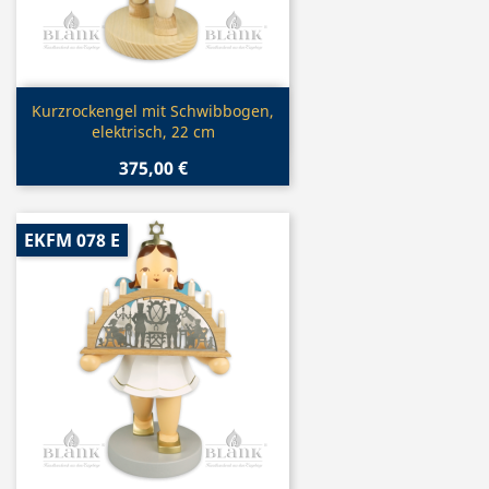
Vorschau

Kurzrockengel mit Schwibbogen,
elektrisch, 22 cm
375,00 €
EKFM 078 E