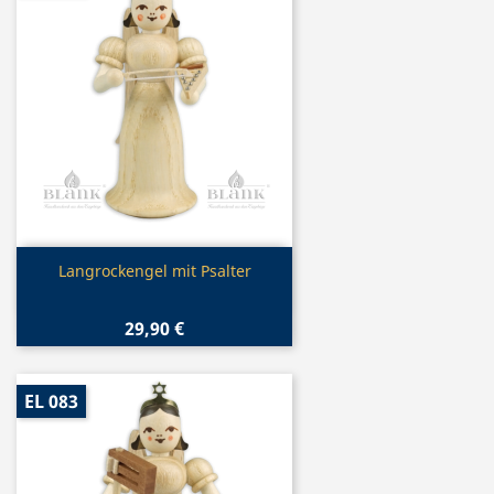
Vorschau

Langrockengel mit Psalter
29,90 €
EL 083