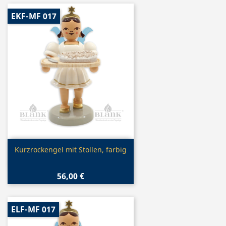
EKF-MF 017
Vorschau

Kurzrockengel mit Stollen, farbig
56,00 €
ELF-MF 017