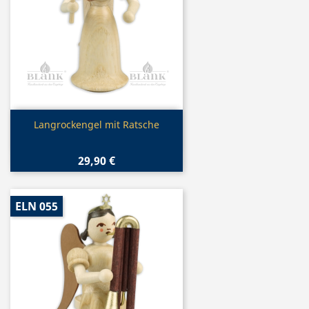
Vorschau

Langrockengel mit Ratsche
29,90 €
ELN 055