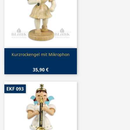
Vorschau

Kurzrockengel mit Mikrophon
35,90 €
EKF 093