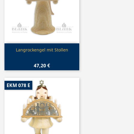
Vorschau

Langrockengel mit Stollen
47,20 €
EKM 078 E