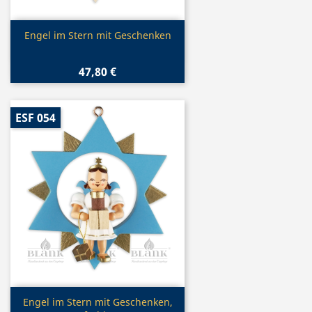
Vorschau

Engel im Stern mit Geschenken
47,80 €
ESF 054
Vorschau

Engel im Stern mit Geschenken,