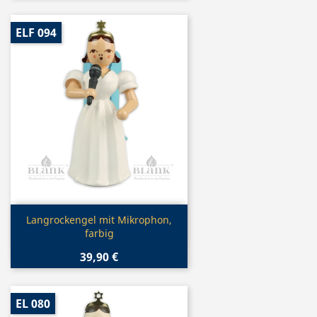
ELF 094
Vorschau

Langrockengel mit Mikrophon,
farbig
39,90 €
EL 080