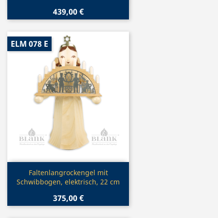
439,00 €
ELM 078 E
Vorschau

Faltenlangrockengel mit
Schwibbogen, elektrisch, 22 cm
375,00 €