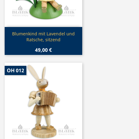
Vorschau

Blumenkind mit Lavendel und
Ratsche, sitzend
49,00 €
OH 012