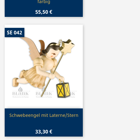
farbig
55,50 €
SE 042
Vorschau

Schwebeengel mit Laterne/Stern
33,30 €