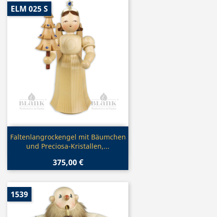
ELM 025 S
Vorschau

Faltenlangrockengel mit Bäumchen
und Preciosa-Kristallen,...
375,00 €
1539