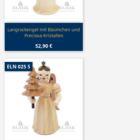
Vorschau

Langrockengel mit Bäumchen und
Preciosa-Kristallen
52,90 €
ELN 025 S