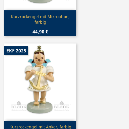
Vorschau

Kurzrockengel mit Mikrophon,
farbig
44,90 €
EKF 2025
Vorschau

Kurzrockengel mit Anker, farbig