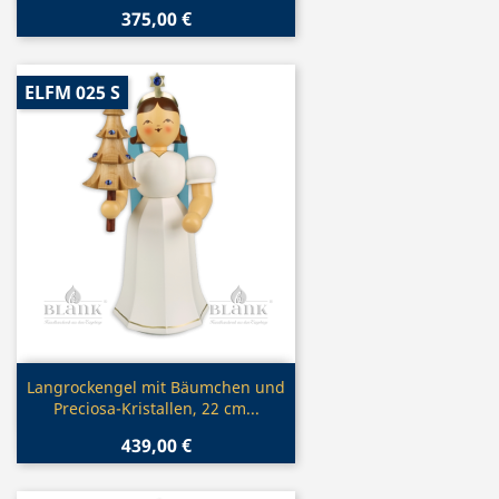
375,00 €
ELFM 025 S
Vorschau

Langrockengel mit Bäumchen und
Preciosa-Kristallen, 22 cm...
439,00 €