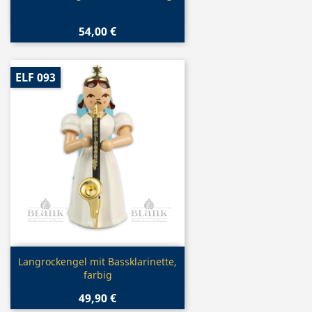
54,00 €
ELF 093
Vorschau

Langrockengel mit Bassklarinette,
farbig
49,90 €