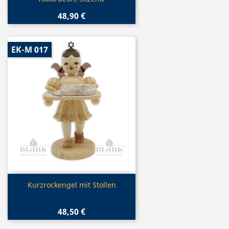
48,90 €
EK-M 017
Vorschau

Kurzrockengel mit Stollen
48,50 €