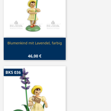
Vorschau

Blumenkind mit Lavendel, farbig
46,00 €
BKS 036