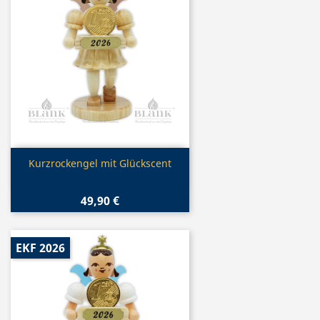
Vorschau

Kurzrockengel mit Glückscent
49,90 €
EKF 2026