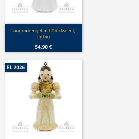
Vorschau

Langrockengel mit Glückscent,
farbig
54,90 €
EL 2026