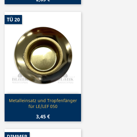
TÜ 20
Vorschau

Metalleinsatz und Tropfenfänger
für LE/LEF 050
3,45 €
DIMMER