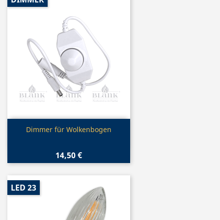
Vorschau

Dimmer für Wolkenbogen
14,50 €
LED 23