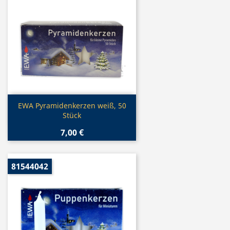
Vorschau

EWA Pyramidenkerzen weiß, 50
Stück
7,00 €
81544042