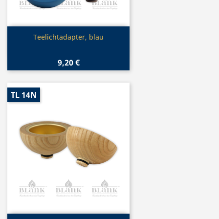
Vorschau

Teelichtadapter, blau
9,20 €
TL 14N