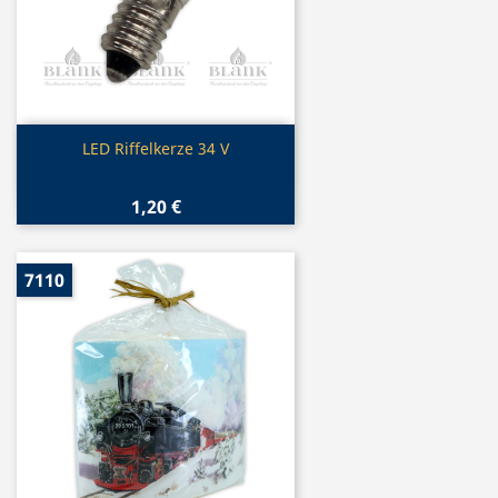
Vorschau

LED Riffelkerze 34 V
1,20 €
7110