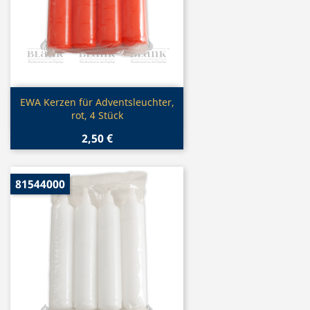
Vorschau

EWA Kerzen für Adventsleuchter,
rot, 4 Stück
2,50 €
81544000