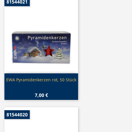
81544021
Vorschau

EWA Pyramidenkerzen rot, 50 Stück
7,00 €
81544020