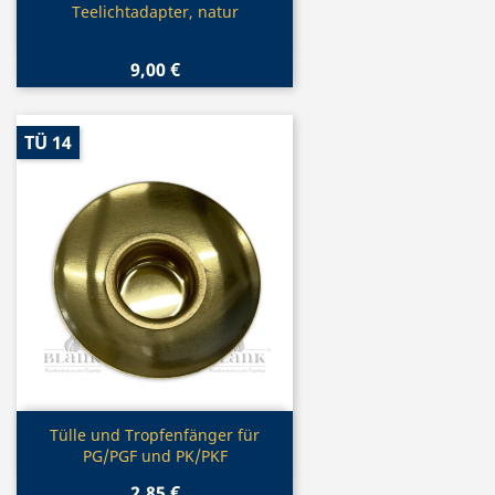
Vorschau

Teelichtadapter, natur
9,00 €
TÜ 14
Vorschau

Tülle und Tropfenfänger für
PG/PGF und PK/PKF
2,85 €