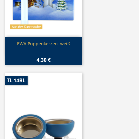
Vorschau

EWA Puppenkerzen, weiß
4,30 €
TL 14BL