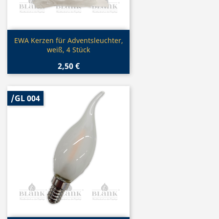
Vorschau

EWA Kerzen für Adventsleuchter,
weiß, 4 Stück
2,50 €
/GL 004