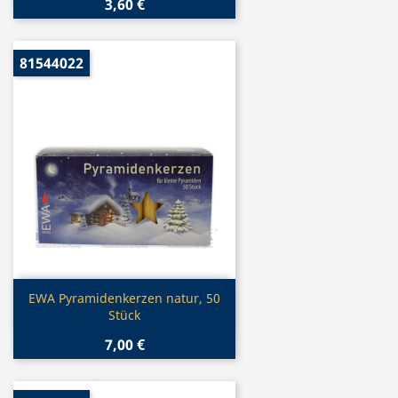
3,60 €
81544022
Vorschau

EWA Pyramidenkerzen natur, 50
Stück
7,00 €