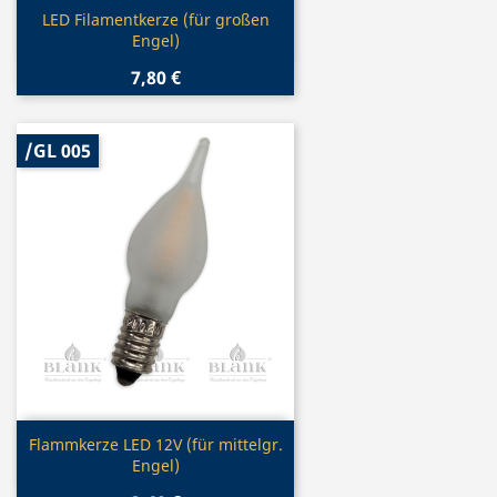
Vorschau

LED Filamentkerze (für großen
Engel)
7,80 €
/GL 005
Vorschau

Flammkerze LED 12V (für mittelgr.
Engel)