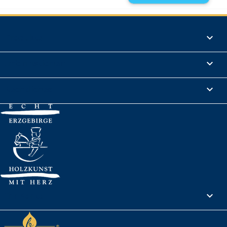
Produkte

Informationen

Rechtliches

Ihr Konto
