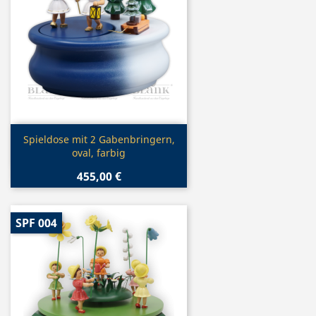
Vorschau

Spieldose mit 2 Gabenbringern,
oval, farbig
455,00 €
SPF 004