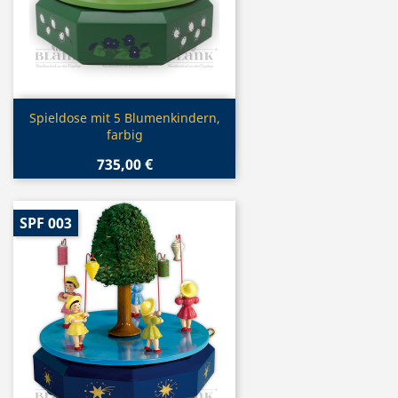
Vorschau

Spieldose mit 5 Blumenkindern,
farbig
735,00 €
SPF 003