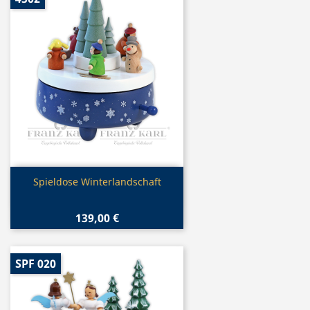
Vorschau

Spieldose Winterlandschaft
139,00 €
SPF 020