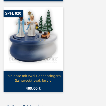
SPFL 020
Vorschau

Spieldose mit zwei Gabenbringern
(Langrock), oval, farbig
409,00 €