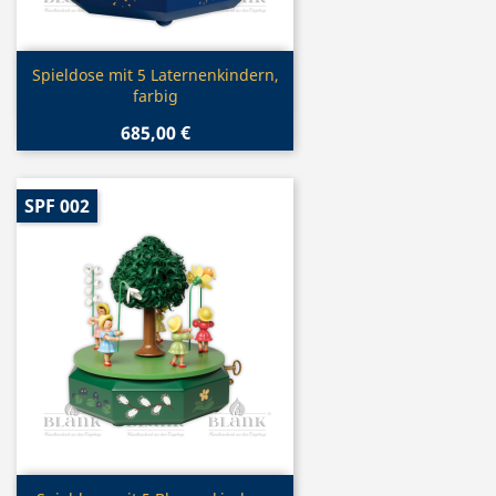
Vorschau

Spieldose mit 5 Laternenkindern,
farbig
685,00 €
SPF 002