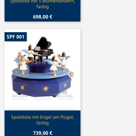
Vorschau

Spieldose mit 5 Blumenkindern,
farbig
698,00 €
SPF 001
Vorschau

Spieldose mit Engel am Flügel,
farbig
739,00 €