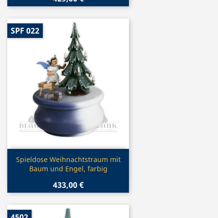
SPF 022
Vorschau

Spieldose Weihnachtstraum mit
Baum und Engel, farbig
433,00 €
4502