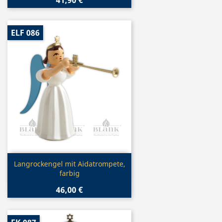
41,90 €
ELF 086
Vorschau

Langrockengel mit Aidatrompete,
farbig
46,00 €