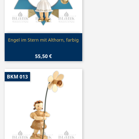
Vorschau

Engel im Stern mit Althorn, farbig
55,50 €
BKM 013