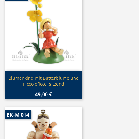
Vorschau

Blumenkind mit Butterblume und
Piccoloflöte, sitzend
49,00 €
EK-M 014