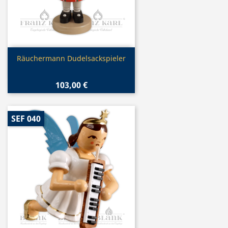
Vorschau

Räuchermann Dudelsackspieler
103,00 €
SEF 040