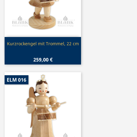
Vorschau

Kurzrockengel mit Trommel, 22 cm
259,00 €
ELM 016