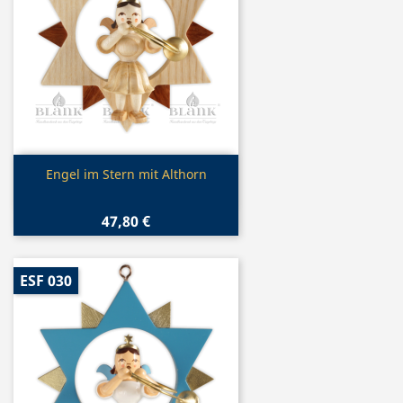
Vorschau

Engel im Stern mit Althorn
47,80 €
ESF 030