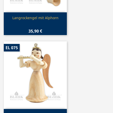
Vorschau

Langrockengel mit Alphorn
35,90 €
EL 075