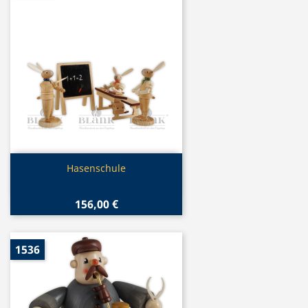
Vorschau

Hasenschule
156,00 €
1536