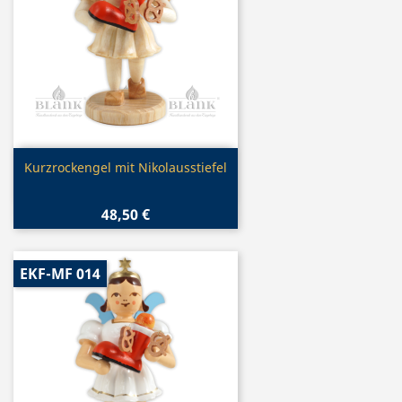
Vorschau

Kurzrockengel mit Nikolausstiefel
48,50 €
EKF-MF 014