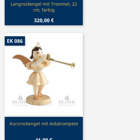
Vorschau

Langrockengel mit Trommel, 22
cm, farbig
320,00 €
EK 086
Vorschau

Kurzrockengel mit Aidatrompete