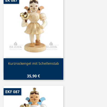
EK 087
Vorschau

Kurzrockengel mit Schellenstab
35,90 €
EKF 087