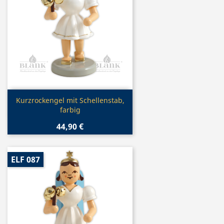
Vorschau

Kurzrockengel mit Schellenstab,
farbig
44,90 €
ELF 087