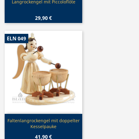
Vorschau

Langrockengel mit Piccoloflöte
29,90 €
ELN 049
Vorschau

Faltenlangrockengel mit doppelter
Kesselpauke
41,90 €