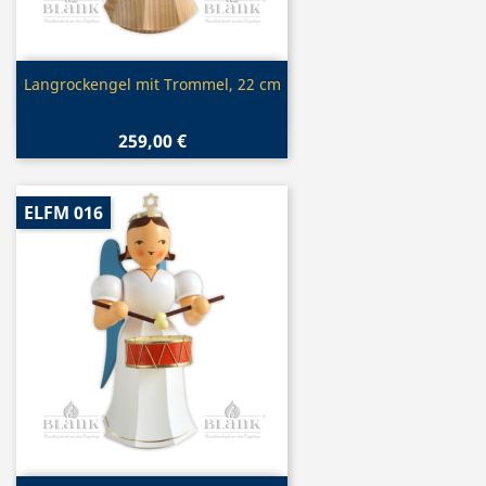
Vorschau

Langrockengel mit Trommel, 22 cm
259,00 €
ELFM 016