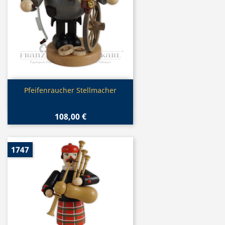
Vorschau

Pfeifenraucher Stellmacher
108,00 €
1747