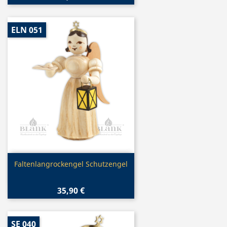
ELN 051
Vorschau

Faltenlangrockengel Schutzengel
35,90 €
SE 040