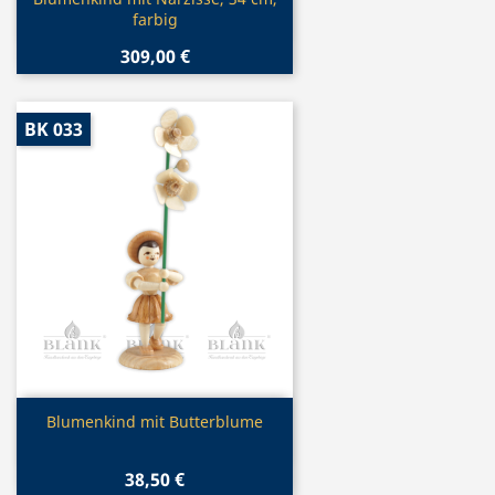

farbig
309,00 €
BK 033
Vorschau

Blumenkind mit Butterblume
38,50 €