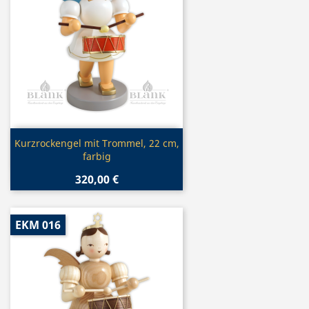
Vorschau

Kurzrockengel mit Trommel, 22 cm,
farbig
320,00 €
EKM 016