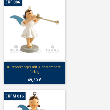
EKF 086
Vorschau

Kurzrockengel mit Aidatrompete,
farbig
49,50 €
EKFM 016