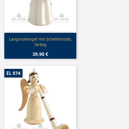
Vorschau

Langrockengel mit Schellenstab,
farbig
39,90 €
EL 074