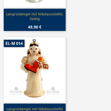
Vorschau

Langrockengel mit Nikolausstiefel,
farbig
49,90 €
EL-M 014
Vorschau

Langrockengel mit Nikolausstiefel