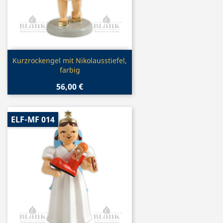
Vorschau

Kurzrockengel mit Nikolausstiefel,
farbig
56,00 €
ELF-MF 014