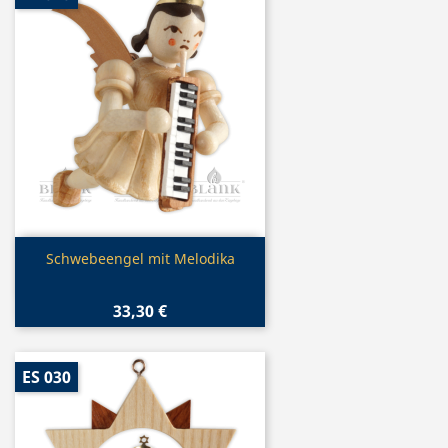
Vorschau

Schwebeengel mit Melodika
33,30 €
ES 030