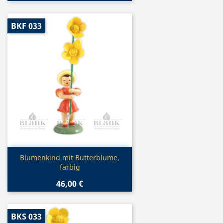
BKF 033
Vorschau

Blumenkind mit Butterblume,
farbig
46,00 €
BKS 033