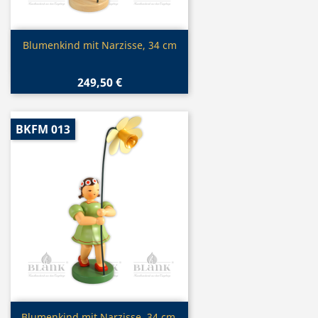
Vorschau

Blumenkind mit Narzisse, 34 cm
249,50 €
BKFM 013
Vorschau
Blumenkind mit Narzisse, 34 cm,