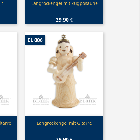
Vorschau

it
Langrockengel mit Zugposaune
29,90 €
EL 006
Vorschau

itarre
Langrockengel mit Gitarre
29,90 €