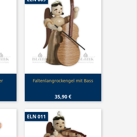
Vorschau

er
Faltenlangrockengel mit Bass
35,90 €
ELN 011