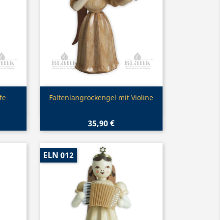
Vorschau

fe
Faltenlangrockengel mit Violine
35,90 €
ELN 012