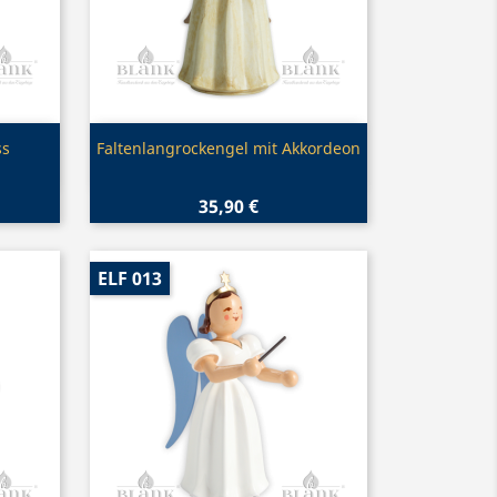
Vorschau

ss
Faltenlangrockengel mit Akkordeon
35,90 €
ELF 013