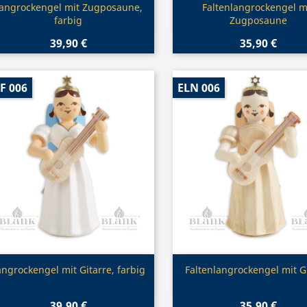
Vorschau
Vorschau


angrockengel mit Zugposaune,
Faltenlangrockengel m
farbig
Zugposaune
39,90 €
35,90 €
F 006
ELN 006
Vorschau
Vorschau


angrockengel mit Gitarre, farbig
Faltenlangrockengel mit G
39,90 €
35,90 €