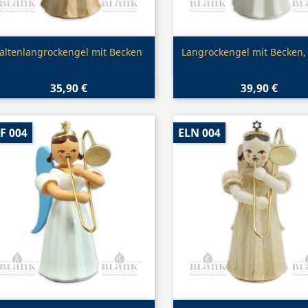
Vorschau
Vorschau


altenlangrockengel mit Becken
Langrockengel mit Becken, 
35,90 €
39,90 €
F 004
ELN 004