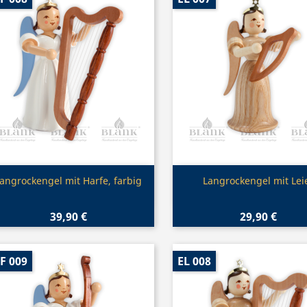
Vorschau
Vorschau


angrockengel mit Harfe, farbig
Langrockengel mit Lei
39,90 €
29,90 €
F 009
EL 008