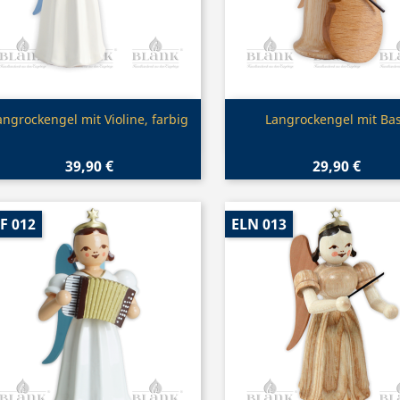
Vorschau
Vorschau


angrockengel mit Violine, farbig
Langrockengel mit Ba
39,90 €
29,90 €
F 012
ELN 013