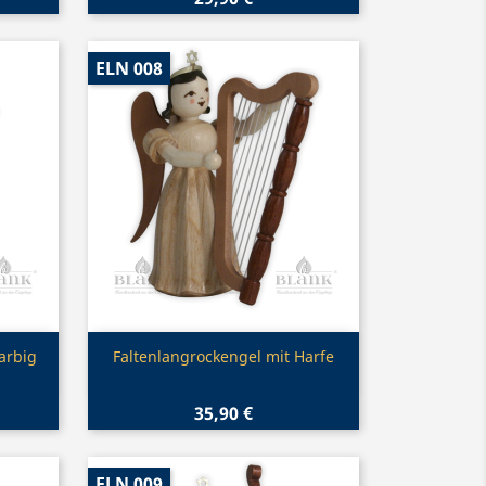
ELN 008
Vorschau

farbig
Faltenlangrockengel mit Harfe
35,90 €
ELN 009