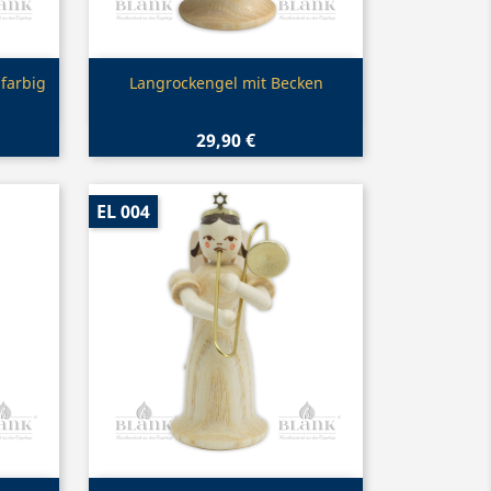
Vorschau

farbig
Langrockengel mit Becken
29,90 €
EL 004