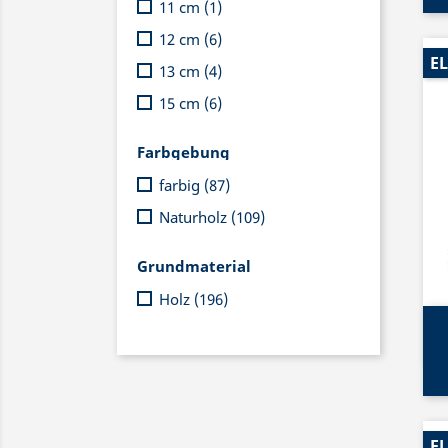
11 cm
(1)
12 cm
(6)
EL
13 cm
(4)
15 cm
(6)
Farbgebung
farbig
(87)
Naturholz
(109)
Grundmaterial
Holz
(196)
EL