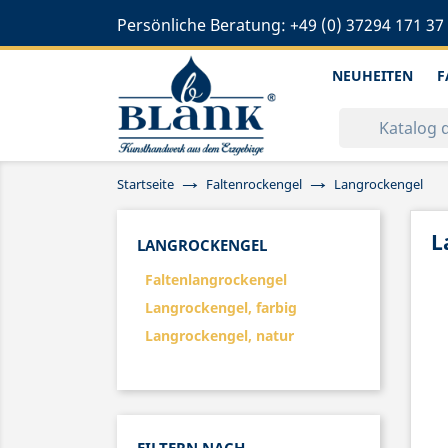
Persönliche Beratung:
+49 (0) 37294 171 37
NEUHEITEN
F
Startseite
Faltenrockengel
Langrockengel
L
LANGROCKENGEL
Faltenlangrockengel
Langrockengel, farbig
Langrockengel, natur