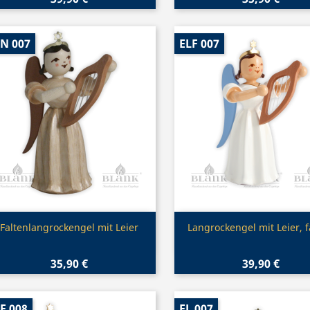
N 007
ELF 007
Vorschau
Vorschau


Faltenlangrockengel mit Leier
Langrockengel mit Leier, 
35,90 €
39,90 €
F 008
EL 007