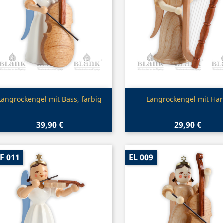
Vorschau
Vorschau


Langrockengel mit Bass, farbig
Langrockengel mit Har
39,90 €
29,90 €
F 011
EL 009