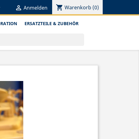
shopping_cart


Warenkorb
(0)
Anmelden
ORATION
ERSATZTEILE & ZUBEHÖR