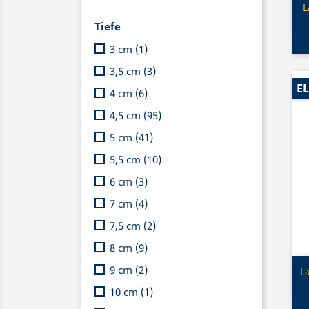
L
Tiefe
3 cm
(1)
3,5 cm
(3)
EL
4 cm
(6)
4,5 cm
(95)
5 cm
(41)
5,5 cm
(10)
6 cm
(3)
7 cm
(4)
7,5 cm
(2)
8 cm
(9)
9 cm
(2)
L
10 cm
(1)