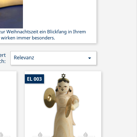
ur Weihnachtszeit ein Blickfang in Ihrem
l wirken immer besonders.
ert
Relevanz

ch:
EL 003