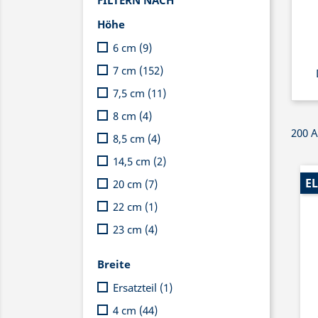
FILTERN NACH
Höhe
6 cm
(9)
7 cm
(152)
7,5 cm
(11)
8 cm
(4)
200 A
8,5 cm
(4)
14,5 cm
(2)
EL
20 cm
(7)
22 cm
(1)
23 cm
(4)
Breite
Ersatzteil
(1)
4 cm
(44)