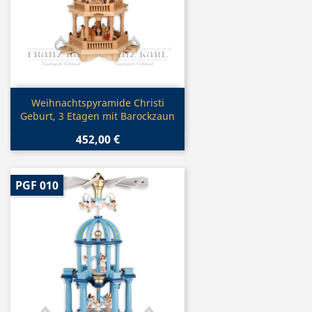
Vorschau

Weihnachtspyramide Christi
Geburt, 3 Etagen mit Barockzaun
452,00 €
PGF 010