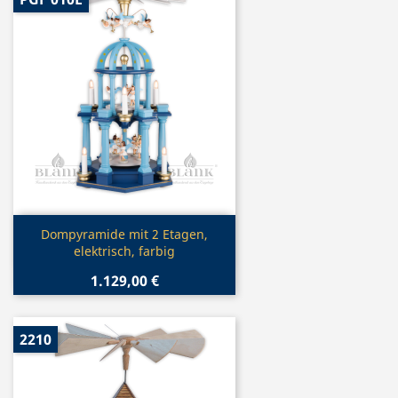
Vorschau

Dompyramide mit 2 Etagen,
elektrisch, farbig
1.129,00 €
2210