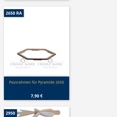
2650 RA
Vorschau

Passrahmen für Pyramide 2650
7,90 €
2950