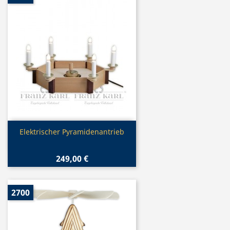
Vorschau

Elektrischer Pyramidenantrieb
249,00 €
2700