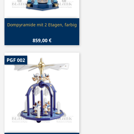
Vorschau

Dompyramide mit 2 Etagen, farbig
859,00 €
PGF 002