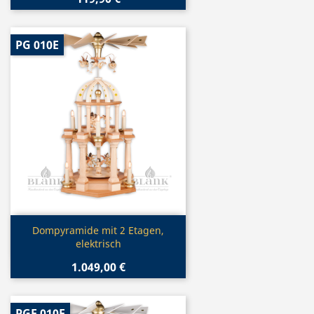
PG 010E
Vorschau

Dompyramide mit 2 Etagen,
elektrisch
1.049,00 €
PGF 010E