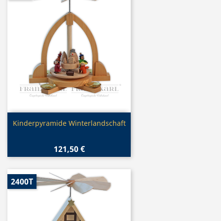
Vorschau

Kinderpyramide Winterlandschaft
121,50 €
2400T