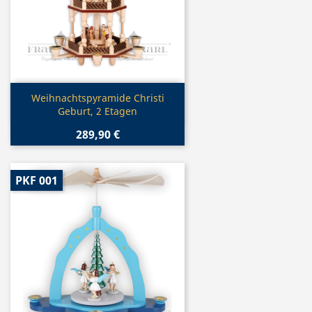
Vorschau

Weihnachtspyramide Christi
Geburt, 2 Etagen
289,90 €
PKF 001