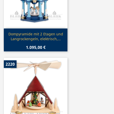
Vorschau

Dompyramide mit 2 Etagen und
Langrockengeln, elektrisch,...
1.095,00 €
2220