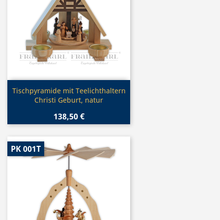
Vorschau

Tischpyramide mit Teelichthaltern
Christi Geburt, natur
138,50 €
PK 001T