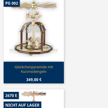
PG 002
Vorschau

Glöckchenpyramide mit
Kurzrockengeln
349,00 €
2670 E
NICHT AUF LAGER