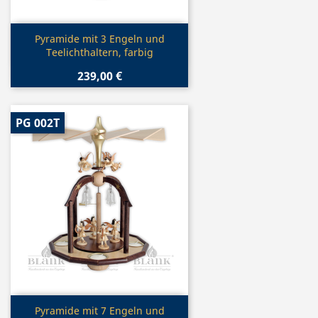
Vorschau

Pyramide mit 3 Engeln und
Teelichthaltern, farbig
239,00 €
PG 002T
Vorschau

Pyramide mit 7 Engeln und