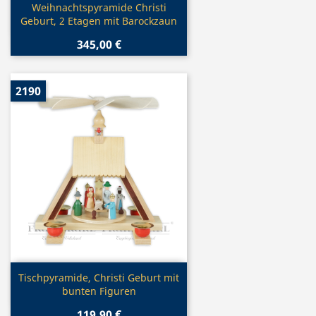
Vorschau

Weihnachtspyramide Christi
Geburt, 2 Etagen mit Barockzaun
345,00 €
2190
Vorschau

Tischpyramide, Christi Geburt mit
bunten Figuren
119,90 €