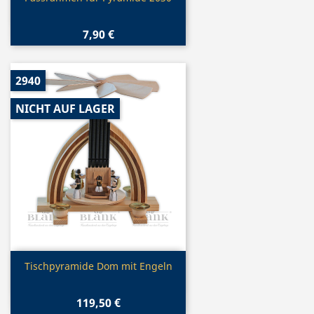
7,90 €
2940
NICHT AUF LAGER
Vorschau

Tischpyramide Dom mit Engeln
119,50 €