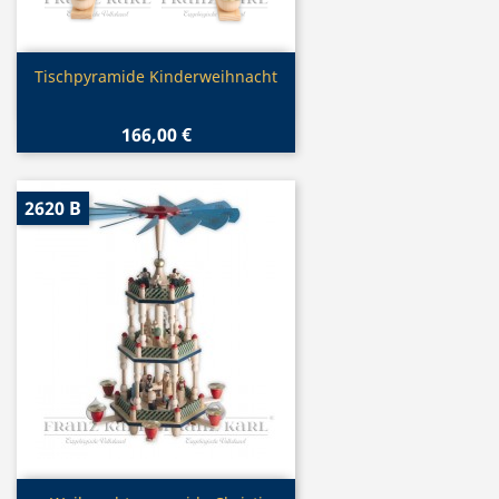
Vorschau

Tischpyramide Kinderweihnacht
166,00 €
2620 B