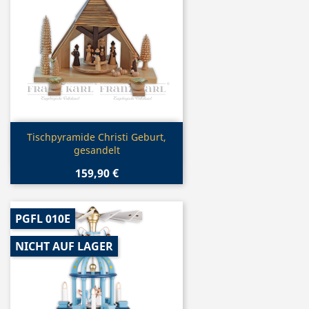
Vorschau

Tischpyramide Christi Geburt,
gesandelt
159,90 €
PGFL 010E
NICHT AUF LAGER