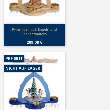
Vorschau

Pyramide mit 3 Engeln und
Teelichthaltern
209,00 €
PKF 001T
NICHT AUF LAGER