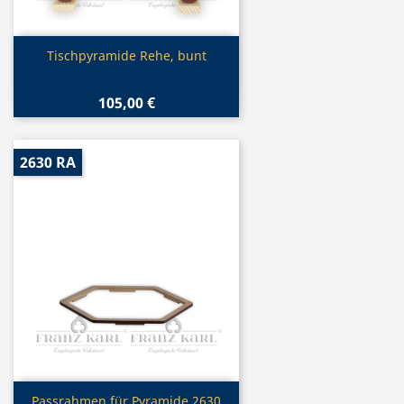
Vorschau

Tischpyramide Rehe, bunt
105,00 €
2630 RA
Vorschau

Passrahmen für Pyramide 2630