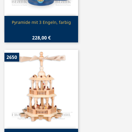
Vorschau

Pyramide mit 3 Engeln, farbig
228,00 €
2650