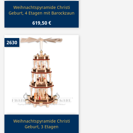
Vorschau

Weihnachtspyramide Christi
Geburt, 4 Etagen mit Barockzaun
619,50 €
2630
Vorschau

Weihnachtspyramide Christi
Geburt, 3 Etagen