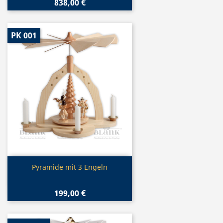
838,00 €
PK 001
Vorschau

Pyramide mit 3 Engeln
199,00 €