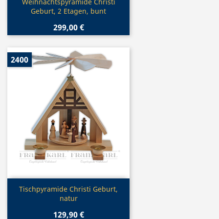
Vorschau

Weihnachtspyramide Christi
Geburt, 2 Etagen, bunt
299,00 €
2400
Vorschau

Tischpyramide Christi Geburt,
natur
129,90 €