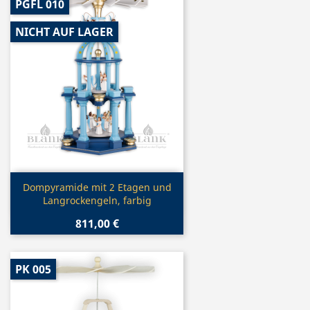
PGFL 010
NICHT AUF LAGER
Vorschau

Dompyramide mit 2 Etagen und
Langrockengeln, farbig
811,00 €
PK 005