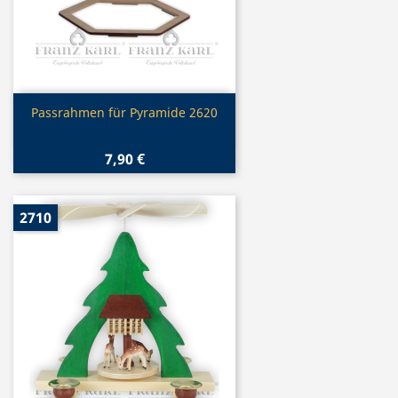
Vorschau

Passrahmen für Pyramide 2620
7,90 €
2710