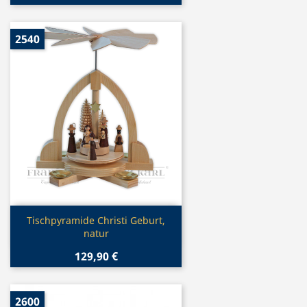
2540
Vorschau

Tischpyramide Christi Geburt,
natur
129,90 €
2600