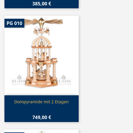
385,00 €
PG 010
Vorschau

Dompyramide mit 2 Etagen
749,00 €