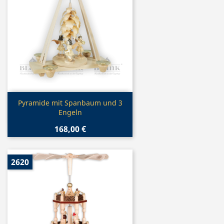
Vorschau

Pyramide mit Spanbaum und 3
Engeln
168,00 €
2620