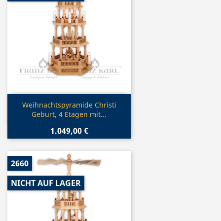
Vorschau

Weihnachtspyramide Christi
Geburt, 4 Etagen mit...
1.049,00 €
2660
NICHT AUF LAGER