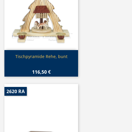
Vorschau

Tischpyramide Rehe, bunt
116,50 €
2620 RA