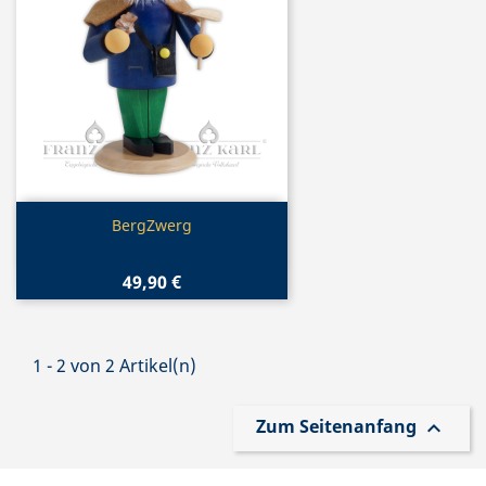
Vorschau

BergZwerg
49,90 €
1 - 2 von 2 Artikel(n)
Zum Seitenanfang
