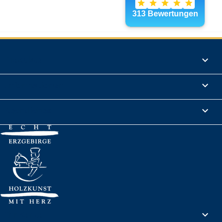
Produkte

Informationen

Rechtliches

Ihr Konto
