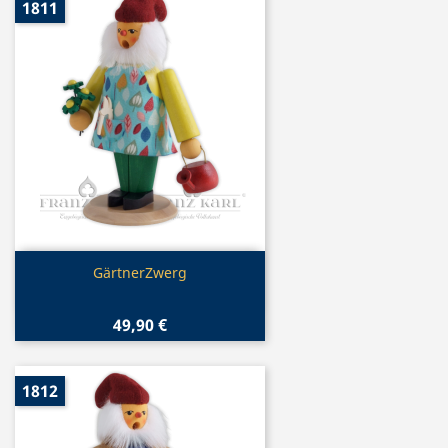
1811
Vorschau

GärtnerZwerg
49,90 €
1812