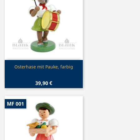
Vorschau

Osterhase mit Pauke, farbig
39,90 €
MF 001