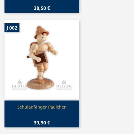
38,50 €
J 002
Vorschau

Schulanfänger Paulchen
39,90 €