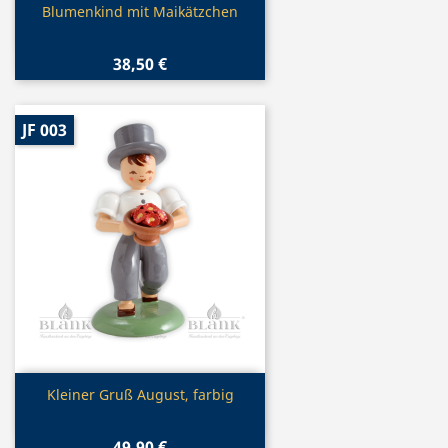
Vorschau

Blumenkind mit Maikätzchen
38,50 €
JF 003
Vorschau

Kleiner Gruß August, farbig
49,90 €