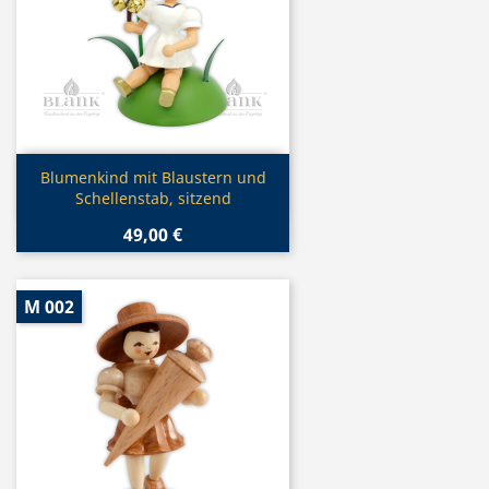
Vorschau

Blumenkind mit Blaustern und
Schellenstab, sitzend
49,00 €
M 002