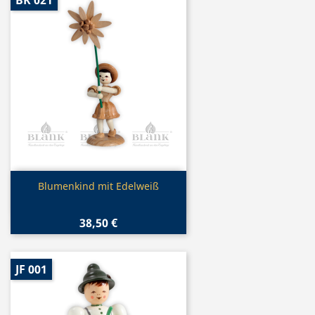
BK 021
Vorschau

Blumenkind mit Edelweiß
38,50 €
JF 001