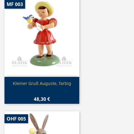
MF 003
Vorschau

Kleiner Gruß Auguste, farbig
48,30 €
OHF 005