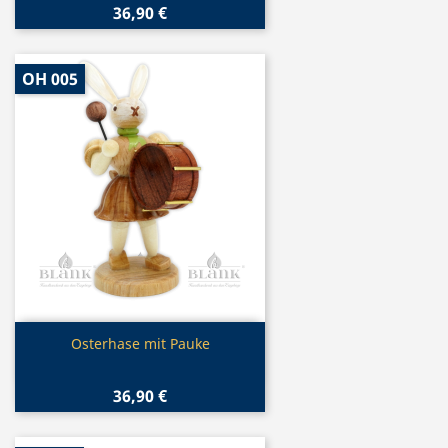
36,90 €
OH 005
Vorschau

Osterhase mit Pauke
36,90 €