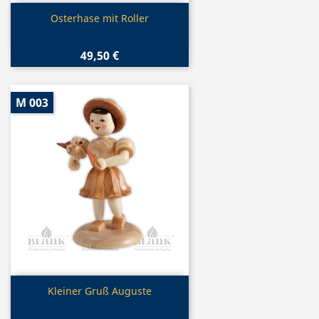
Vorschau

Osterhase mit Roller
49,50 €
M 003
Vorschau

Kleiner Gruß Auguste