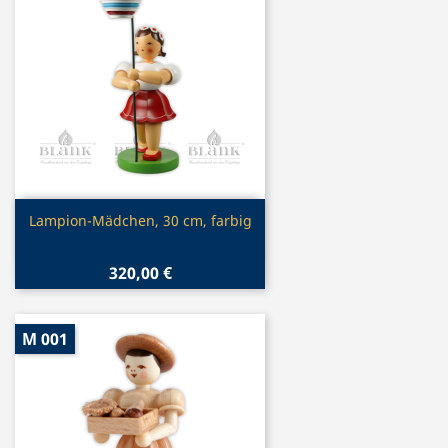
Vorschau

Lampion-Mädchen, 30 cm, farbig
320,00 €
M 001