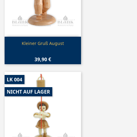
Vorschau

Kleiner Gruß August
39,90 €
LK 004
NICHT AUF LAGER