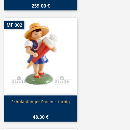
259,00 €
MF 002
Vorschau

Schulanfänger Pauline, farbig
48,30 €