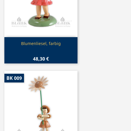
Vorschau

Blumenliesel, farbig
48,30 €
BK 009