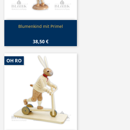
Vorschau

Blumenkind mit Primel
38,50 €
OH RO