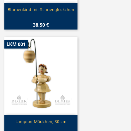
Vorschau

Blumenkind mit Schneeglöckchen
38,50 €
LKM 001
Vorschau

Lampion-Mädchen, 30 cm