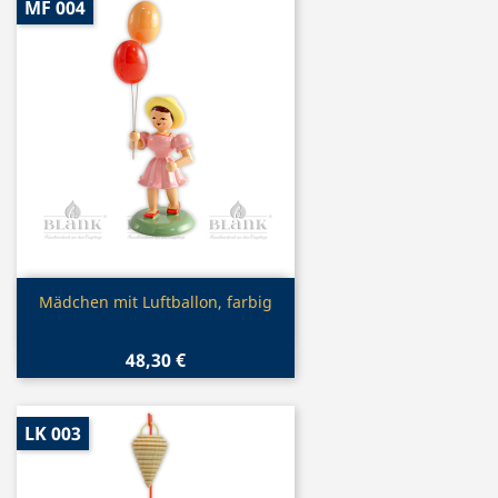
MF 004
Vorschau

Mädchen mit Luftballon, farbig
48,30 €
LK 003