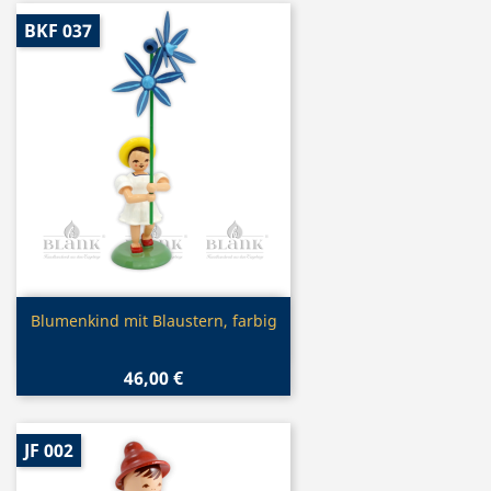
BKF 037
Vorschau

Blumenkind mit Blaustern, farbig
46,00 €
JF 002