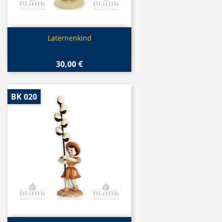
Vorschau

Laternenkind
30,00 €
BK 020