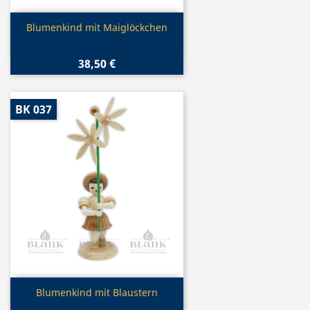
Vorschau

Blumenkind mit Maiglöckchen
38,50 €
BK 037
Vorschau

Blumenkind mit Blaustern