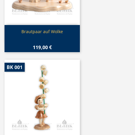
Vorschau

Brautpaar auf Wolke
119,00 €
BK 001