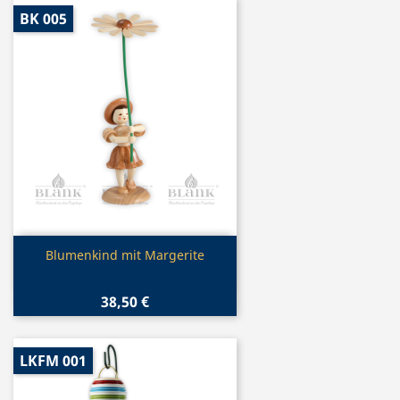
BK 005
Vorschau

Blumenkind mit Margerite
38,50 €
LKFM 001