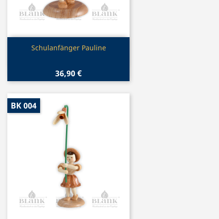
Vorschau

Schulanfänger Pauline
36,90 €
BK 004