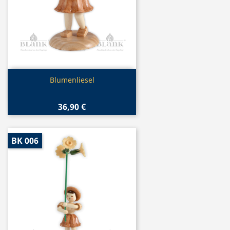
Vorschau

Blumenliesel
36,90 €
BK 006