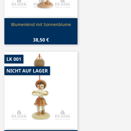
Vorschau

Blumenkind mit Sonnenblume
38,50 €
LK 001
NICHT AUF LAGER