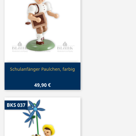
Vorschau

Schulanfänger Paulchen, farbig
49,90 €
BKS 037