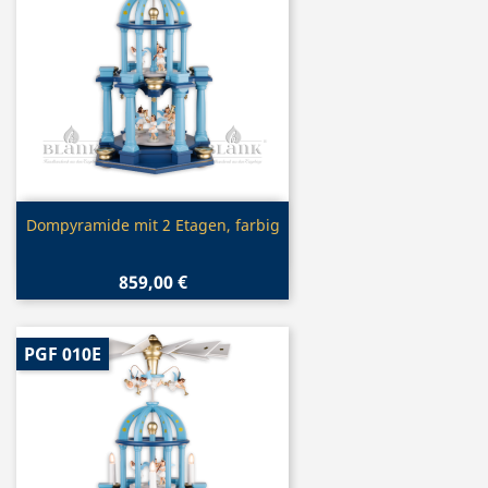
Vorschau

Dompyramide mit 2 Etagen, farbig
859,00 €
PGF 010E