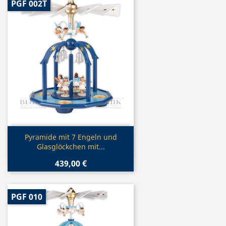
PGF 002T
Vorschau

Pyramide mit 7 Engeln und
Glasglöckchen mit...
439,00 €
PGF 010