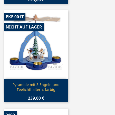
PKF 001T
NICHT AUF LAGER
Vorschau

Pyramide mit 3 Engeln und
Teelichthaltern, farbig
239,00 €