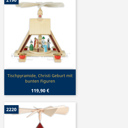
2190
Vorschau

Tischpyramide, Christi Geburt mit
bunten Figuren
119,90 €
2220