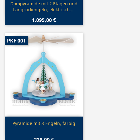
Vorschau

Dompyramide mit 2 Etagen und
Langrockengeln, elektrisch,...
1.095,00 €
PKF 001
Vorschau

Pyramide mit 3 Engeln, farbig
228,00 €