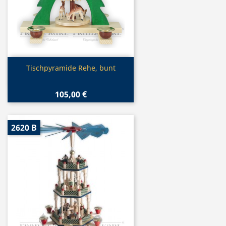
Vorschau

Tischpyramide Rehe, bunt
105,00 €
2620 B