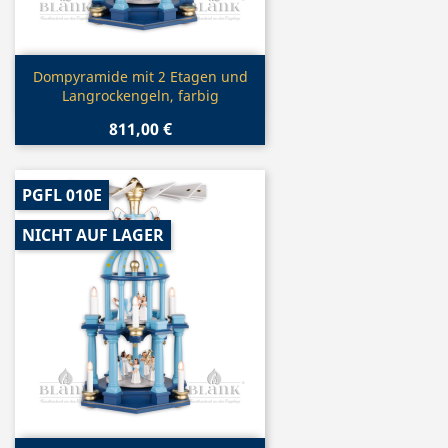
Vorschau

Dompyramide mit 2 Etagen und
Langrockengeln, farbig
811,00 €
PGFL 010E
NICHT AUF LAGER