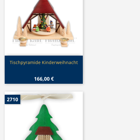
Vorschau

Tischpyramide Kinderweihnacht
166,00 €
2710