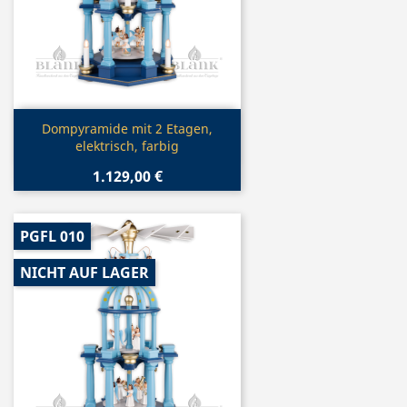
Vorschau

Dompyramide mit 2 Etagen,
elektrisch, farbig
1.129,00 €
PGFL 010
NICHT AUF LAGER