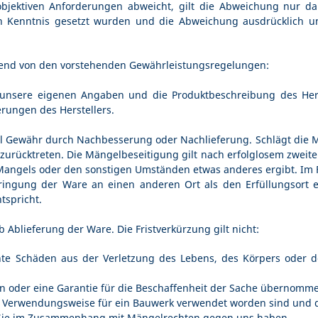
jektiven Anforderungen abweicht, gilt die Abweichung nur da
in Kenntnis gesetzt wurden und die Abweichung ausdrücklich u
hend von den vorstehenden Gewährleistungsregelungen:
unsere eigenen Angaben und die Produktbeschreibung des Herste
rungen des Herstellers.
l Gewähr durch Nachbesserung oder Nachlieferung. Schlägt die M
urücktreten. Die Mängelbeseitigung gilt nach erfolglosem zweiten
Mangels oder den sonstigen Umständen etwas anderes ergibt. Im 
ringung der Ware an einen anderen Ort als den Erfüllungsort 
spricht.
b Ablieferung der Ware. Die Fristverkürzung gilt nicht:
hte Schäden aus der Verletzung des Lebens, des Körpers oder d
gen oder eine Garantie für die Beschaffenheit der Sache übernomm
en Verwendungsweise für ein Bauwerk verwendet worden sind und 
ie Sie im Zusammenhang mit Mängelrechten gegen uns haben.