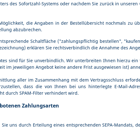
ters des Sofortzahl-Systems oder nachdem Sie zurück in unseren 
öglichkeit, die Angaben in der Bestellübersicht nochmals zu ü
tellung abzubrechen.
prechende Schaltfläche ("zahlungspflichtig bestellen", "kaufen" 
 Bezeichnung) erklären Sie rechtsverbindlich die Annahme des An
es sind für Sie unverbindlich. Wir unterbreiten Ihnen hierzu ein 
weit im jeweiligen Angebot keine andere Frist ausgewiesen ist) a
ttlung aller im Zusammenhang mit dem Vertragsschluss erforder
rzustellen, dass die von Ihnen bei uns hinterlegte E-Mail-Adr
ht durch SPAM-Filter verhindert wird.
ebotenen Zahlungsarten
en Sie uns durch Erteilung eines entsprechenden SEPA-Mandats