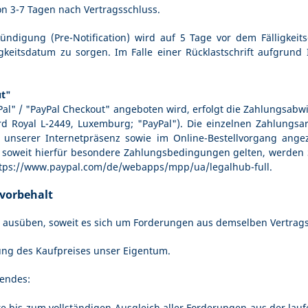
von
3-7
Tagen nach Vertragsschluss.
ündigung (Pre-Notification) wird auf 5 Tage vor dem Fälligkeitsd
keitsdatum zu sorgen. Im Falle einer Rücklastschrift aufgrund 
ut"
Pal" / "PayPal Checkout" angeboten wird, erfolgt die Zahlungsabw
evard Royal L-2449, Luxemburg; "PayPal"). Die einzelnen Zahlung
 unserer Internetpräsenz sowie im Online-Bestellvorgang ange
; soweit hierfür besondere Zahlungsbedingungen gelten, werden 
tps://www.paypal.com/de/webapps/mpp/ua/legalhub-full
.
vorbehalt
 ausüben, soweit es sich um Forderungen aus demselben Vertragsv
lung des Kaufpreises unser Eigentum.
gendes:
e bis zum vollständigen Ausgleich aller Forderungen aus der la