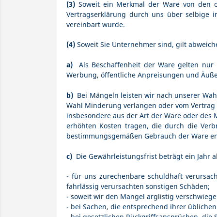
(3)
Soweit ein Merkmal der Ware von den ob
Vertragserklärung durch uns über selbige 
vereinbart wurde.
(4)
Soweit Sie Unternehmer sind, gilt abweic
a)
Als Beschaffenheit der Ware gelten nur 
Werbung, öffentliche Anpreisungen und Äuße
b)
Bei Mängeln leisten wir nach unserer Wah
Wahl Minderung verlangen oder vom Vertrag z
insbesondere aus der Art der Ware oder des 
erhöhten Kosten tragen, die durch die Verb
bestimmungsgemäßen Gebrauch der Ware ent
c)
Die Gewährleistungsfrist beträgt ein Jahr a
- für uns zurechenbare schuldhaft verursac
fahrlässig verursachten sonstigen Schäden;
- soweit wir den Mangel arglistig verschwie
- bei Sachen, die entsprechend ihrer üblich
- bei gesetzlichen Rückgriffsansprüchen, d