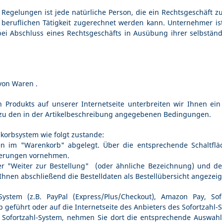
egelungen ist jede natürliche Person, die ein Rechtsgeschäft z
 beruflichen Tätigkeit zugerechnet werden kann. Unternehmer ist 
 bei Abschluss eines Rechtsgeschäfts in Ausübung ihrer selbständ
 von Waren
.
n Produkts auf unserer Internetseite unterbreiten wir Ihnen ei
zu den in der Artikelbeschreibung angegebenen Bedingungen.
orbsystem wie folgt zustande:
 im "Warenkorb" abgelegt. Über die entsprechende Schaltfläch
derungen vornehmen.
r "Weiter zur Bestellung"
(oder ähnliche Bezeichnung)
und de
en abschließend die Bestelldaten als Bestellübersicht angezeig
-System (z.B. PayPal (Express/Plus/Checkout), Amazon Pay, S
 geführt oder auf die Internetseite des Anbieters des Sofortzahl-S
n Sofortzahl-System, nehmen Sie dort die entsprechende Auswah