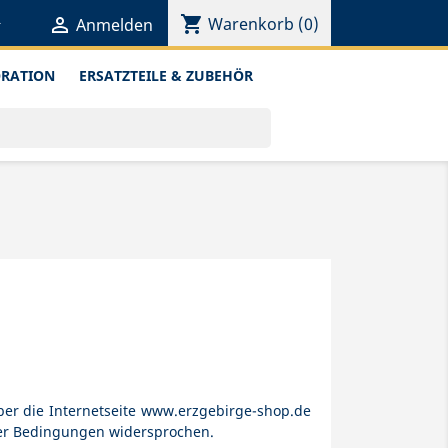
shopping_cart


Warenkorb
(0)
Anmelden
ORATION
ERSATZTEILE & ZUBEHÖR
er die Internetseite www.erzgebirge-shop.de
ner Bedingungen widersprochen.