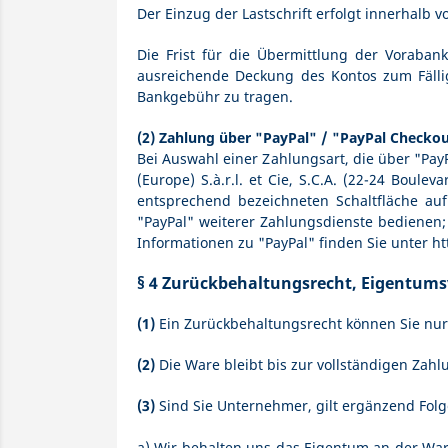
Der Einzug der Lastschrift erfolgt innerhalb 
Die Frist für die Übermittlung der Vorabank
ausreichende Deckung des Kontos zum Fällig
Bankgebühr zu tragen.
(2)
Zahlung über "PayPal" / "PayPal Checko
Bei Auswahl einer Zahlungsart, die über "Pay
(Europe) S.à.r.l. et Cie, S.C.A. (22-24 Boul
entsprechend bezeichneten Schaltfläche auf
"PayPal" weiterer Zahlungsdienste bedienen
Informationen zu "PayPal" finden Sie unter
ht
§ 4 Zurückbehaltungsrecht
, Eigentums
(1)
Ein Zurückbehaltungsrecht können Sie nur
(2)
Die Ware bleibt bis zur vollständigen Zah
(3)
Sind Sie Unternehmer, gilt ergänzend Fol
a) Wir behalten uns das Eigentum an der War