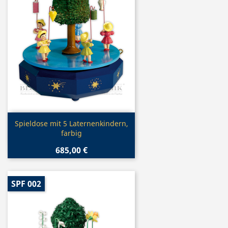
Vorschau

Spieldose mit 5 Laternenkindern,
farbig
685,00 €
SPF 002