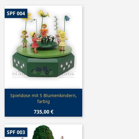
SPF 004
Vorschau

Spieldose mit 5 Blumenkindern,
farbig
735,00 €
SPF 003