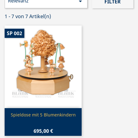
Relevanz

FILTER
1 - 7 von 7 Artikel(n)
SP 002
Vorschau

Spieldose mit 5 Blumenkindern
695,00 €