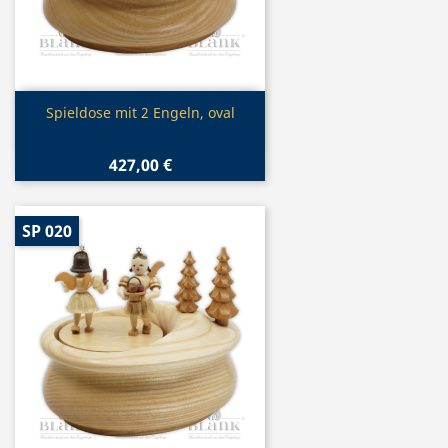
Vorschau

Spieldose mit 2 Engeln, oval
427,00 €
SP 020