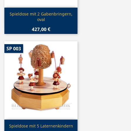
Vorschau

Spieldose mit 2 Gabenbringern,
oval
427,00 €
SP 003
Vorschau

Spieldose mit 5 Laternenkindern