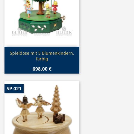
Vorschau

Spieldose mit 5 Blumenkindern,
farbig
698,00 €
SP 021