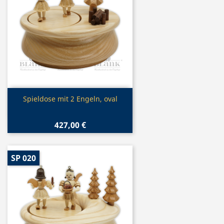
Vorschau

Spieldose mit 2 Engeln, oval
427,00 €
SP 020