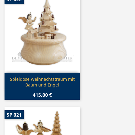
Vorschau

Spieldose Weihnachtstraum mit
Baum und Engel
415,00 €
SP 021