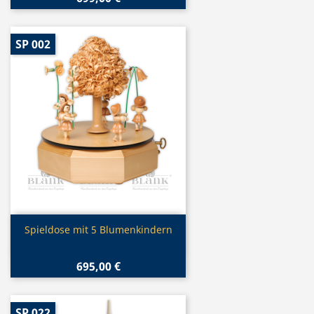
SP 002
Vorschau

Spieldose mit 5 Blumenkindern
695,00 €
SP 022