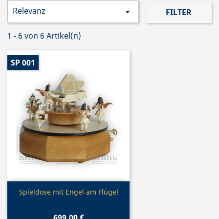
Relevanz

FILTER
1 - 6 von 6 Artikel(n)
SP 001
Vorschau

Spieldose mit Engel am Flügel
699,00 €