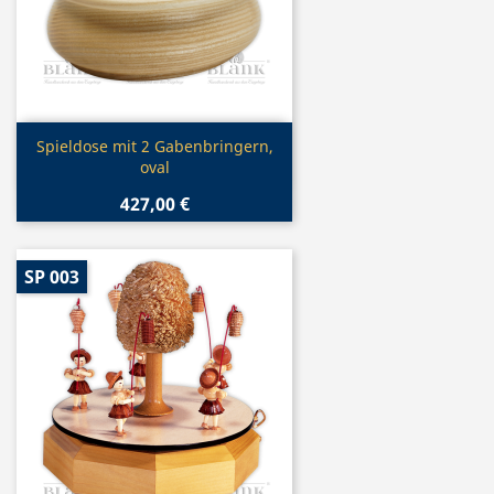
Vorschau

Spieldose mit 2 Gabenbringern,
oval
427,00 €
SP 003