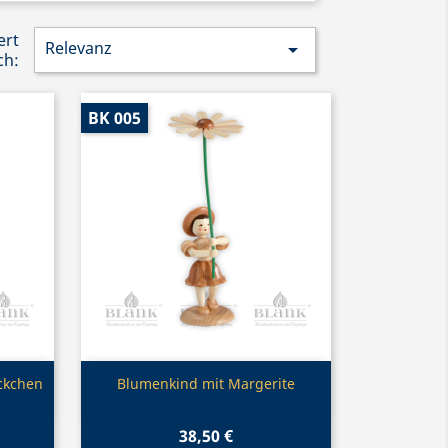
ert
Relevanz

ch:
BK 005
Vorschau

ckchen
Blumenkind mit Margerite
38,50 €