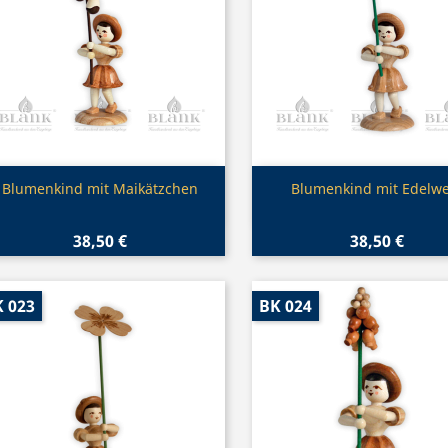
Vorschau
Vorschau


Blumenkind mit Maikätzchen
Blumenkind mit Edelw
38,50 €
38,50 €
 023
BK 024