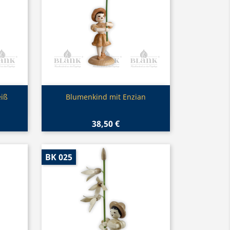
Vorschau

eiß
Blumenkind mit Enzian
38,50 €
BK 025