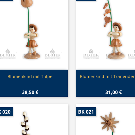
Vorschau
Vorschau


Blumenkind mit Tulpe
Blumenkind mit Tränende
38,50 €
31,00 €
 020
BK 021