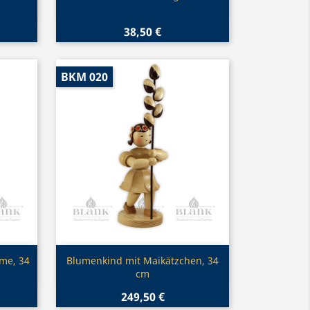
38,50 €
BKM 020
Vorschau

me, 34
Blumenkind mit Maikätzchen, 34
cm
249,50 €