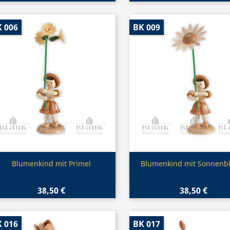
 006
BK 009
Vorschau
Vorschau


Blumenkind mit Primel
Blumenkind mit Sonnenb
38,50 €
38,50 €
 016
BK 017