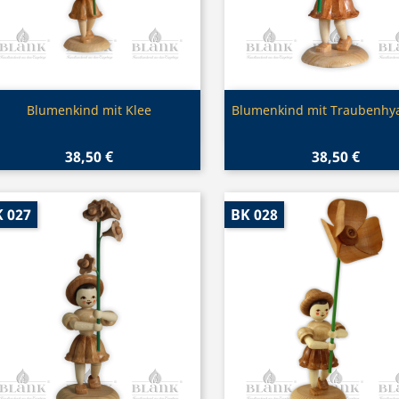
Vorschau
Vorschau


Blumenkind mit Klee
Blumenkind mit Traubenhy
38,50 €
38,50 €
 027
BK 028