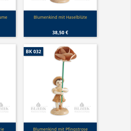
Vorschau

lume
Blumenkind mit Haselblüte
38,50 €
BK 032
Vorschau

ie
Blumenkind mit Pfingstrose