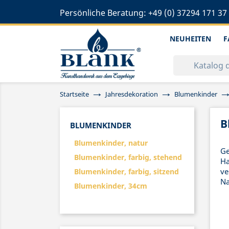
Persönliche Beratung:
+49 (0) 37294 171 37
NEUHEITEN
F
Startseite
Jahresdekoration
Blumenkinder
B
BLUMENKINDER
Blumenkinder, natur
Ge
Blumenkinder, farbig, stehend
Ha
ve
Blumenkinder, farbig, sitzend
Na
Blumenkinder, 34cm