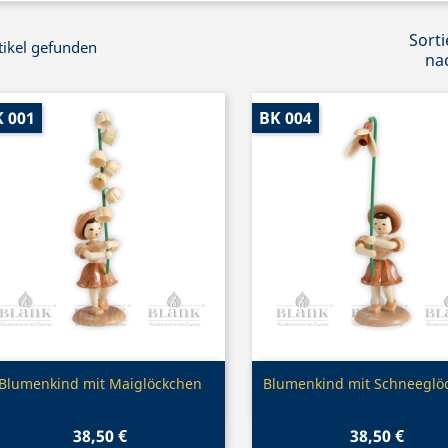
Sorti
tikel gefunden
na
 001
BK 004
Vorschau
Vorschau


Blumenkind mit Maiglöckchen
Blumenkind mit Schneeglö
38,50 €
38,50 €