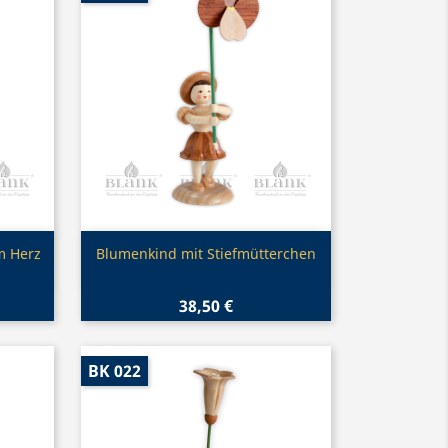
Vorschau

m Herz
Blumenkind mit Stiefmütterchen
38,50 €
BK 022