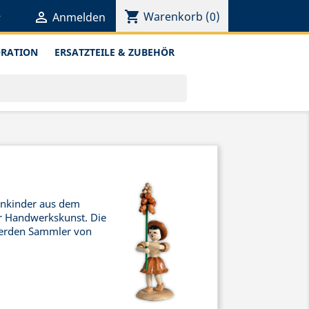
shopping_cart


Warenkorb
(0)
Anmelden
ORATION
ERSATZTEILE & ZUBEHÖR
enkinder aus dem
r Handwerkskunst. Die
werden Sammler von