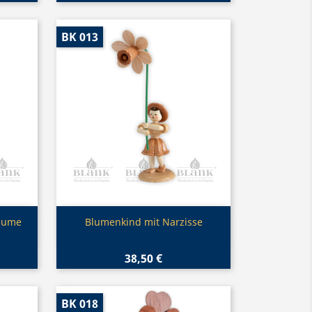
BK 013
Vorschau

lume
Blumenkind mit Narzisse
38,50 €
BK 018