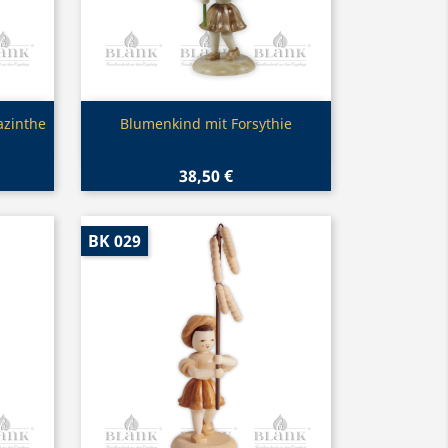
Vorschau

azinthe
Blumenkind mit Forsythie
38,50 €
BK 029