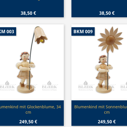
38,50 €
38,50 €
KM 003
BKM 009
Vorschau
Vorschau


umenkind mit Glockenblume, 34
Blumenkind mit Sonnenblu
cm
cm
249,50 €
249,50 €