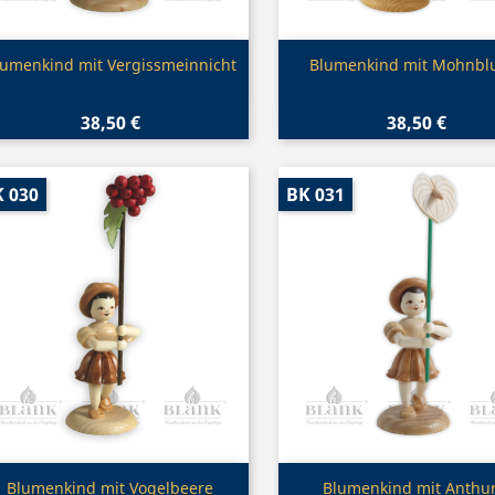
Vorschau
Vorschau


lumenkind mit Vergissmeinnicht
Blumenkind mit Mohnb
38,50 €
38,50 €
 030
BK 031
Vorschau
Vorschau


Blumenkind mit Vogelbeere
Blumenkind mit Anthur