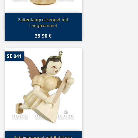
Vorschau

Faltenlangrockengel mit
Langtrommel
35,90 €
SE 041
Vorschau
Schwebeengel mit Balalaika