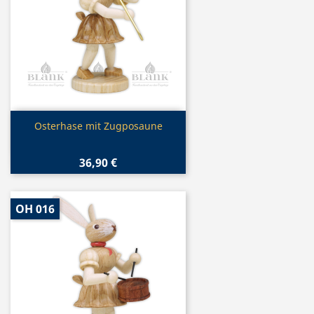
Vorschau

Osterhase mit Zugposaune
36,90 €
OH 016