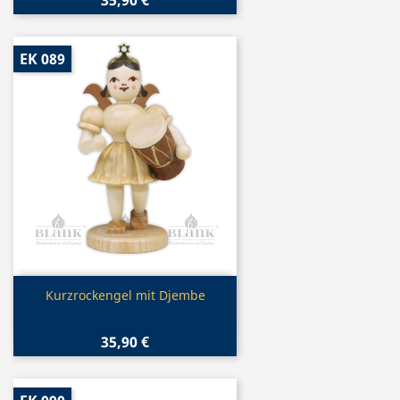
35,90 €
EK 089
Vorschau

Kurzrockengel mit Djembe
35,90 €