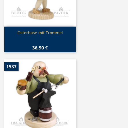
Vorschau

Osterhase mit Trommel
36,90 €
1537