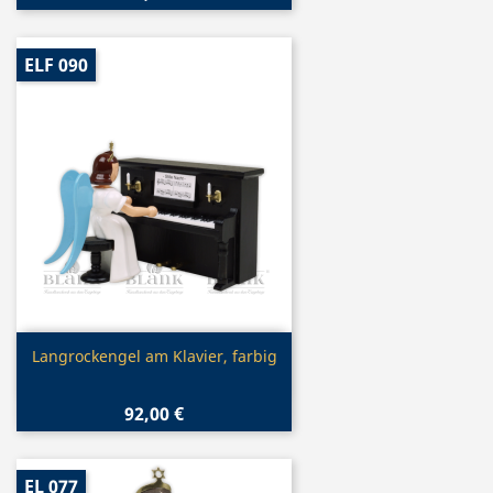
ELF 090
Vorschau

Langrockengel am Klavier, farbig
92,00 €
EL 077