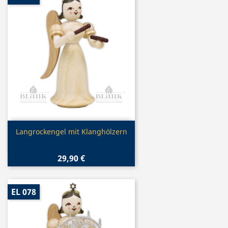
Vorschau

Langrockengel mit Klanghölzern
29,90 €
EL 078