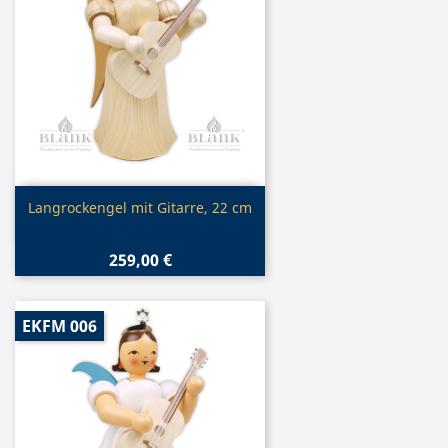
Vorschau

Langrockengel mit Gitarre, 22 cm
259,00 €
EKFM 006