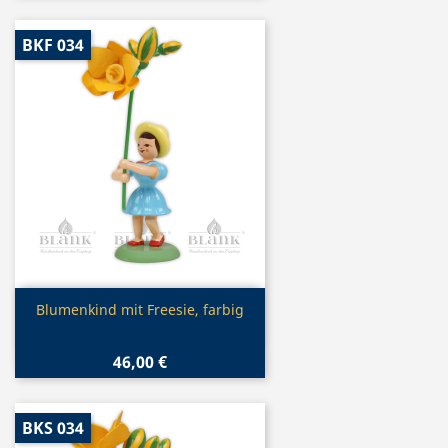
BKF 034
Vorschau

Blumenkind mit Freesie, farbig
46,00 €
BKS 034