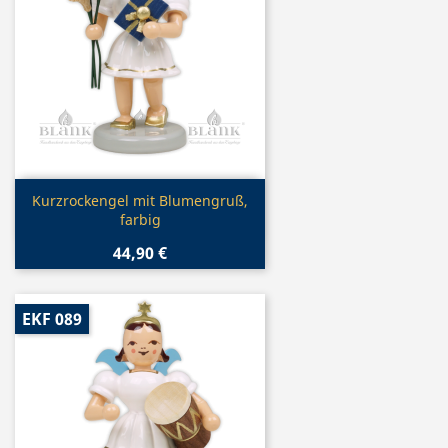
Vorschau

Kurzrockengel mit Blumengruß,
farbig
44,90 €
EKF 089