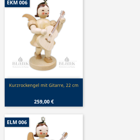
EKM 006
Vorschau

Kurzrockengel mit Gitarre, 22 cm
259,00 €
ELM 006