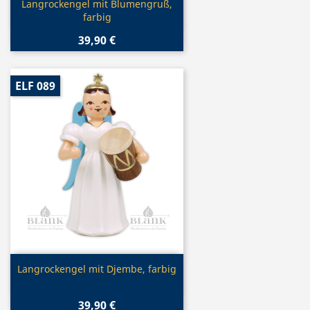
Vorschau

Langrockengel mit Blumengruß,
farbig
39,90 €
ELF 089
Vorschau

Langrockengel mit Djembe, farbig
39,90 €