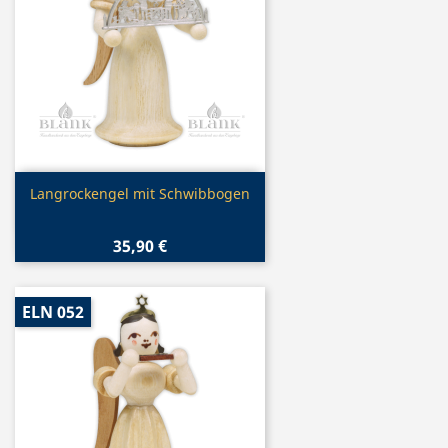
Vorschau

Langrockengel mit Schwibbogen
35,90 €
ELN 052