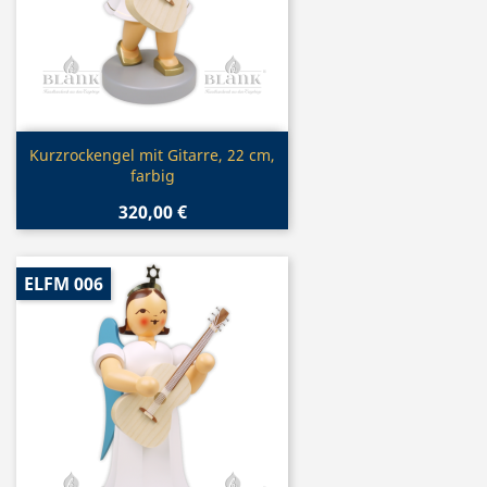
Vorschau

Kurzrockengel mit Gitarre, 22 cm,
farbig
320,00 €
ELFM 006