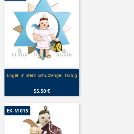
Vorschau

Engel im Stern Schutzengel, farbig
55,50 €
EK-M 015