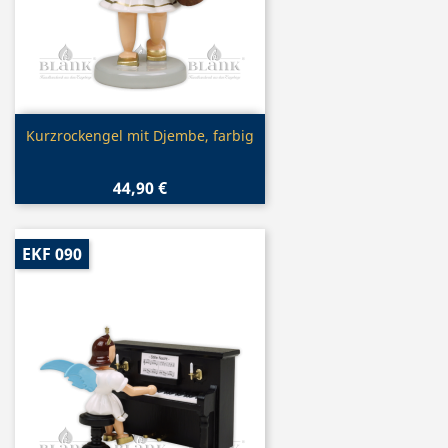
Vorschau

Kurzrockengel mit Djembe, farbig
44,90 €
EKF 090