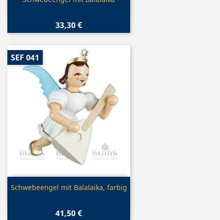

33,30 €
SEF 041
Vorschau

Schwebeengel mit Balalaika, farbig
41,50 €