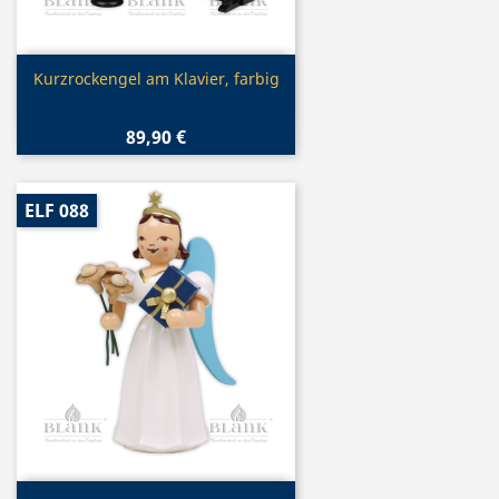
Vorschau

Kurzrockengel am Klavier, farbig
89,90 €
ELF 088