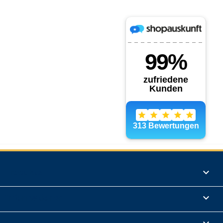
Produkte

Informationen

Rechtliches