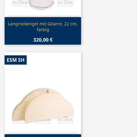
Vorschau

Langrockengel mit Gitarre, 22 cm,
farbig
320,00 €
ESM SH