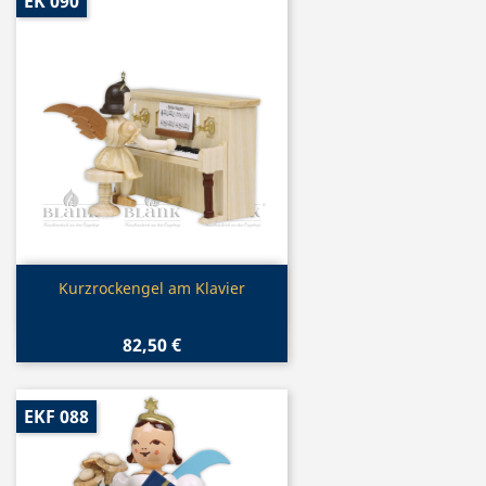
EK 090
Vorschau

Kurzrockengel am Klavier
82,50 €
EKF 088