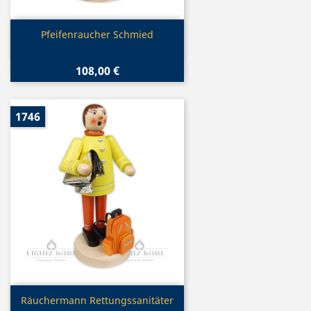
Vorschau

Pfeifenraucher Schmied
108,00 €
1746
Vorschau

Räuchermann Rettungssanitäter