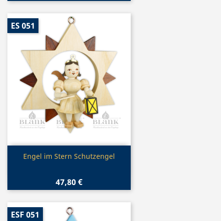
ES 051
Vorschau

Engel im Stern Schutzengel
47,80 €
ESF 051