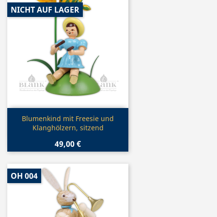
NICHT AUF LAGER
Vorschau

Blumenkind mit Freesie und
Klanghölzern, sitzend
49,00 €
OH 004