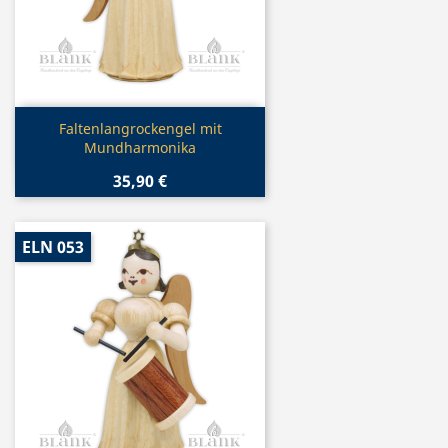
Vorschau

Faltenlangrockengel mit
Mundharmonika
35,90 €
ELN 053