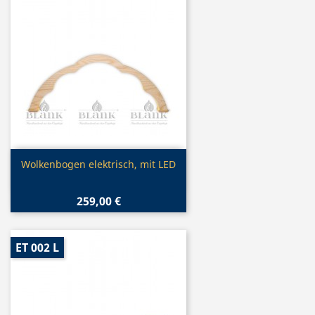
Vorschau

Wolkenbogen elektrisch, mit LED
259,00 €
ET 002 L