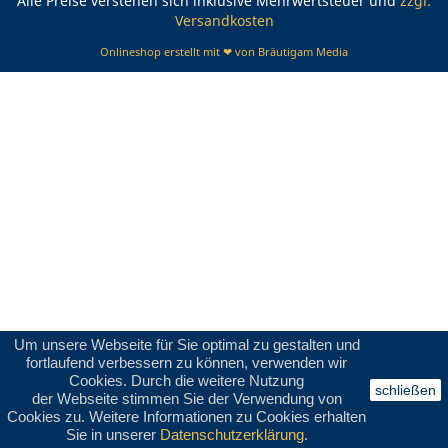
Alle Preise verstehen sich inklusive Mehrwertsteuer und
zzgl.
Versandkosten
Onlineshop erstellt mit ❤ von Bräutigam Media
Um unsere Webseite für Sie optimal zu gestalten und
fortlaufend verbessern zu können, verwenden wir
Cookies. Durch die weitere Nutzung
schließen
der Webseite stimmen Sie der Verwendung von
Cookies zu. Weitere Informationen zu Cookies erhalten
Sie in unserer
Datenschutzerklärung
.