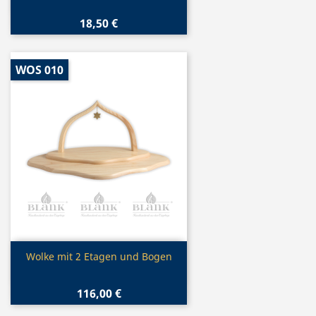
18,50 €
WOS 010
Vorschau

Wolke mit 2 Etagen und Bogen
116,00 €