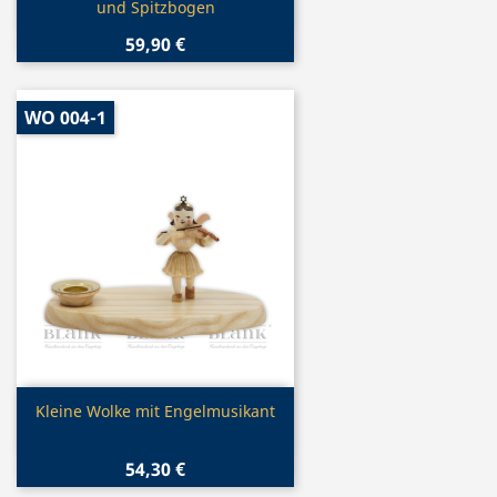
und Spitzbogen
59,90 €
WO 004-1
Vorschau

Kleine Wolke mit Engelmusikant
54,30 €