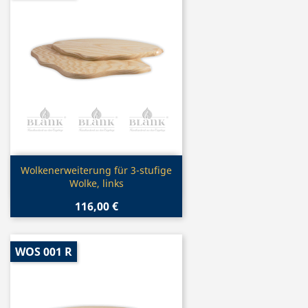
Vorschau

Wolkenerweiterung für 3-stufige
Wolke, links
116,00 €
WOS 001 R