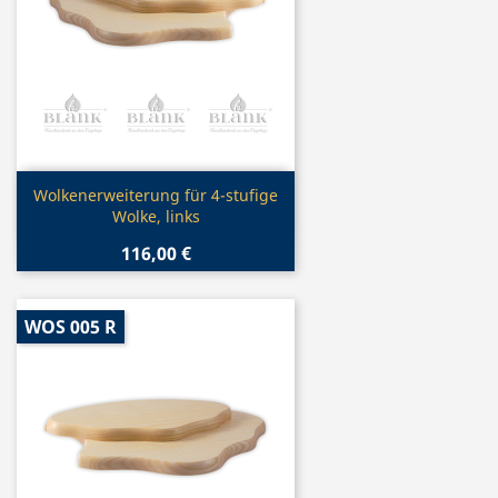
Vorschau

Wolkenerweiterung für 4-stufige
Wolke, links
116,00 €
WOS 005 R