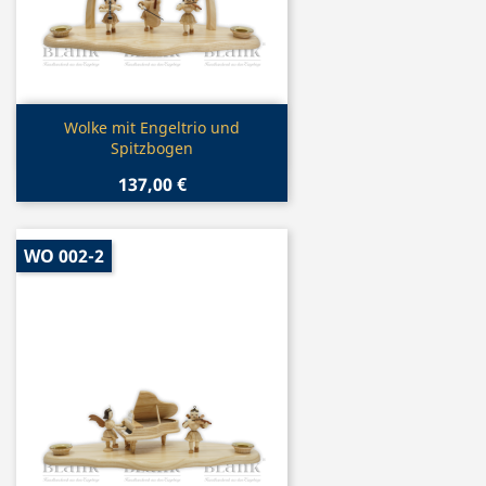
Vorschau

Wolke mit Engeltrio und
Spitzbogen
137,00 €
WO 002-2