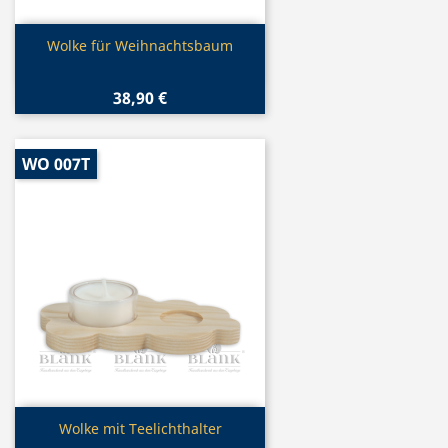
Vorschau

Wolke für Weihnachtsbaum
38,90 €
WO 007T
Vorschau

Wolke mit Teelichthalter