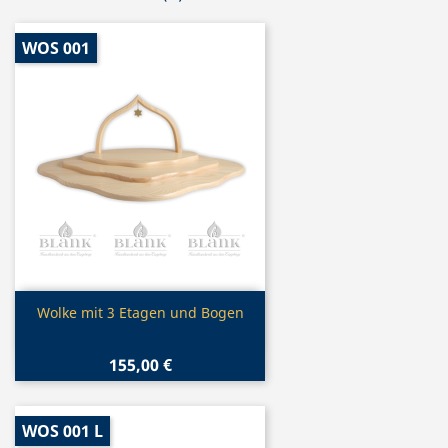
WOS 001
Vorschau

Wolke mit 3 Etagen und Bogen
155,00 €
WOS 001 L