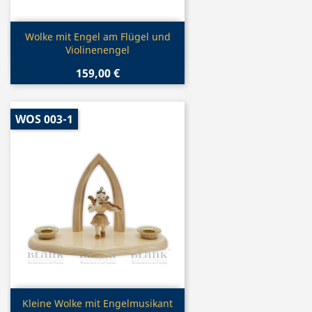
Vorschau

Wolke mit Engel am Flügel und
Violinenengel
159,00 €
WOS 003-1
Vorschau

Kleine Wolke mit Engelmusikant