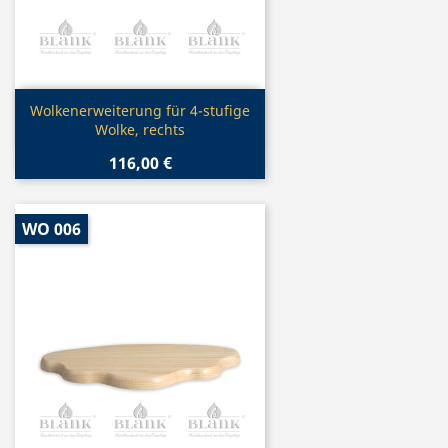
Vorschau

Wolkenerweiterung für 4-stufige
Wolke, rechts
116,00 €
WO 006