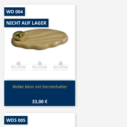
WO 004
NICHT AUF LAGER
Vorschau

Wolke klein mit Kerzenhalter
33,00 €
WOS 005