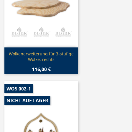
Vorschau

Wolkenerweiterung für 3-stufige
Wolke, rechts
116,00 €
WOS 002-1
NICHT AUF LAGER