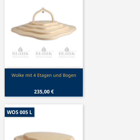
Vorschau

Wolke mit 4 Etagen und Bogen
235,00 €
WOS 005 L