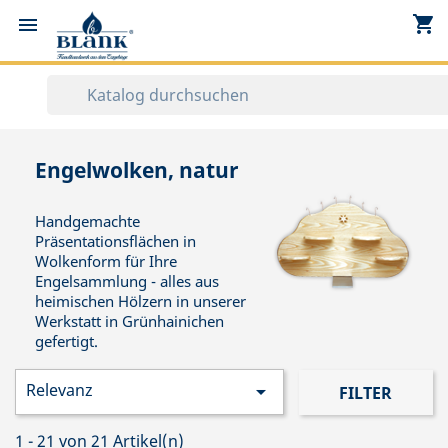
shopping_cart


Engelwolken, natur
Handgemachte
Präsentationsflächen in
Wolkenform für Ihre
Engelsammlung - alles aus
heimischen Hölzern in unserer
Werkstatt in Grünhainichen
gefertigt.
Relevanz

FILTER
1 - 21 von 21 Artikel(n)