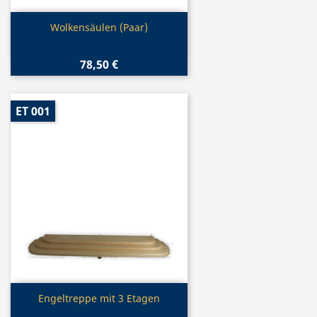
Vorschau

Wolkensäulen (Paar)
78,50 €
ET 001
Vorschau

Engeltreppe mit 3 Etagen