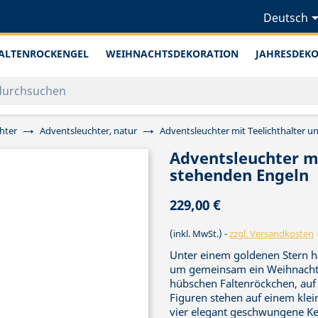
Deutsch
ALTENROCKENGEL
WEIHNACHTSDEKORATION
JAHRESDEK
hter
Adventsleuchter, natur
Adventsleuchter mit Teelichthalter u
Adventsleuchter mi
stehenden Engeln
229,00 €
(inkl. MwSt.)
zzgl. Versandkosten
Unter einem goldenen Stern h
um gemeinsam ein Weihnachtsl
hübschen Faltenröckchen, auf 
Figuren stehen auf einem klei
vier elegant geschwungene Ke