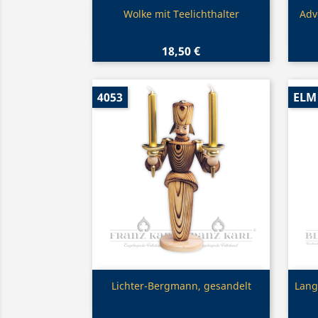
Vorschau

Wolke mit Teelichthalter
Adv
18,50 €
4053
ELM 
Vorschau

Lichter-Bergmann, gesandelt
Lang