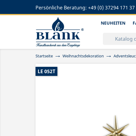
Persönliche Beratung:
+49 (0) 37294 171 37
NEUHEITEN
F
Startseite
Weihnachtsdekoration
Adventsleuc
LE 052T