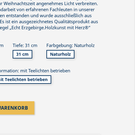
 zur Weihnachtszeit angenehmes Licht verbreiten.
ndarbeit von erfahrenen Fachleuten in unserer
hen entstanden und wurde ausschließlich aus
Es ist ein ausgezeichnetes Qualitätsprodukt aus
gel „Echt Erzgebirge.Holzkunst mit Herz®“
cm
Tiefe: 31 cm
Farbgebung: Naturholz
31 cm
Naturholz
ormation: mit Teelichten betrieben
it Teelichten betrieben
 WARENKORB