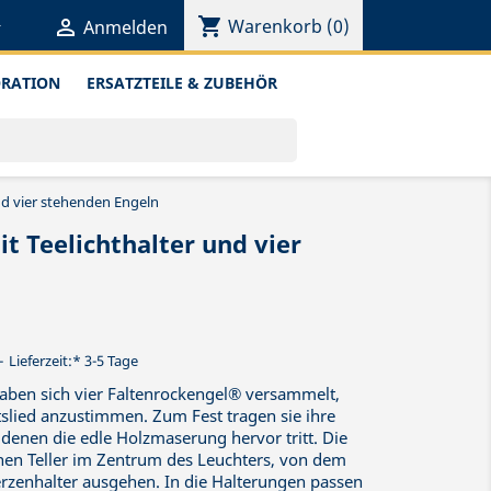
shopping_cart


Warenkorb
(0)
Anmelden
ORATION
ERSATZTEILE & ZUBEHÖR
nd vier stehenden Engeln
t Teelichthalter und vier
Lieferzeit:* 3-5 Tage
aben sich vier Faltenrockengel® versammelt,
ied anzustimmen. Zum Fest tragen sie ihre
denen die edle Holzmaserung hervor tritt. Die
nen Teller im Zentrum des Leuchters, von dem
rzenhalter ausgehen. In die Halterungen passen