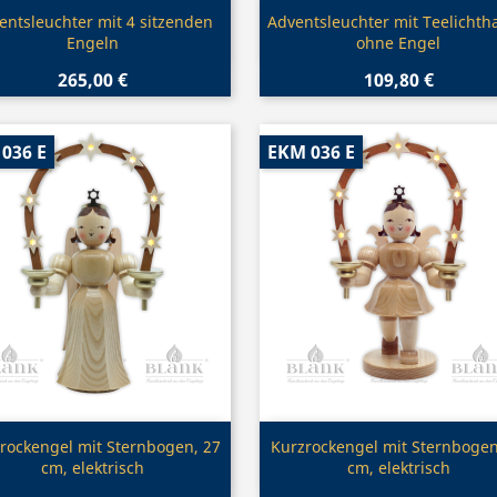
Vorschau
Vorschau


entsleuchter mit 4 sitzenden
Adventsleuchter mit Teelichtha
Engeln
ohne Engel
265,00 €
109,80 €
036 E
EKM 036 E
Vorschau
Vorschau


rockengel mit Sternbogen, 27
Kurzrockengel mit Sternbogen
cm, elektrisch
cm, elektrisch