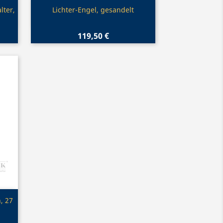
Vorschau

lter,
Lichter-Engel, gesandelt
119,50 €
, 27