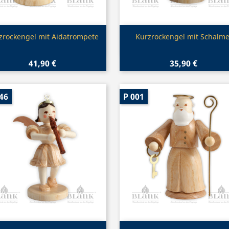
Vorschau
Vorschau


zrockengel mit Aidatrompete
Kurzrockengel mit Schalme
41,90 €
35,90 €
46
P 001