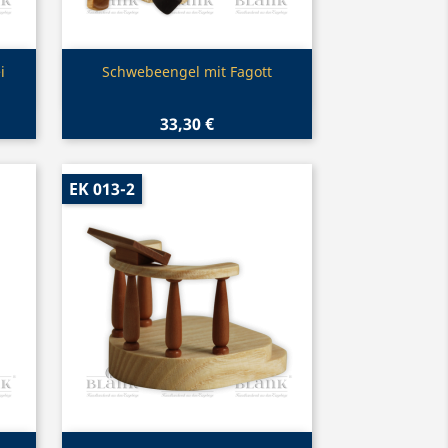
Vorschau

i
Schwebeengel mit Fagott
33,30 €
EK 013-2