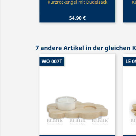
Vorschau

Kurzrockengel mit Dudelsack
K
54,90 €
7 andere Artikel in der gleichen 
WO 007T
LE 0