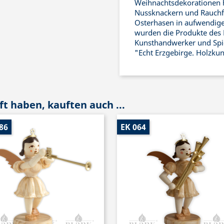
Weihnachtsdekorationen h
Nussknackern und Rauchf
Osterhasen in aufwendiger
wurden die Produkte des 
Kunsthandwerker und Spiel
"Echt Erzgebirge. Holzku
t haben, kauften auch ...
86
EK 064