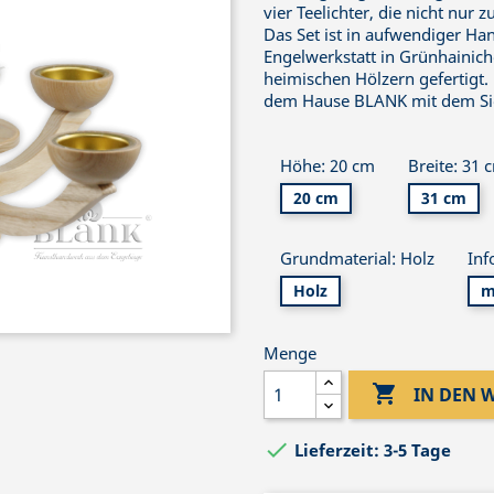
vier Teelichter, die nicht nur
Das Set ist in aufwendiger Ha
Engelwerkstatt in Grünhainic
heimischen Hölzern gefertigt. 
dem Hause BLANK mit dem Sie
Höhe: 20 cm
Breite: 31 
20 cm
31 cm
Grundmaterial: Holz
Inf
Holz
m
Menge

IN DEN

Lieferzeit: 3-5 Tage