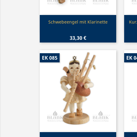
Vorschau

Schwebeengel mit Klarinette
Kur
33,30 €
EK 085
EK 0