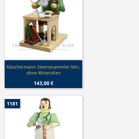
Vorschau

Räuchermann Steenesammler Min,
ohne Mineralien
143,00 €
1181