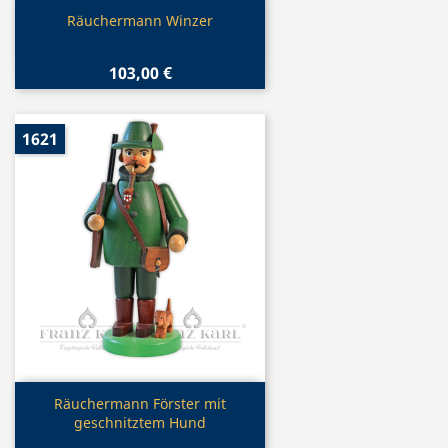
Vorschau

Räuchermann Winzer
103,00 €
1621
Vorschau

Räuchermann Förster mit
geschnitztem Hund