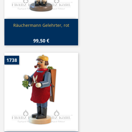
Vorschau

Räuchermann Gelehrter, rot
99,50 €
1738