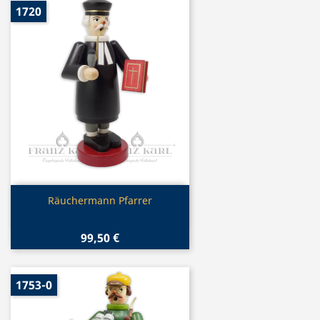
1720
Vorschau

Räuchermann Pfarrer
99,50 €
1753-0