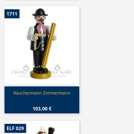
1711
Vorschau

Räuchermann Zimmermann
103,00 €
ELF 029