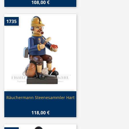
108,00 €
1735
Vorschau

Räuchermann Steenesammler Hart
118,00 €