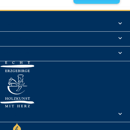
Produkte

Informationen

Rechtliches

Ihr Konto
