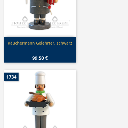
Vorschau

Räuchermann Gelehrter, schwarz
99,50 €
1734