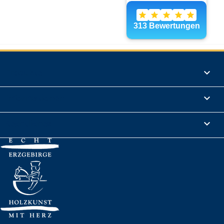
Produkte

Informationen

Rechtliches
