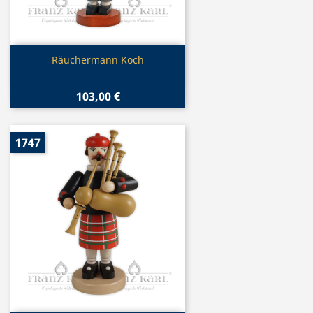
Vorschau

Räuchermann Koch
103,00 €
1747