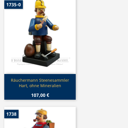
1735-0
Vorschau

Räuchermann Steenesammler
Hart, ohne Mineralien
107,00 €
1738