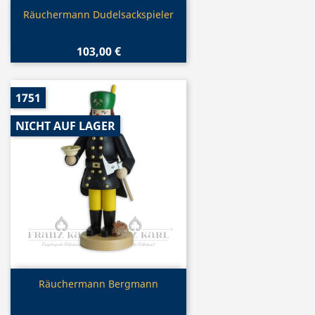
Vorschau

Räuchermann Dudelsackspieler
103,00 €
1751
NICHT AUF LAGER
Vorschau

Räuchermann Bergmann