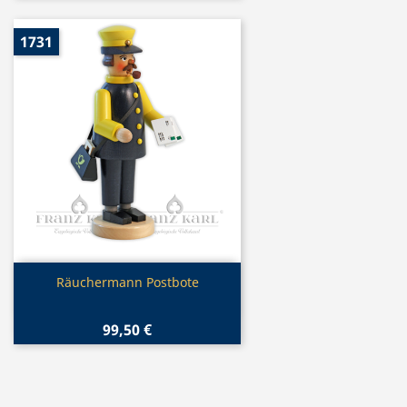
1731
Vorschau

Räuchermann Postbote
99,50 €