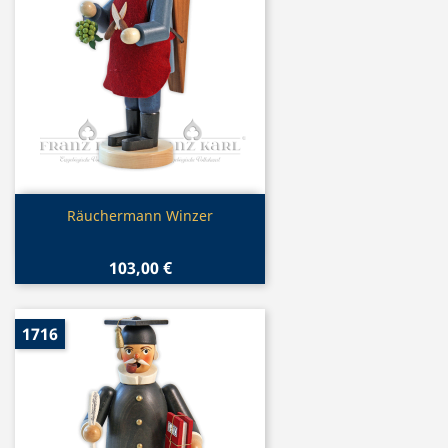
Vorschau

Räuchermann Winzer
103,00 €
1716