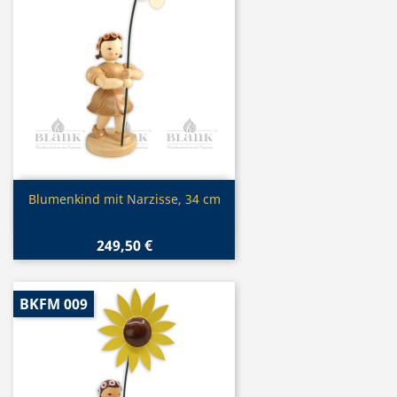
Vorschau

Blumenkind mit Narzisse, 34 cm
249,50 €
BKFM 009