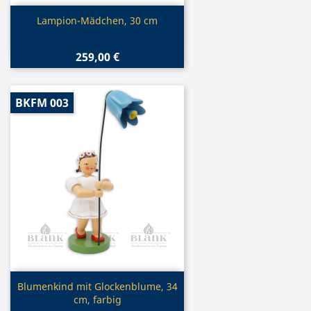
Vorschau

Lampion-Mädchen, 30 cm
259,00 €
BKFM 003
Vorschau

Blumenkind mit Glockenblume, 34
cm, farbig