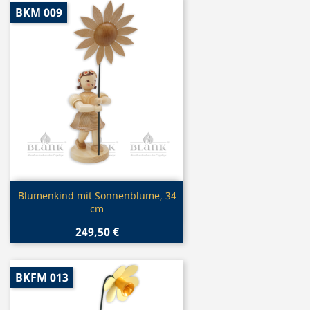
BKM 009
Vorschau

Blumenkind mit Sonnenblume, 34
cm
249,50 €
BKFM 013