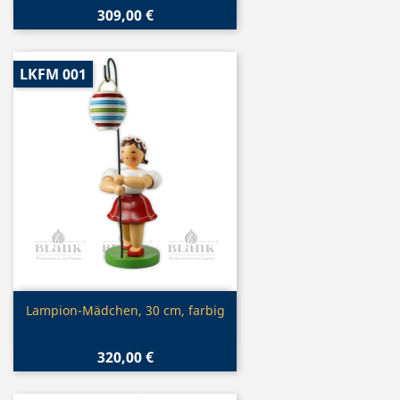
309,00 €
LKFM 001
Vorschau

Lampion-Mädchen, 30 cm, farbig
320,00 €