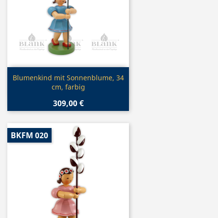
Vorschau

Blumenkind mit Sonnenblume, 34
cm, farbig
309,00 €
BKFM 020