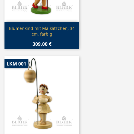
Vorschau

Blumenkind mit Maikätzchen, 34
cm, farbig
309,00 €
LKM 001