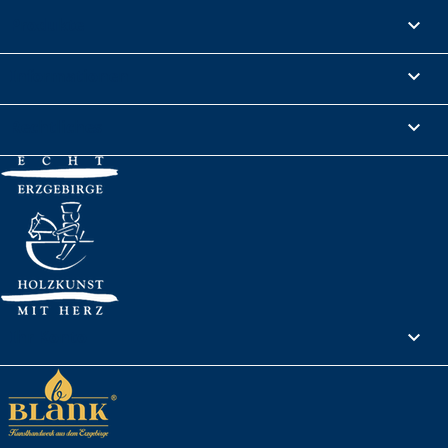
Produkte

Informationen

Rechtliches

Ihr Konto
