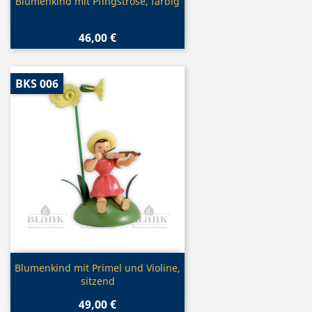
Vorschau

Blumenkind mit Pfingstrose, farbig
46,00 €
BKS 006
Vorschau

Blumenkind mit Primel und Violine,
sitzend
49,00 €