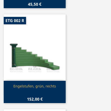
45,50 €
ETG 002 R
Vorschau

Engelstufen, grün, rechts
152,00 €