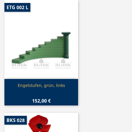
ETG 002 L
Vorschau

Engelstufen, grün, links
152,00 €
BKS 028