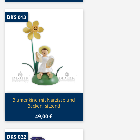
BKS 013
Vorschau

Blumenkind mit Narzisse und
Becken, sitzend
49,00 €
BKS 022