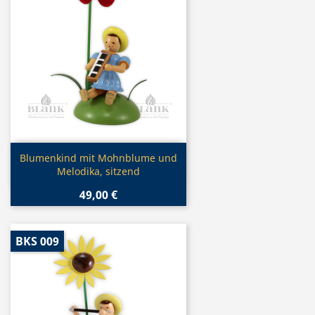
Vorschau

Blumenkind mit Mohnblume und
Melodika, sitzend
49,00 €
BKS 009