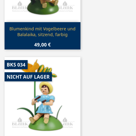
Vorschau

Blumenkind mit Vogelbeere und
Balalaika, sitzend, farbig
49,00 €
BKS 034
NICHT AUF LAGER