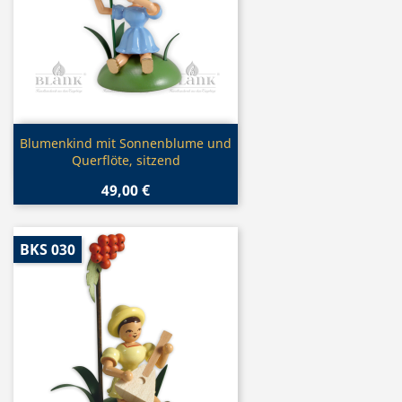
Vorschau

Blumenkind mit Sonnenblume und
Querflöte, sitzend
49,00 €
BKS 030