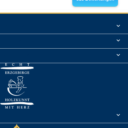
Produkte

Informationen

Rechtliches

Ihr Konto
