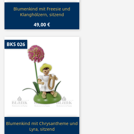
Vorschau

Blumenkind mit Freesie und
Klanghölzern, sitzend
49,00 €
BKS 026
Vorschau

Blumenkind mit Chrysantheme und
Lyra, sitzend