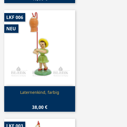
LKF 006
NEU
Vorschau

Laternenkind, farbig
38,00 €
LKF 003