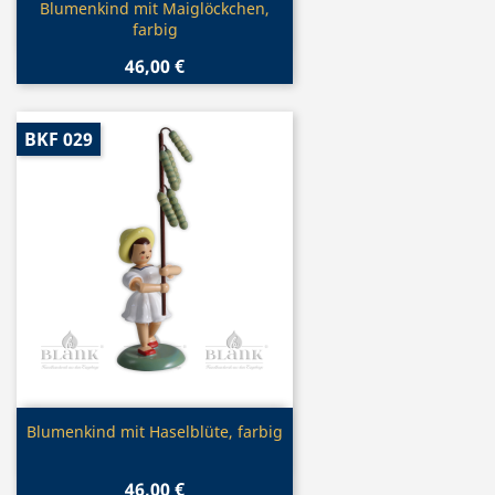
Vorschau

Blumenkind mit Maiglöckchen,
farbig
46,00 €
BKF 029
Vorschau

Blumenkind mit Haselblüte, farbig
46,00 €