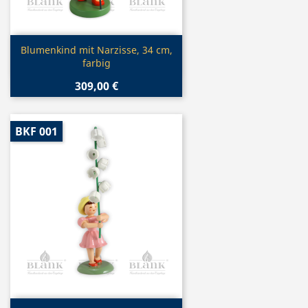
Vorschau

Blumenkind mit Narzisse, 34 cm,
farbig
309,00 €
BKF 001