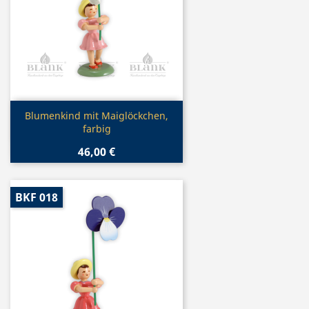
Vorschau

Blumenkind mit Maiglöckchen,
farbig
46,00 €
BKF 018