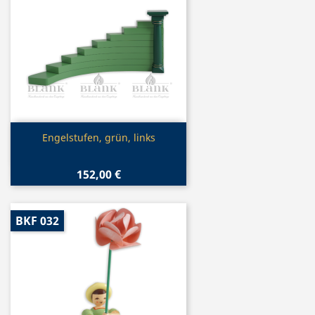
Vorschau

Engelstufen, grün, links
152,00 €
BKF 032