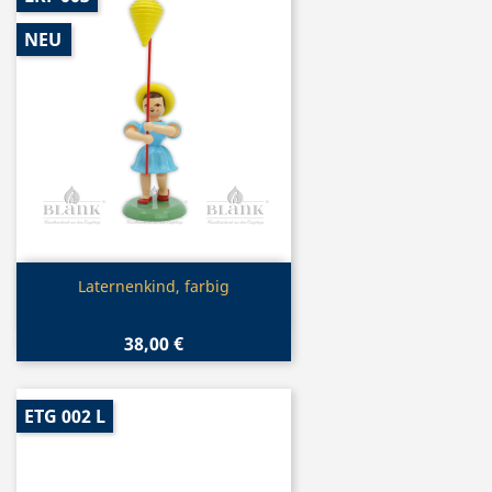
NEU
Vorschau

Laternenkind, farbig
38,00 €
ETG 002 L