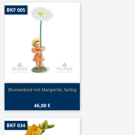
BKF 005
Vorschau

Blumenkind mit Margerite, farbig
46,00 €
BKF 034