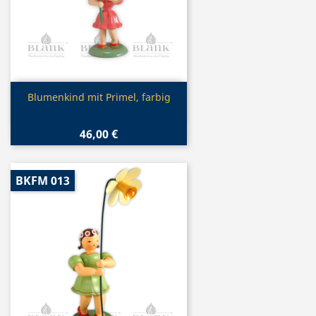
Vorschau

Blumenkind mit Primel, farbig
46,00 €
BKFM 013