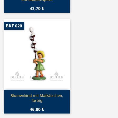
43,70 €
BKF 020
Vorschau

Blumenkind mit Maikätzchen,
farbig
46,00 €