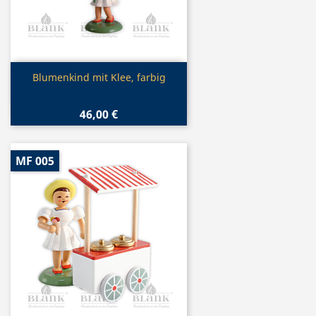
Vorschau

Blumenkind mit Klee, farbig
46,00 €
MF 005