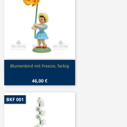
Vorschau

Blumenkind mit Freesie, farbig
46,00 €
BKF 001