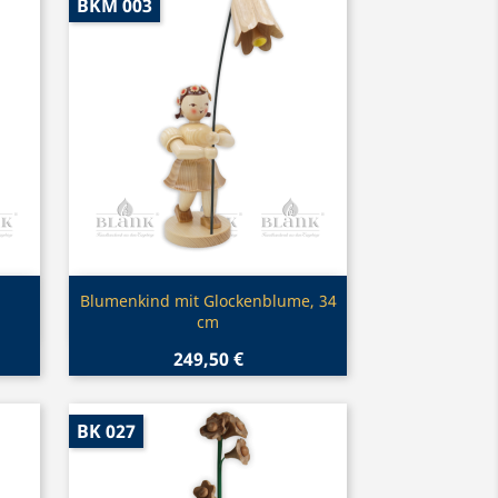
BKM 003
Vorschau

Blumenkind mit Glockenblume, 34
cm
249,50 €
BK 027