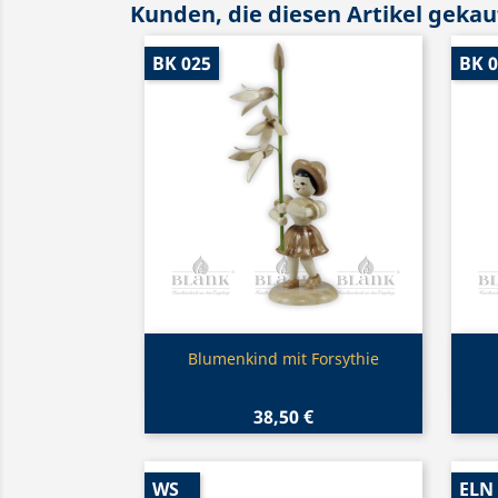
Kunden, die diesen Artikel gekauf
BK 025
BK 
Vorschau

Blumenkind mit Forsythie
38,50 €
WS
ELN