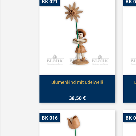
BK 021
BK 
Vorschau

Blumenkind mit Edelweiß
38,50 €
BK 016
BK 