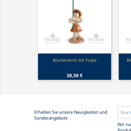
Vorschau

Blumenkind mit Tulpe
B
38,50 €
Erhalten Sie unsere Neuigkeiten und
Sonderangebote
Wir nu
Produk