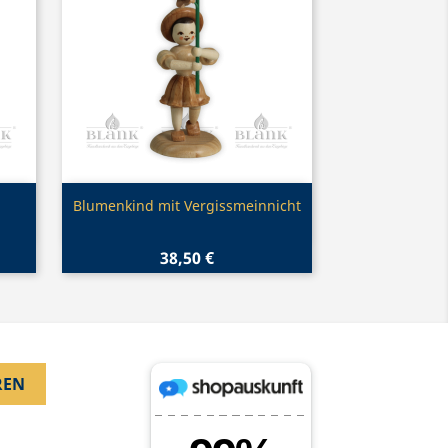
Vorschau

Blumenkind mit Vergissmeinnicht
38,50 €
.