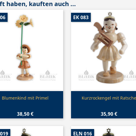
t haben, kauften auch ...
006
EK 083
Vorschau
Vorschau


Blumenkind mit Primel
Kurzrockengel mit Ratsch
38,50 €
35,90 €
 019
ELN 016