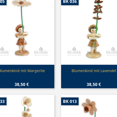
005
BK 036
Vorschau
Vorschau


Blumenkind mit Margerite
Blumenkind mit Lavendel
38,50 €
38,50 €
033
BK 013