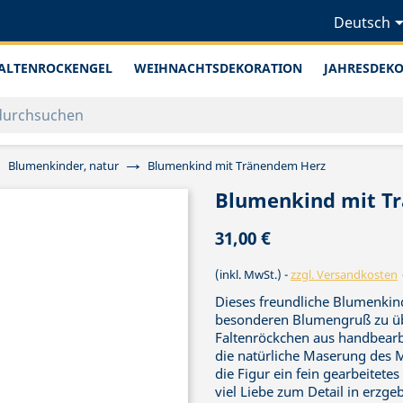
Deutsch
ALTENROCKENGEL
WEIHNACHTSDEKORATION
JAHRESDEK
Blumenkinder, natur
Blumenkind mit Tränendem Herz
Blumenkind mit T
31,00 €
(inkl. MwSt.)
zzgl. Versandkosten
Dieses freundliche Blumenkin
besonderen Blumengruß zu übe
Faltenröckchen aus handbearb
die natürliche Maserung des M
die Figur ein fein gearbeitetes
viel Liebe zum Detail in erzge