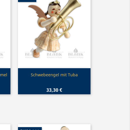
Vorschau

mmel
Schwebeengel mit Tuba
33,30 €