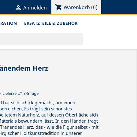
shopping_cart


Warenkorb
(0)
Anmelden
ORATION
ERSATZTEILE & ZUBEHÖR
ränendem Herz
Lieferzeit:* 3-5 Tage
d hat sich schick gemacht, um einen
rreichen. Es trägt sein schönstes
eitetem Naturholz, auf dessen Oberfläche sich
aterials bewundern lässt. In den Händen trägt
 Tränendes Herz, das - wie die Figur selbst - mit
birgischer Holzkunsttradition in unserer