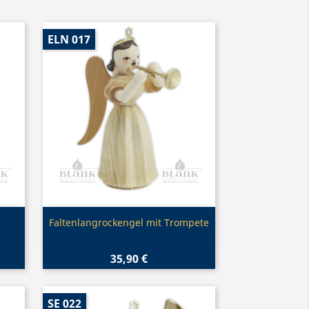
ELN 017
Vorschau

e
Faltenlangrockengel mit Trompete
35,90 €
SE 022