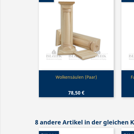
Vorschau

Wolkensäulen (Paar)
F
78,50 €
8 andere Artikel in der gleichen 