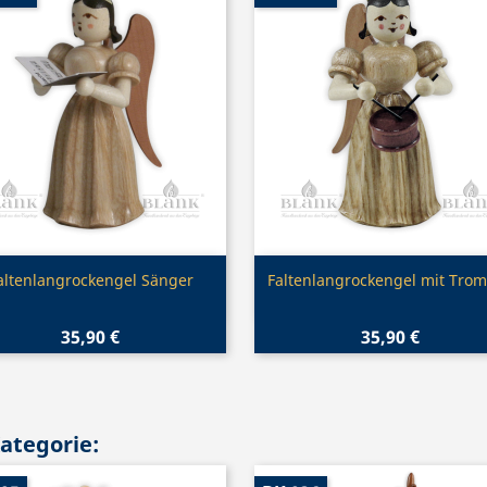
Vorschau
Vorschau


altenlangrockengel Sänger
Faltenlangrockengel mit Tro
35,90 €
35,90 €
Kategorie: