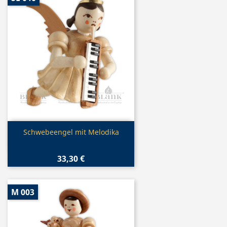
Vorschau

Schwebeengel mit Melodika
33,30 €
M 003