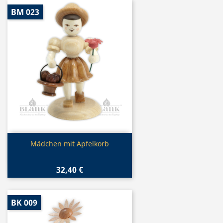
BM 023
Vorschau

Mädchen mit Apfelkorb
32,40 €
BK 009