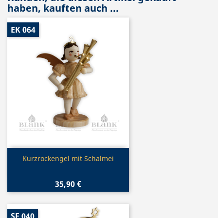
haben, kauften auch ...
EK 064
Vorschau

Kurzrockengel mit Schalmei
35,90 €
SE 040