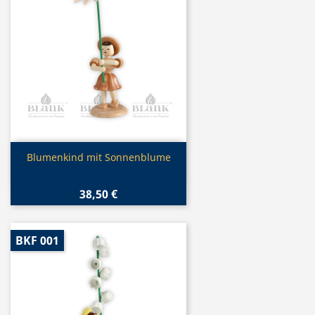
Vorschau

Blumenkind mit Sonnenblume
38,50 €
BKF 001