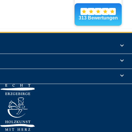
Produkte

Informationen

Rechtliches
