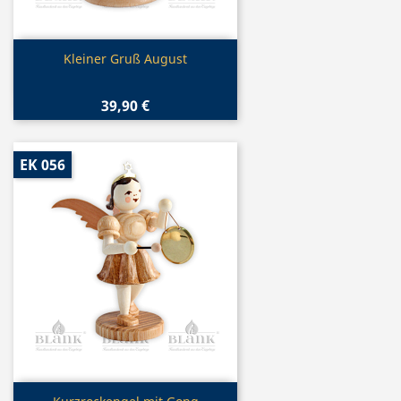
Vorschau

Kleiner Gruß August
39,90 €
EK 056