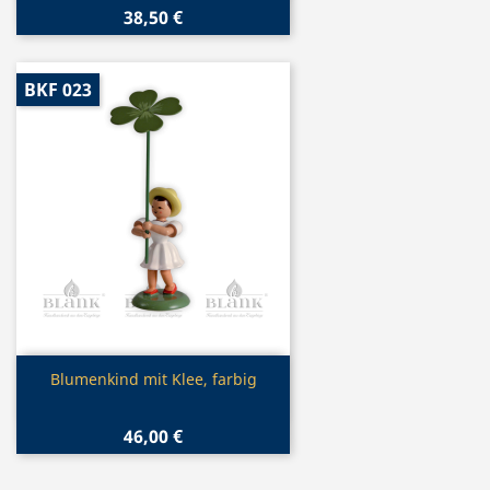
38,50 €
BKF 023
Vorschau

Blumenkind mit Klee, farbig
46,00 €