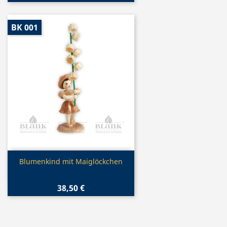
BK 001
Vorschau

Blumenkind mit Maiglöckchen
38,50 €