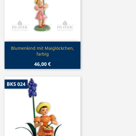
Vorschau

Blumenkind mit Maiglöckchen,
farbig
46,00 €
BKS 024