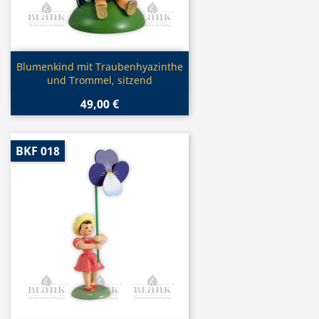
Vorschau

Blumenkind mit Traubenhyazinthe
und Trommel, sitzend
49,00 €
BKF 018