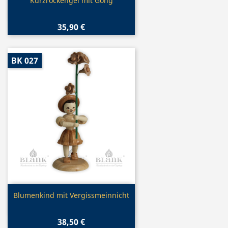
Vorschau

Kurzrockengel mit Gong
35,90 €
BK 027
Vorschau

Blumenkind mit Vergissmeinnicht
38,50 €