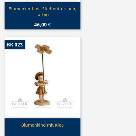
Vorschau

Blumenkind mit Stiefmütterchen,
farbig
46,00 €
BK 023
Vorschau

Blumenkind mit Klee