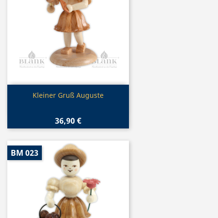
Vorschau

Kleiner Gruß Auguste
36,90 €
BM 023