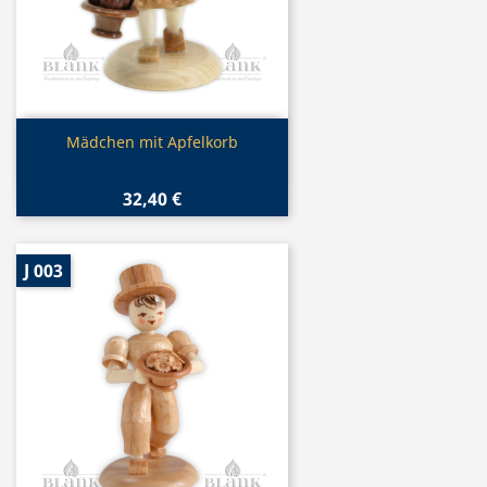
Vorschau

Mädchen mit Apfelkorb
32,40 €
J 003