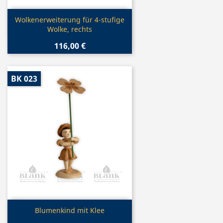
Vorschau

Wolkenerweiterung für 4-stufige
Wolke, rechts
116,00 €
BK 023
Vorschau

Blumenkind mit Klee