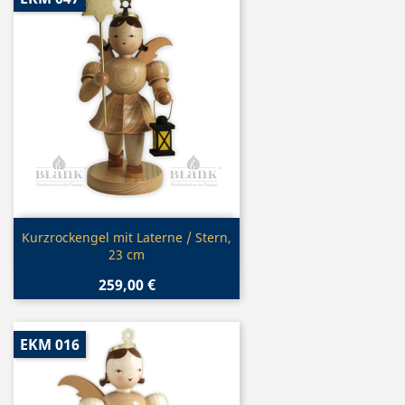
Vorschau

Kurzrockengel mit Laterne / Stern,
23 cm
259,00 €
EKM 016