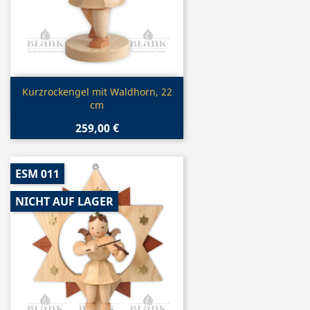
Vorschau

Kurzrockengel mit Waldhorn, 22
cm
259,00 €
ESM 011
NICHT AUF LAGER