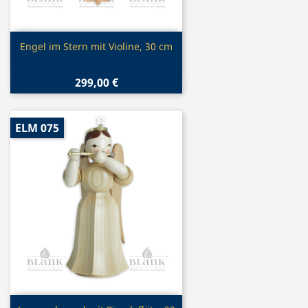
Vorschau

Engel im Stern mit Violine, 30 cm
299,00 €
ELM 075