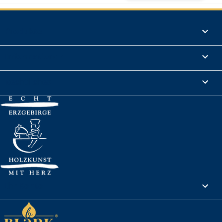
Produkte

Informationen

Rechtliches

Ihr Konto
