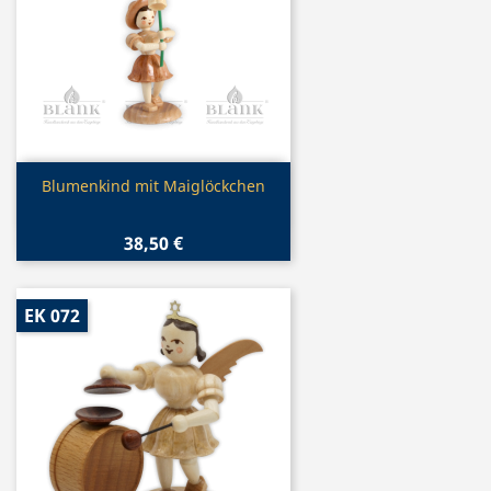
Vorschau

Blumenkind mit Maiglöckchen
38,50 €
EK 072