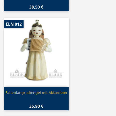
38,50 €
ELN 012
Vorschau

Faltenlangrockengel mit Akkordeon
35,90 €