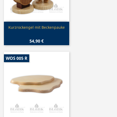
Vorschau

Kurzrockengel mit Beckenpauke
54,90 €
WOS 005 R