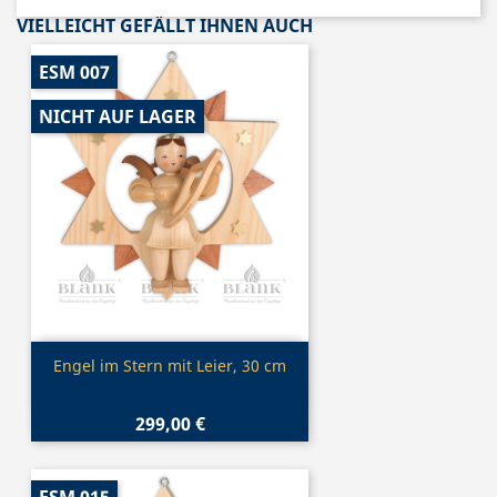
VIELLEICHT GEFÄLLT IHNEN AUCH
ESM 007
NICHT AUF LAGER
Vorschau

Engel im Stern mit Leier, 30 cm
299,00 €