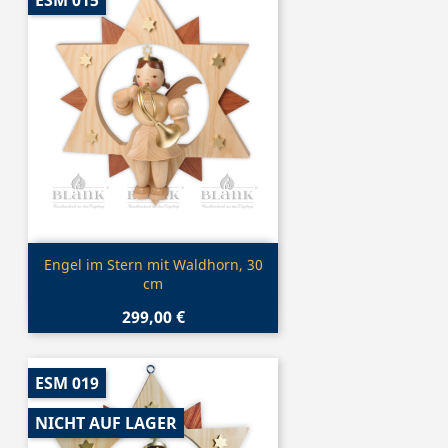
ESM 015
Vorschau

Engel im Stern mit Waldhorn, 30
cm
299,00 €
ESM 019
NICHT AUF LAGER