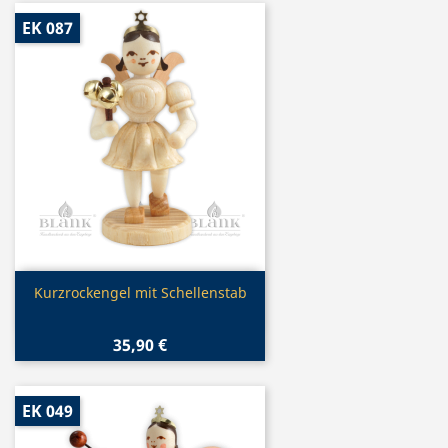
EK 087
Vorschau

Kurzrockengel mit Schellenstab
35,90 €
EK 049