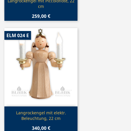
Vorschau

Langrockengel mit Piccoloflöte, 22
cm
259,00 €
ELM 024 E
Vorschau

Langrockengel mit elektr.
Beleuchtung, 22 cm
340,00 €