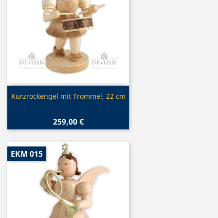
Vorschau

Kurzrockengel mit Trommel, 22 cm
259,00 €
EKM 015