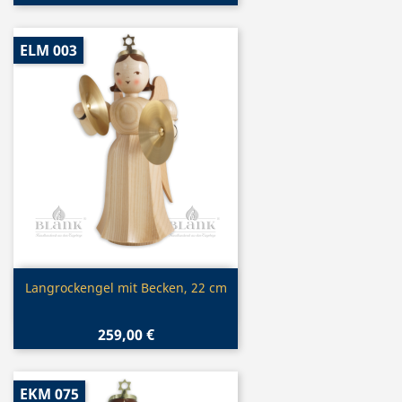
ELM 003
Vorschau

Langrockengel mit Becken, 22 cm
259,00 €
EKM 075