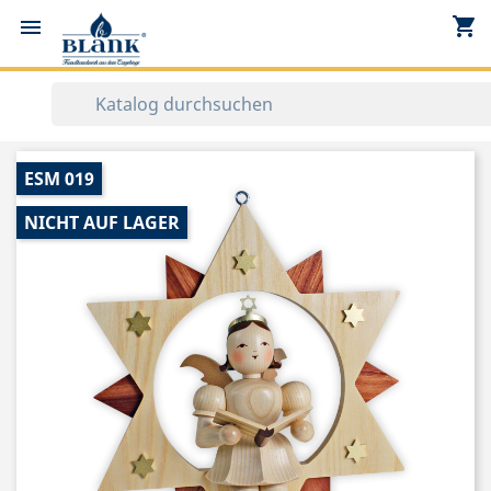
shopping_cart


ESM 019
NICHT AUF LAGER