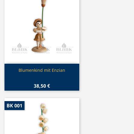
Vorschau

Blumenkind mit Enzian
38,50 €
BK 001