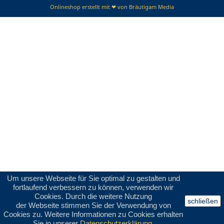
Onlineshop erstellt mit ❤ von Bräutigam Media
Um unsere Webseite für Sie optimal zu gestalten und
fortlaufend verbessern zu können, verwenden wir
Cookies. Durch die weitere Nutzung
schließen
der Webseite stimmen Sie der Verwendung von
Cookies zu. Weitere Informationen zu Cookies erhalten
Sie in unserer
Datenschutzerklärung
.