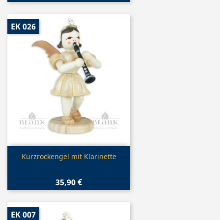
EK 026
Vorschau

Kurzrockengel mit Klarinette
35,90 €
EK 007