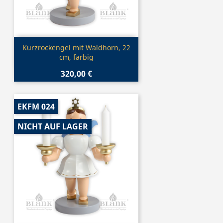
Vorschau

Kurzrockengel mit Waldhorn, 22
cm, farbig
320,00 €
EKFM 024
NICHT AUF LAGER