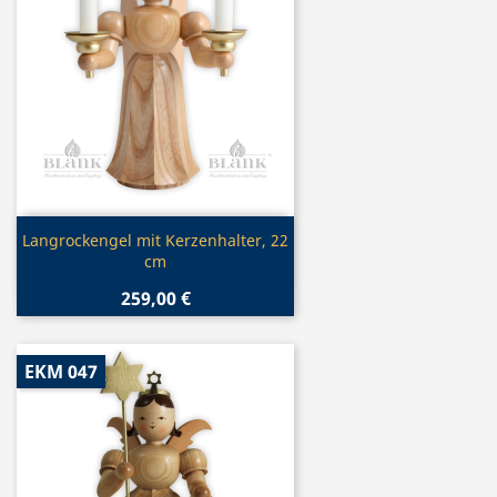
Vorschau

Langrockengel mit Kerzenhalter, 22
cm
259,00 €
EKM 047