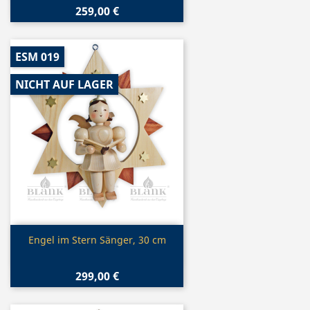
259,00 €
ESM 019
NICHT AUF LAGER
Vorschau

Engel im Stern Sänger, 30 cm
299,00 €