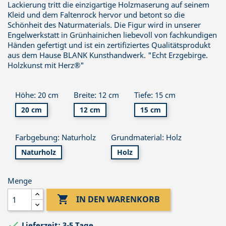
Lackierung tritt die einzigartige Holzmaserung auf seinem
Kleid und dem Faltenrock hervor und betont so die
Schönheit des Naturmaterials. Die Figur wird in unserer
Engelwerkstatt in Grünhainichen liebevoll von fachkundigen
Händen gefertigt und ist ein zertifiziertes Qualitätsprodukt
aus dem Hause BLANK Kunsthandwerk. "Echt Erzgebirge.
Holzkunst mit Herz®"
Höhe: 20 cm
Breite: 12 cm
Tiefe: 15 cm
20 cm
12 cm
15 cm
Farbgebung: Naturholz
Grundmaterial: Holz
Naturholz
Holz
Menge

IN DEN WARENKORB

Lieferzeit: 3-5 Tage