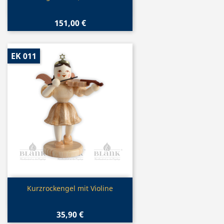
151,00 €
EK 011
Vorschau

Kurzrockengel mit Violine
35,90 €