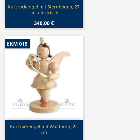
Vorschau

Kurzrockengel mit Sternbogen, 27
cm, elektrisch
340,00 €
EKM 015
Vorschau

Kurzrockengel mit Waldhorn, 22
cm