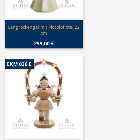
Vorschau

Langrockengel mit Piccoloflöte, 22
cm
259,00 €
EKM 036 E