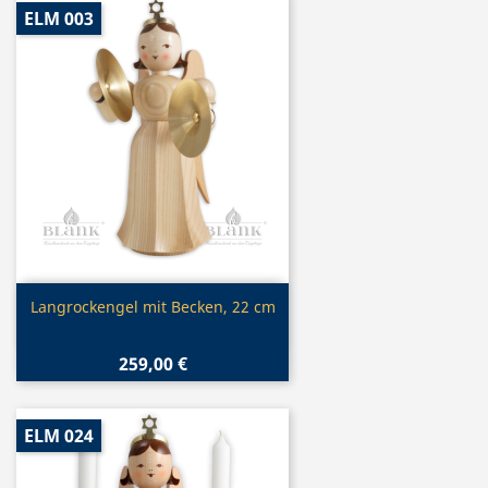
ELM 003
Vorschau

Langrockengel mit Becken, 22 cm
259,00 €
ELM 024