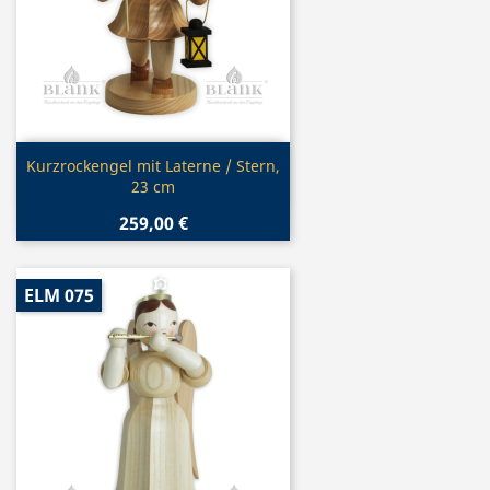
Vorschau

Kurzrockengel mit Laterne / Stern,
23 cm
259,00 €
ELM 075