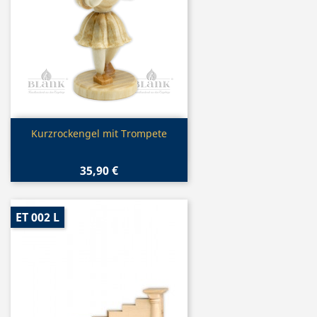
Vorschau

Kurzrockengel mit Trompete
35,90 €
ET 002 L