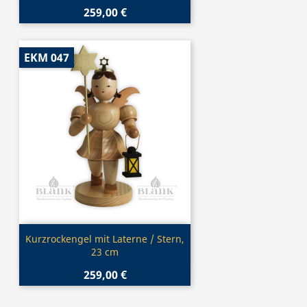
259,00 €
EKM 047
Vorschau

Kurzrockengel mit Laterne / Stern,
23 cm
259,00 €