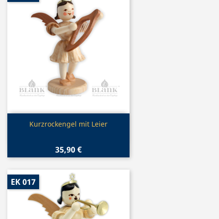
Vorschau

Kurzrockengel mit Leier
35,90 €
EK 017