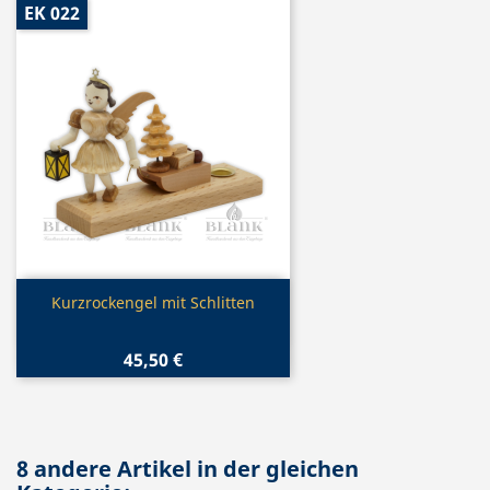
EK 022
Vorschau

Kurzrockengel mit Schlitten
45,50 €
8 andere Artikel in der gleichen