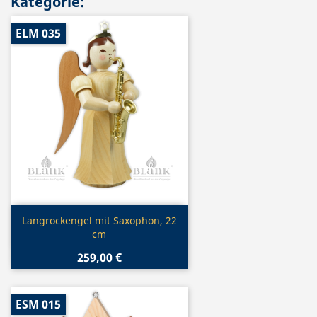
Kategorie:
ELM 035
Vorschau

Langrockengel mit Saxophon, 22
cm
259,00 €
ESM 015