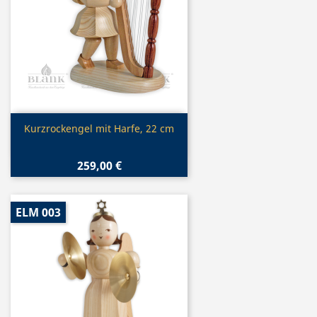
Vorschau

Kurzrockengel mit Harfe, 22 cm
259,00 €
ELM 003