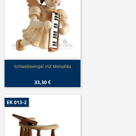
Vorschau

Schwebeengel mit Melodika
33,30 €
EK 013-2