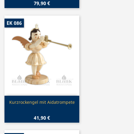
79,90 €
EK 086
Vorschau

Kurzrockengel mit Aidatrompete
41,90 €