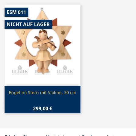
ESM 011
NICHT AUF LAGER
Vorschau

Engel im Stern mit Violine, 30 cm
299,00 €