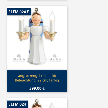
ELFM 024 E
Vorschau

Langrockengel mit elektr.
Beleuchtung, 22 cm, farbig
399,00 €
ELFM 024