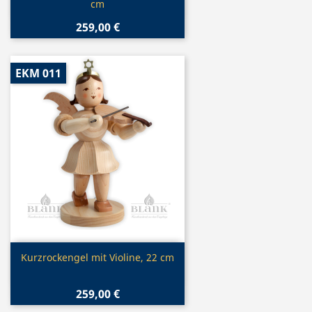
cm
259,00 €
EKM 011
Vorschau

Kurzrockengel mit Violine, 22 cm
259,00 €