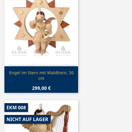
Vorschau

Engel im Stern mit Waldhorn, 30
cm
299,00 €
EKM 008
NICHT AUF LAGER