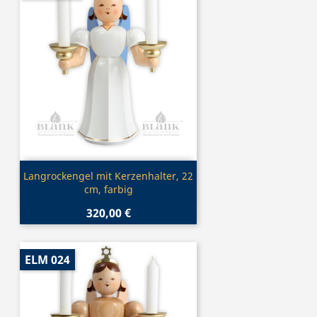
Vorschau

Langrockengel mit Kerzenhalter, 22
cm, farbig
320,00 €
ELM 024