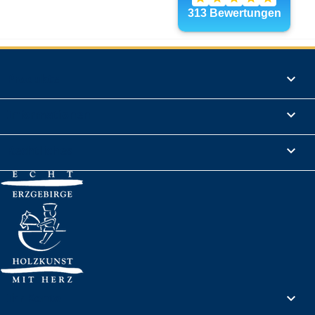
Produkte

Informationen

Rechtliches

Ihr Konto
