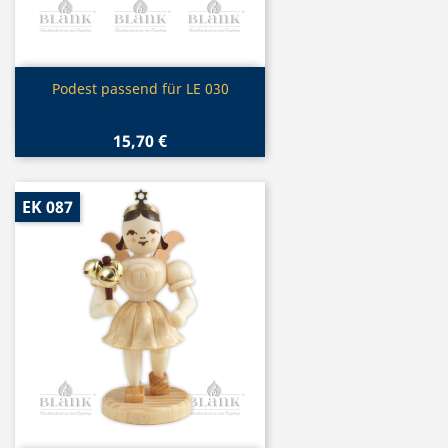
Vorschau

Podest passend für LE 030
15,70 €
EK 087