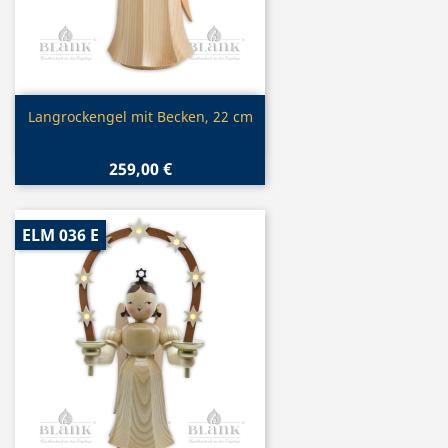
Vorschau

Langrockengel mit Becken, 22 cm
259,00 €
ELM 036 E