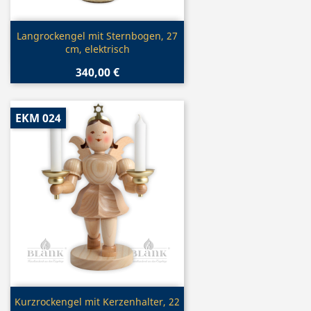
Vorschau

Langrockengel mit Sternbogen, 27
cm, elektrisch
340,00 €
EKM 024
Vorschau

Kurzrockengel mit Kerzenhalter, 22