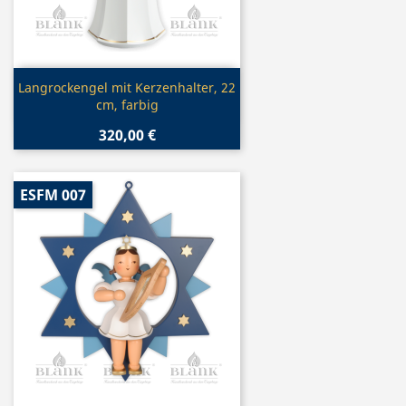
Vorschau

Langrockengel mit Kerzenhalter, 22
cm, farbig
320,00 €
ESFM 007