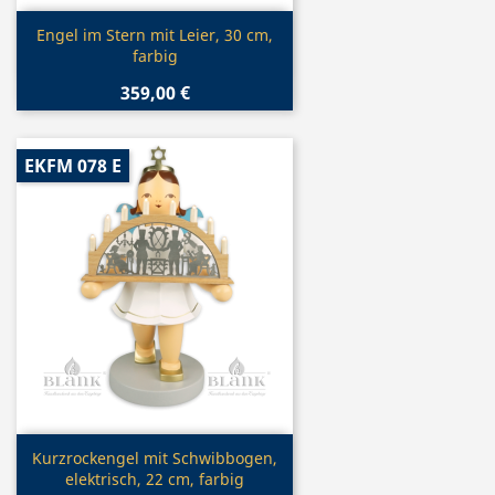
Vorschau

Engel im Stern mit Leier, 30 cm,
farbig
359,00 €
EKFM 078 E
Vorschau

Kurzrockengel mit Schwibbogen,
elektrisch, 22 cm, farbig