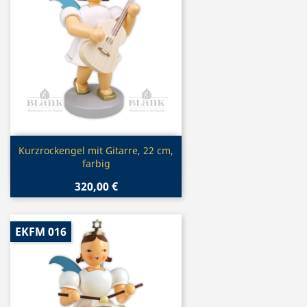
Vorschau

Kurzrockengel mit Gitarre, 22 cm,
farbig
320,00 €
EKFM 016