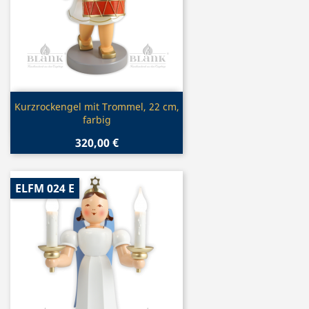
Vorschau

Kurzrockengel mit Trommel, 22 cm,
farbig
320,00 €
ELFM 024 E