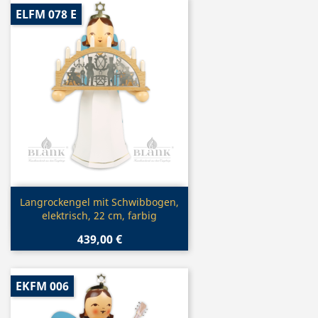
ELFM 078 E
Vorschau

Langrockengel mit Schwibbogen,
elektrisch, 22 cm, farbig
439,00 €
EKFM 006