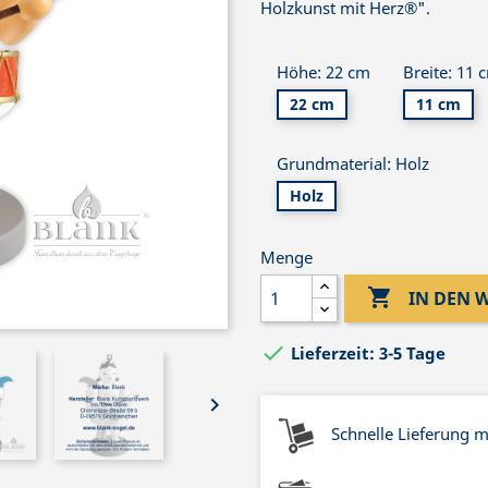
Holzkunst mit Herz®".
Höhe: 22 cm
Breite: 11 
22 cm
11 cm
Grundmaterial: Holz
Holz
Menge

IN DEN

Lieferzeit: 3-5 Tage

Schnelle Lieferung 