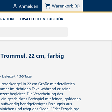
shopping_cart


Warenkorb
(0)
Anmelden
ORATION
ERSATZTEILE & ZUBEHÖR
 Trommel, 22 cm, farbig
Lieferzeit:* 3-5 Tage
rzrockengel in 22 cm Größe mit detailreich
mmer im richtigen Takt, während er seine
ert begleitet. Die Verarbeitung des
ein geschicktes Farbspiel mit feinen, goldenen
in aufwendig handgefertigtes Erzeugnis aus
inichen und trägt das Siegel "Echt Erzgebirge.