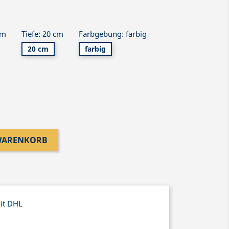
cm
Tiefe: 20 cm
Farbgebung: farbig
20 cm
farbig
 WARENKORB
mit DHL