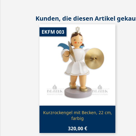
Kunden, die diesen Artikel gekauf
EKFM 003
Vorschau

Kurzrockengel mit Becken, 22 cm,
farbig
320,00 €