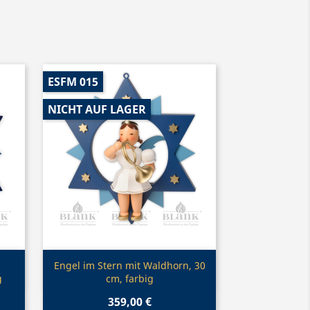
ESFM 015
NICHT AUF LAGER
Vorschau

Engel im Stern mit Waldhorn, 30
g
cm, farbig
359,00 €