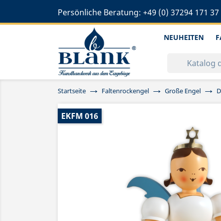
Persönliche Beratung:
+49 (0) 37294 171 37
NEUHEITEN
F
Startseite
Faltenrockengel
Große Engel
D
EKFM 016