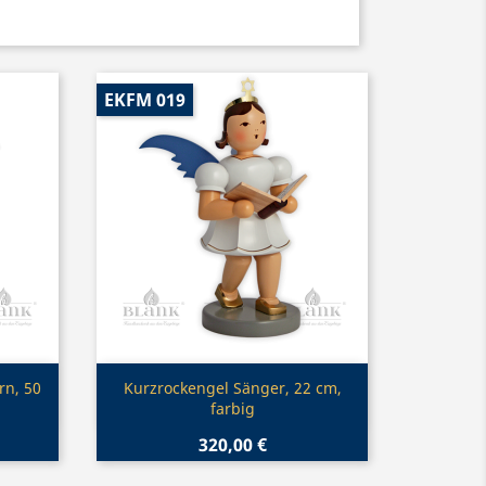
EKFM 019
Vorschau

rn, 50
Kurzrockengel Sänger, 22 cm,
farbig
320,00 €