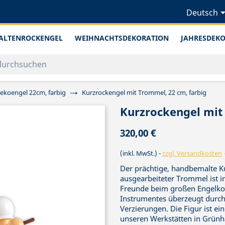
Deutsch
ALTENROCKENGEL
WEIHNACHTSDEKORATION
JAHRESDEK
ekoengel 22cm, farbig
Kurzrockengel mit Trommel, 22 cm, farbig
Kurzrockengel mit
320,00 €
(inkl. MwSt.)
zzgl. Versandkosten
Der prächtige, handbemalte Ku
ausgearbeiteter Trommel ist i
Freunde beim großen Engelkonz
Instrumentes überzeugt durch 
Verzierungen. Die Figur ist e
unseren Werkstätten in Grünha