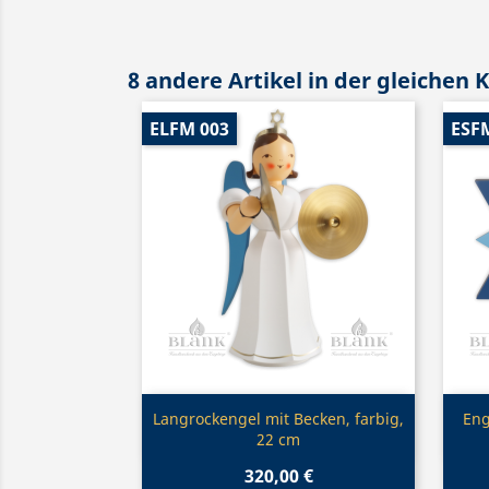
8 andere Artikel in der gleichen 
ELFM 003
ESF
Vorschau

Langrockengel mit Becken, farbig,
Eng
22 cm
320,00 €