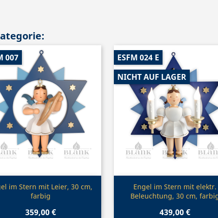
Kategorie:
M 007
ESFM 024 E
NICHT AUF LAGER
Vorschau
Vorschau


el im Stern mit Leier, 30 cm,
Engel im Stern mit elektr.
farbig
Beleuchtung, 30 cm, farbi
359,00 €
439,00 €