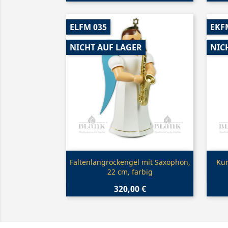
ELFM 035
EKF
NICHT AUF LAGER
NIC
Vorschau

Faltenlangrockengel mit Saxophon,
Kur
22 cm, farbig
320,00 €