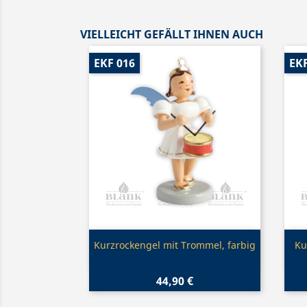
VIELLEICHT GEFÄLLT IHNEN AUCH
EKF 016
EKF
Vorschau

Kurzrockengel mit Trommel, farbig
Ku
44,90 €