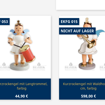
 053
EKFG 015
NICHT AUF LAGER
Vorschau
Vorschau


rzrockengel mit Langtrommel,
Kurzrockengel mit Waldho
farbig
cm, farbig
44,90 €
598,00 €