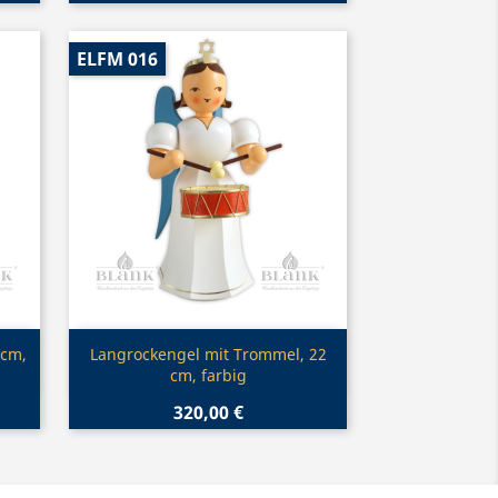
ELFM 016
Vorschau

 cm,
Langrockengel mit Trommel, 22
cm, farbig
320,00 €