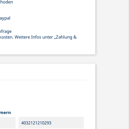
thoden
aypal
nfrage
kosten. Weitere Infos unter „Zahlung &
mmern
4032121210293