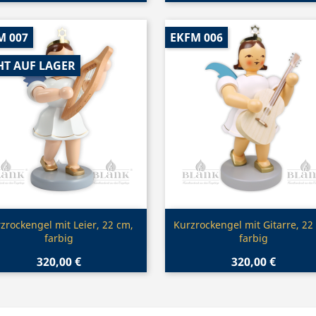
M 007
EKFM 006
HT AUF LAGER
Vorschau
Vorschau


zrockengel mit Leier, 22 cm,
Kurzrockengel mit Gitarre, 22
farbig
farbig
320,00 €
320,00 €