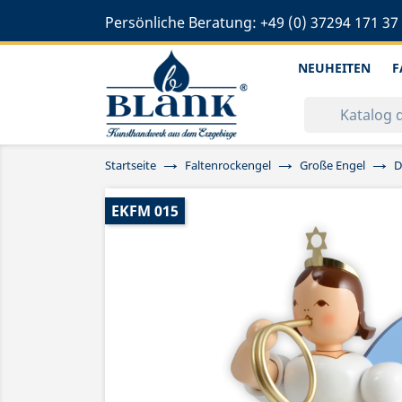
Persönliche Beratung:
+49 (0) 37294 171 37
NEUHEITEN
F
Startseite
Faltenrockengel
Große Engel
D
EKFM 015