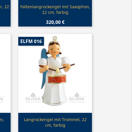
Vorschau

r, 22
Faltenlangrockengel mit Saxophon,
22 cm, farbig
320,00 €
ELFM 016
Vorschau

m,
Langrockengel mit Trommel, 22
cm, farbig