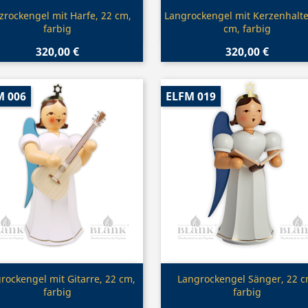
Vorschau
Vorschau


zrockengel mit Harfe, 22 cm,
Langrockengel mit Kerzenhalte
farbig
cm, farbig
320,00 €
320,00 €
M 006
ELFM 019
Vorschau
Vorschau


rockengel mit Gitarre, 22 cm,
Langrockengel Sänger, 22 c
farbig
farbig