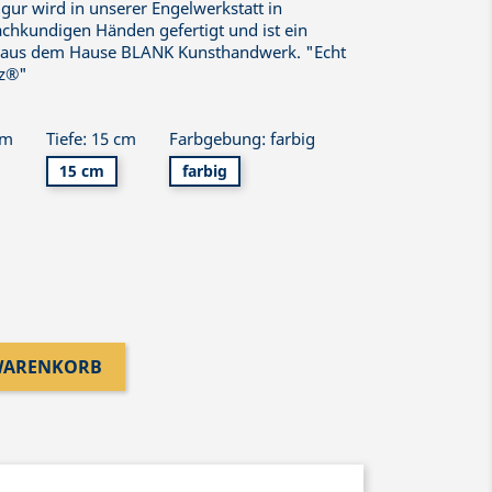
gur wird in unserer Engelwerkstatt in
achkundigen Händen gefertigt und ist ein
ukt aus dem Hause BLANK Kunsthandwerk. "Echt
rz®"
cm
Tiefe: 15 cm
Farbgebung: farbig
15 cm
farbig
 WARENKORB