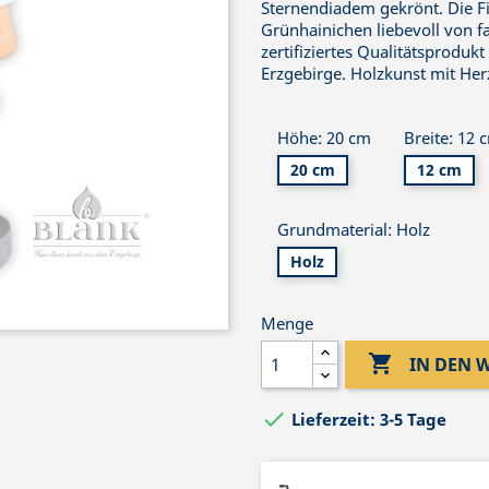
Sternendiadem gekrönt. Die Fi
Grünhainichen liebevoll von f
zertifiziertes Qualitätsprod
Erzgebirge. Holzkunst mit He
Höhe: 20 cm
Breite: 12 
20 cm
12 cm
Grundmaterial: Holz
Holz
Menge

IN DEN

Lieferzeit: 3-5 Tage