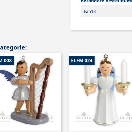
Besondere Bestellnu
Ean13
Kategorie:
M 008
ELFM 024