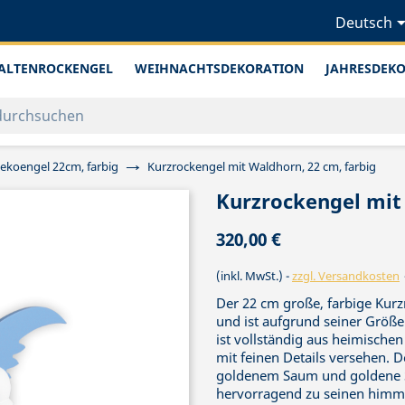
Deutsch
ALTENROCKENGEL
WEIHNACHTSDEKORATION
JAHRESDEK
ekoengel 22cm, farbig
Kurzrockengel mit Waldhorn, 22 cm, farbig
Kurzrockengel mit 
320,00 €
(inkl. MwSt.)
zzgl. Versandkosten
Der 22 cm große, farbige Kur
und ist aufgrund seiner Größe
ist vollständig aus heimischen
mit feinen Details versehen. D
goldenem Saum und goldene S
hervorragend zu seinen himm