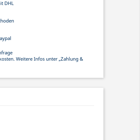
mit DHL
thoden
aypal
nfrage
kosten. Weitere Infos unter „Zahlung &