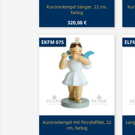
Vorschau

Kurzrockengel Sänger, 22 cm,
Kur
farbig
320,00 €
EKFM 075
ELF
Vorschau

Kurzrockengel mit Piccoloflöte, 22
Lang
cm, farbig