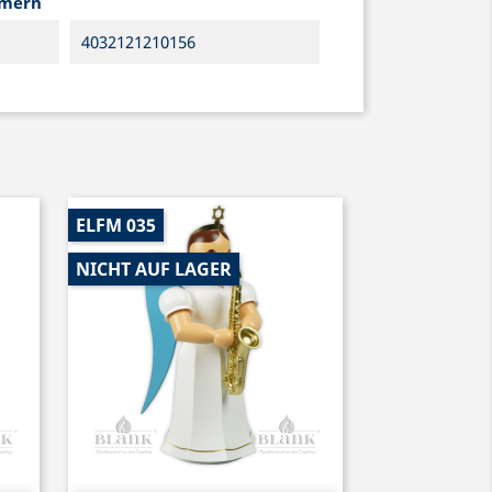
mmern
4032121210156
ELFM 035
NICHT AUF LAGER