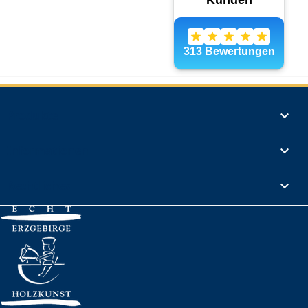
Produkte

Informationen

Rechtliches
