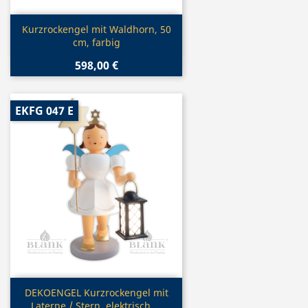
Vorschau

Kurzrockengel mit Waldhorn, 50
cm, farbig
598,00 €
EKFG 047 E
Vorschau

DEKOENGEL Kurzrockengel mit
Laterne / Stern, elektrisch,...