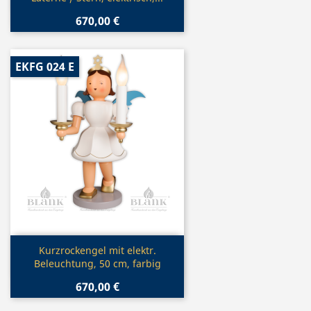
670,00 €
EKFG 024 E
Vorschau

Kurzrockengel mit elektr.
Beleuchtung, 50 cm, farbig
670,00 €