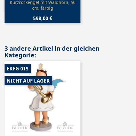
Vorschau

Kurzrockengel mit Waldhorn, 50
cm, farbig
598,00 €
3 andere Artikel in der gleichen
Kategorie:
EKFG 015
NICHT AUF LAGER