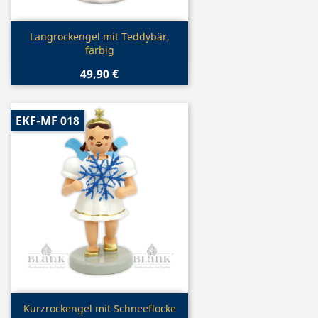
Vorschau

Langrockengel mit Teddybär,
farbig
49,90 €
EKF-MF 018
Vorschau

Kurzrockengel mit Schneeflocke