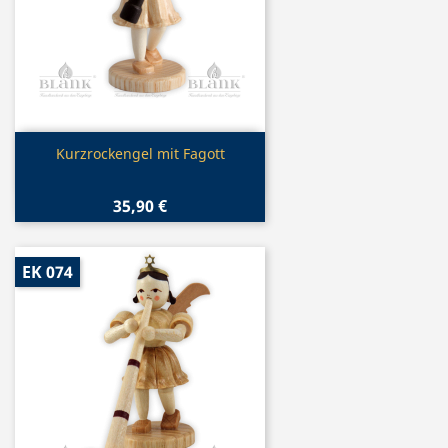
Vorschau

Kurzrockengel mit Fagott
35,90 €
EK 074