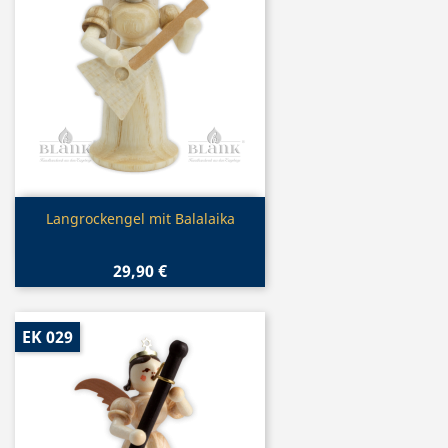
Vorschau

Langrockengel mit Balalaika
29,90 €
EK 029