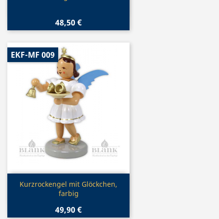
48,50 €
EKF-MF 009
Vorschau

Kurzrockengel mit Glöckchen,
farbig
49,90 €