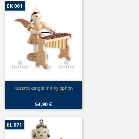
EK 061
Vorschau

Kurzrockengel mit Xylophon
54,90 €
EL 071