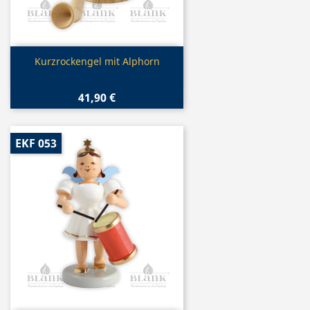
Vorschau

Kurzrockengel mit Alphorn
41,90 €
EKF 053