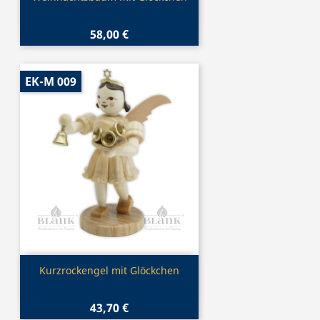
58,00 €
EK-M 009
Vorschau

Kurzrockengel mit Glöckchen
43,70 €