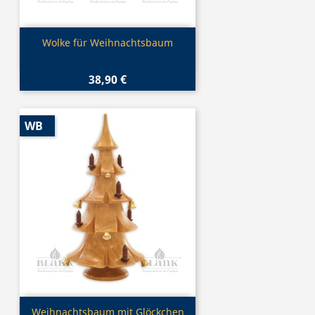
Vorschau

Wolke für Weihnachtsbaum
38,90 €
WB
Vorschau

Weihnachtsbaum mit Glöckchen