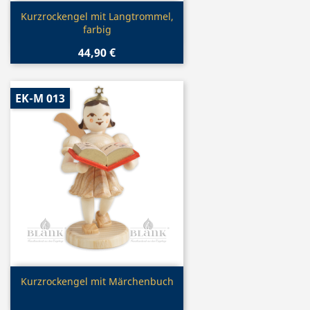
Vorschau

Kurzrockengel mit Langtrommel,
farbig
44,90 €
EK-M 013
Vorschau

Kurzrockengel mit Märchenbuch