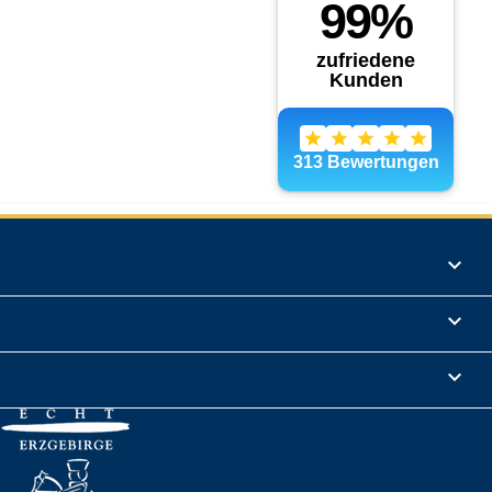
Produkte

Informationen

Rechtliches
