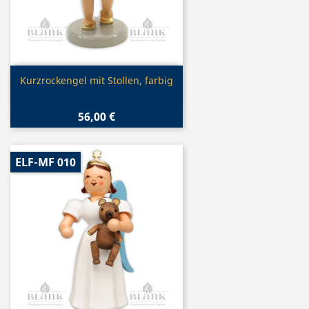
Vorschau

Kurzrockengel mit Stollen, farbig
56,00 €
ELF-MF 010