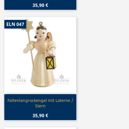
35,90 €
ELN 047
Vorschau

Faltenlangrockengel mit Laterne /
Stern
35,90 €