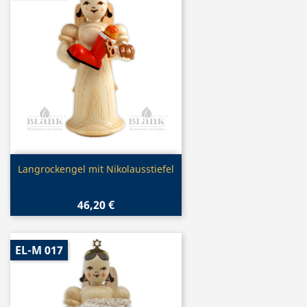
Vorschau

Langrockengel mit Nikolausstiefel
46,20 €
EL-M 017