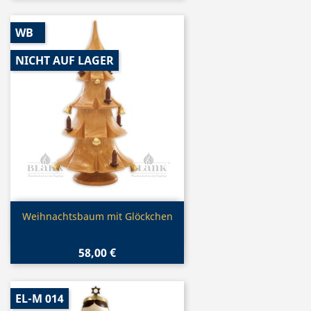
WB
NICHT AUF LAGER
Vorschau

Weihnachtsbaum mit Glöckchen
58,00 €
EL-M 014