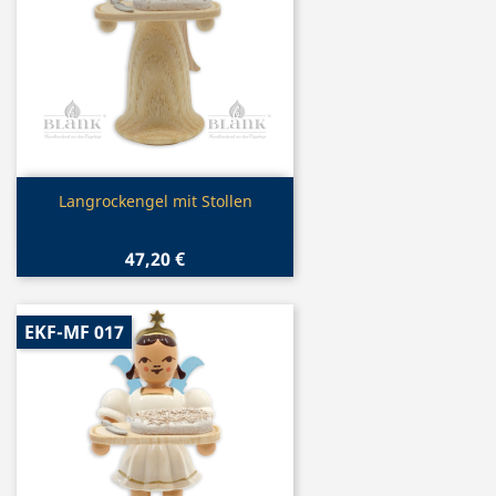
Vorschau

Langrockengel mit Stollen
47,20 €
EKF-MF 017