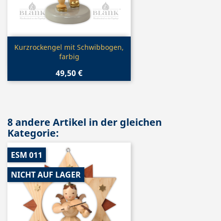
Vorschau

Kurzrockengel mit Schwibbogen,
farbig
49,50 €
8 andere Artikel in der gleichen
Kategorie:
ESM 011
NICHT AUF LAGER