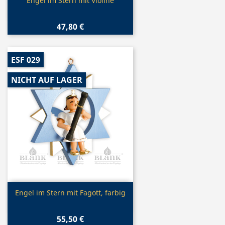
Vorschau

Engel im Stern mit Violine
47,80 €
ESF 029
NICHT AUF LAGER
Vorschau

Engel im Stern mit Fagott, farbig
55,50 €