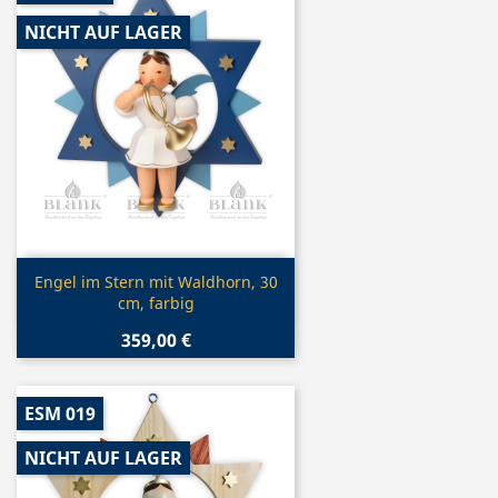
NICHT AUF LAGER
Vorschau

Engel im Stern mit Waldhorn, 30
cm, farbig
359,00 €
ESM 019
NICHT AUF LAGER