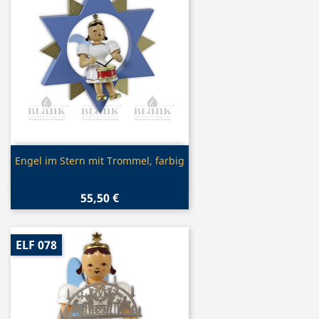
Vorschau

Engel im Stern mit Trommel, farbig
55,50 €
ELF 078