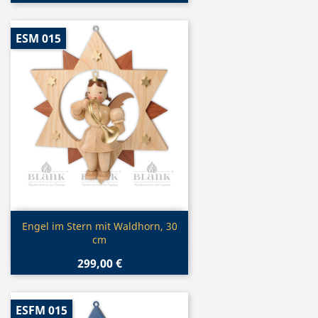
ESM 015
Vorschau

Engel im Stern mit Waldhorn, 30
cm
299,00 €
ESFM 015