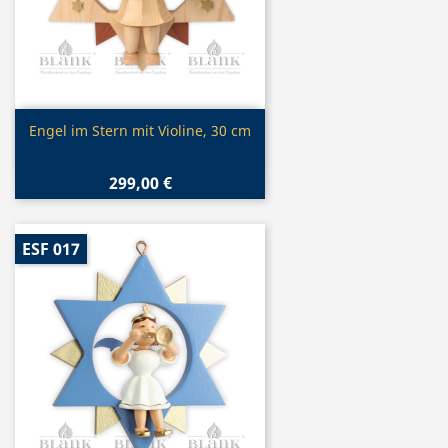
Vorschau

Engel im Stern mit Violine, 30 cm
299,00 €
ESF 017