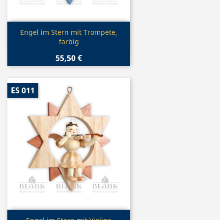
Vorschau

Engel im Stern mit Trompete,
farbig
55,50 €
ES 011