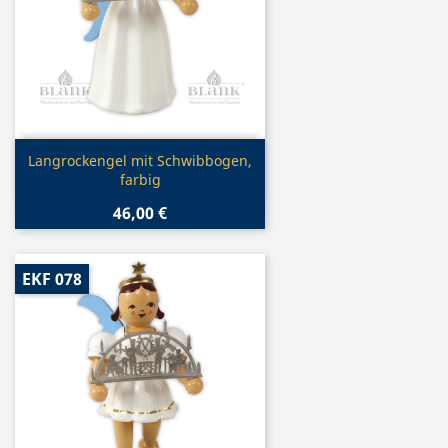
Vorschau

Langrockengel mit Schwibbogen,
farbig
46,00 €
EKF 078