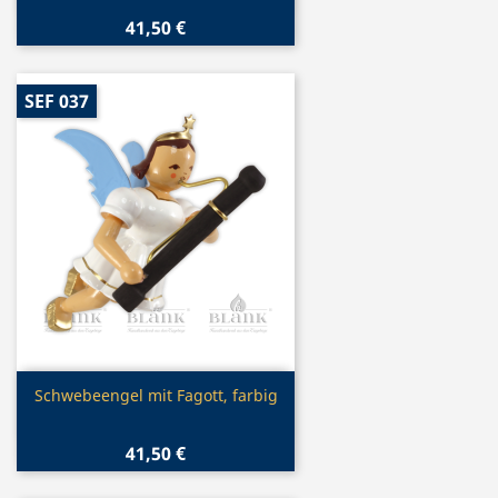
41,50 €
SEF 037
Vorschau

Schwebeengel mit Fagott, farbig
41,50 €