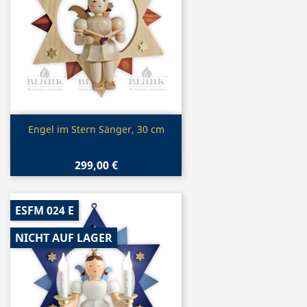
Vorschau

Engel im Stern Sänger, 30 cm
299,00 €
ESFM 024 E
NICHT AUF LAGER