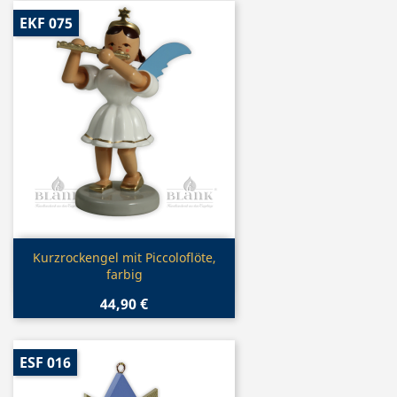
EKF 075
Vorschau

Kurzrockengel mit Piccoloflöte,
farbig
44,90 €
ESF 016