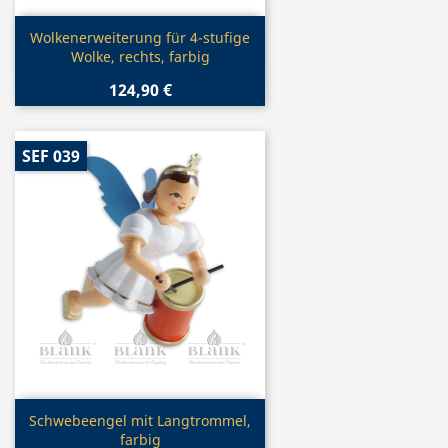
Vorschau

Wolkenerweiterung für 4-stufige
Wolke, rechts, farbig
124,90 €
SEF 039
Vorschau

Schwebeengel mit Langtrommel,
farbig