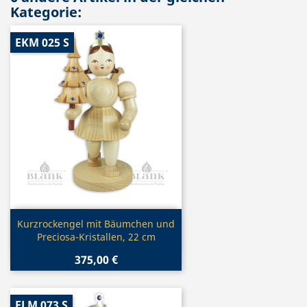
Kategorie:
EKM 025 S
Vorschau

Kurzrockengel mit Bäumchen und
Preciosa-Kristallen, 22 cm
375,00 €
ELM 073 S