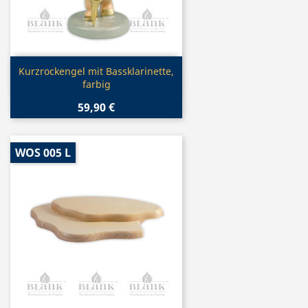
Vorschau

Kurzrockengel mit Bassklarinette,
farbig
59,90 €
WOS 005 L