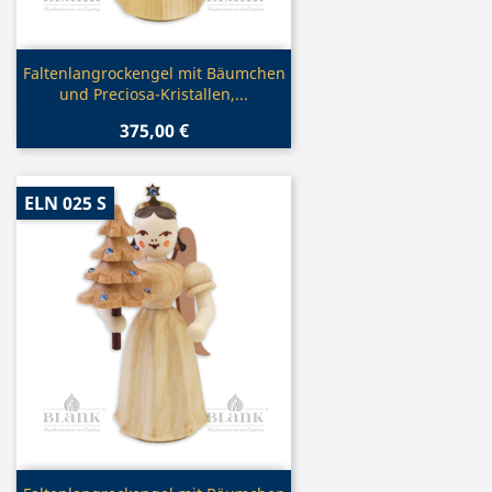
Vorschau

Faltenlangrockengel mit Bäumchen
und Preciosa-Kristallen,...
375,00 €
ELN 025 S