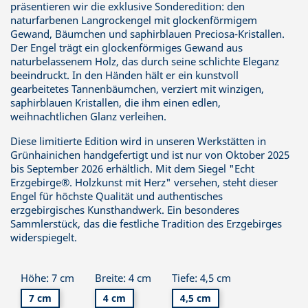
präsentieren wir die exklusive Sonderedition: den
naturfarbenen Langrockengel mit glockenförmigem
Gewand, Bäumchen und saphirblauen Preciosa-Kristallen.
Der Engel trägt ein glockenförmiges Gewand aus
naturbelassenem Holz, das durch seine schlichte Eleganz
beeindruckt. In den Händen hält er ein kunstvoll
gearbeitetes Tannenbäumchen, verziert mit winzigen,
saphirblauen Kristallen, die ihm einen edlen,
weihnachtlichen Glanz verleihen.
Diese limitierte Edition wird in unseren Werkstätten in
Grünhainichen handgefertigt und ist nur von Oktober 2025
bis September 2026 erhältlich. Mit dem Siegel "Echt
Erzgebirge®. Holzkunst mit Herz" versehen, steht dieser
Engel für höchste Qualität und authentisches
erzgebirgisches Kunsthandwerk. Ein besonderes
Sammlerstück, das die festliche Tradition des Erzgebirges
widerspiegelt.
Höhe: 7 cm
Breite: 4 cm
Tiefe: 4,5 cm
7 cm
4 cm
4,5 cm