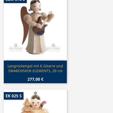
Vorschau

Langrockengel mit E-Gitarre und
SWAROVSKI® ELEMENTS, 20 cm
277,00 €
EK 025 S