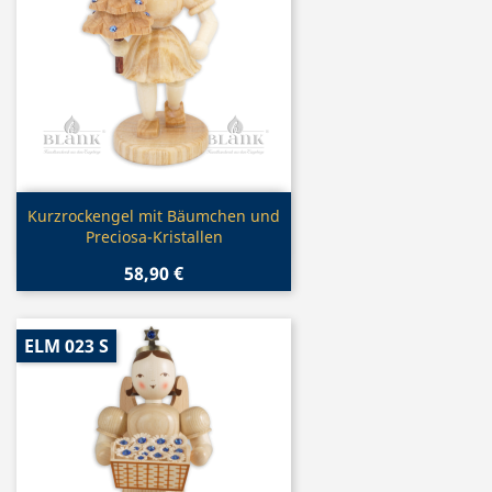
Vorschau

Kurzrockengel mit Bäumchen und
Preciosa-Kristallen
58,90 €
ELM 023 S