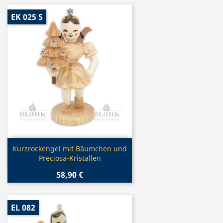
EK 025 S
Vorschau

Kurzrockengel mit Bäumchen und
Preciosa-Kristallen
58,90 €
EL 082