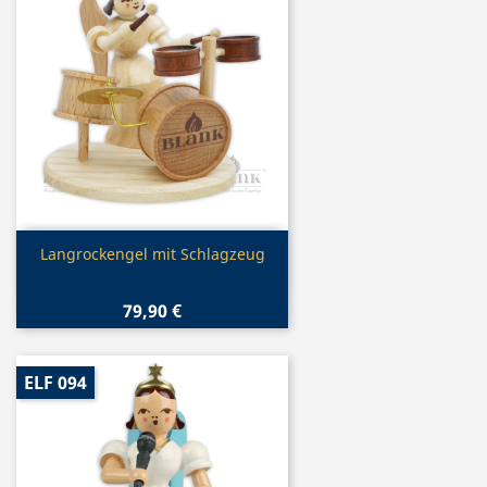
Vorschau

Langrockengel mit Schlagzeug
79,90 €
ELF 094