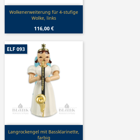
Vorschau

Wolkenerweiterung für 4-stufige
Wolke, links
116,00 €
ELF 093
Vorschau

Langrockengel mit Bassklarinette,
farbig