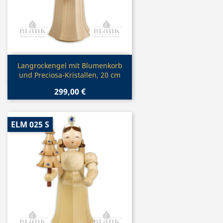
Vorschau

Langrockengel mit Blumenkorb
und Preciosa-Kristallen, 20 cm
299,00 €
ELM 025 S