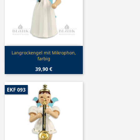
Vorschau

Langrockengel mit Mikrophon,
farbig
39,90 €
EKF 093