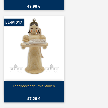
49,90 €
EL-M 017
Vorschau

Langrockengel mit Stollen
47,20 €