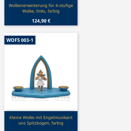
Vorschau

Wolkenerweiterung für 4-stufige
Wolke, links, farbig
124,90 €
WOFS 003-1
Vorschau

Kleine Wolke mit Engelmusikant
uns Spitzbogen, farbig