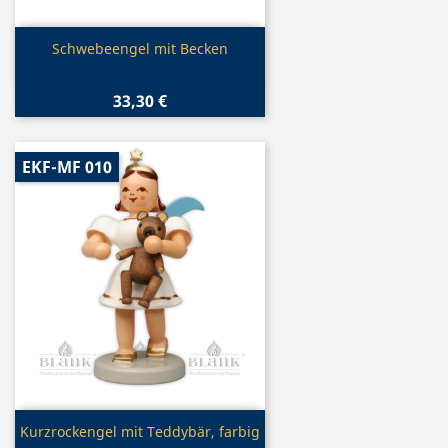
Vorschau

Schwebeengel mit Becken
33,30 €
EKF-MF 010
Vorschau

Kurzrockengel mit Teddybär, farbig