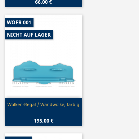
66,00 €
WOFR 001
NICHT AUF LAGER
Vorschau

Wolken-Regal / Wandwolke, farbig
195,00 €