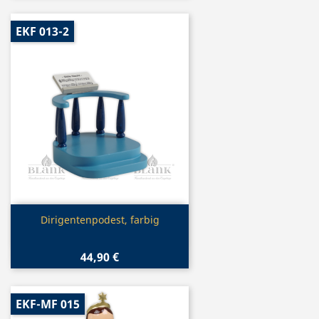
EKF 013-2
Vorschau

Dirigentenpodest, farbig
44,90 €
EKF-MF 015