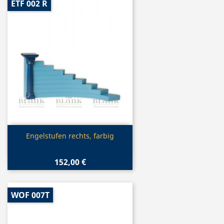
ETF 002 R
Vorschau

Engelstufen rechts, farbig
152,00 €
WOF 007T