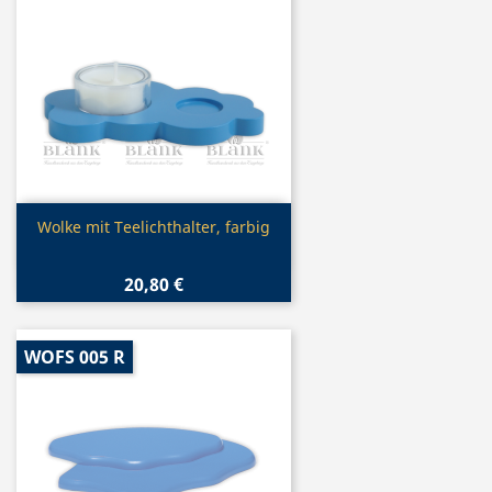
Vorschau

Wolke mit Teelichthalter, farbig
20,80 €
WOFS 005 R