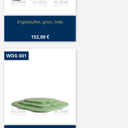
Vorschau

Engelstufen, grün, links
152,00 €
WOG 001