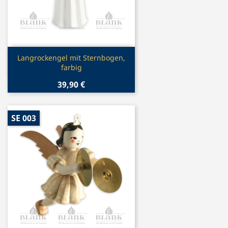
Vorschau

Langrockengel mit Sternbogen,
farbig
39,90 €
SE 003