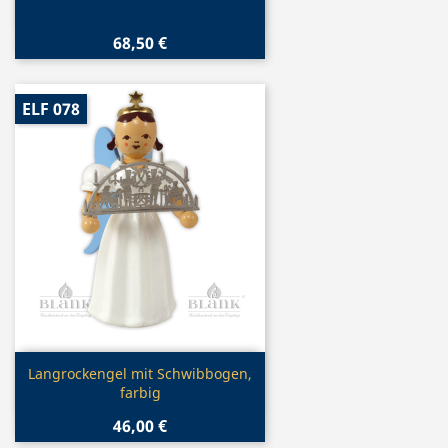
68,50 €
ELF 078
Vorschau

Langrockengel mit Schwibbogen,
farbig
46,00 €