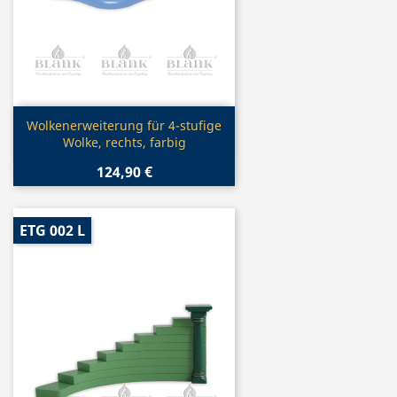
Vorschau

Wolkenerweiterung für 4-stufige
Wolke, rechts, farbig
124,90 €
ETG 002 L