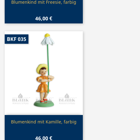
Vorschau

Blumenkind mit Freesie, farbig
46,00 €
BKF 035
Vorschau

Blumenkind mit Kamille, farbig
46,00 €