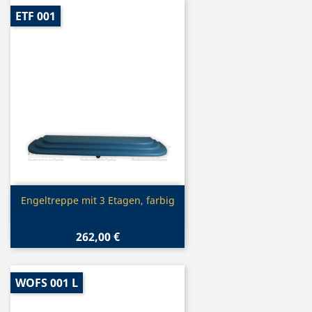
ETF 001
Vorschau

Engeltreppe mit 3 Etagen, farbig
262,00 €
WOFS 001 L