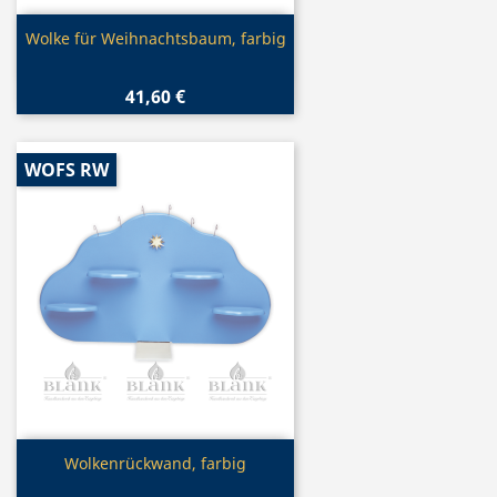
Vorschau

Wolke für Weihnachtsbaum, farbig
41,60 €
WOFS RW
Vorschau

Wolkenrückwand, farbig