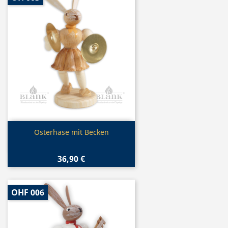
Vorschau

Osterhase mit Becken
36,90 €
OHF 006