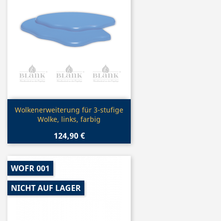
Vorschau

Wolkenerweiterung für 3-stufige
Wolke, links, farbig
124,90 €
WOFR 001
NICHT AUF LAGER