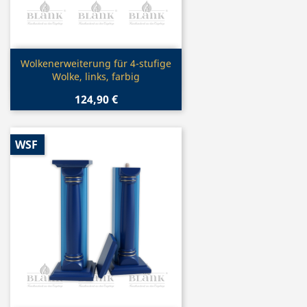
Vorschau

Wolkenerweiterung für 4-stufige
Wolke, links, farbig
124,90 €
WSF