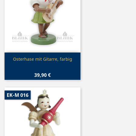
Vorschau

Osterhase mit Gitarre, farbig
39,90 €
EK-M 016