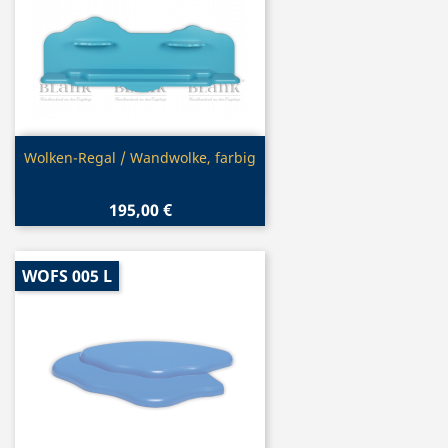
Vorschau

Wolken-Regal / Wandwolke, farbig
195,00 €
WOFS 005 L