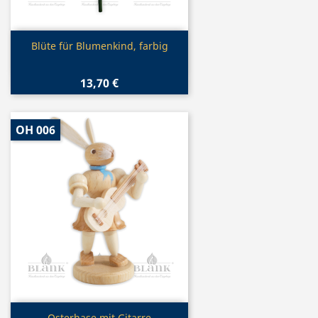
Vorschau

Blüte für Blumenkind, farbig
13,70 €
OH 006
Vorschau
Osterhase mit Gitarre