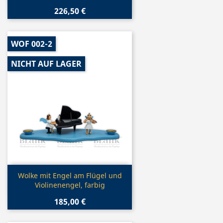
226,50 €
WOF 002-2
NICHT AUF LAGER
Vorschau

Wolke mit Engel am Flügel und
Violinenengel, farbig
185,00 €