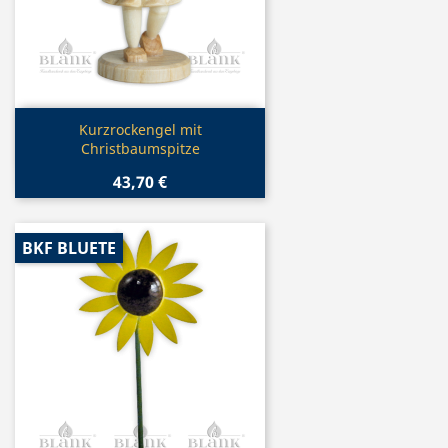
Vorschau

Kurzrockengel mit
Christbaumspitze
43,70 €
BKF BLUETE