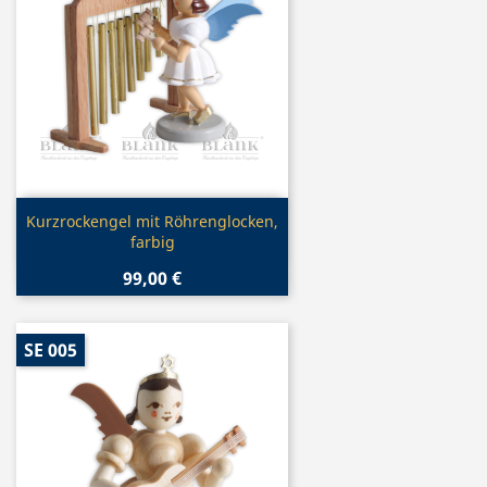
Vorschau

Kurzrockengel mit Röhrenglocken,
farbig
99,00 €
SE 005