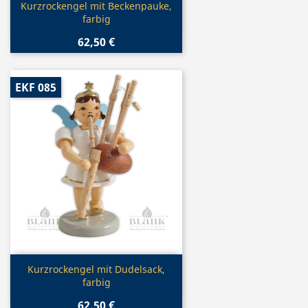
Vorschau

Kurzrockengel mit Beckenpauke,
farbig
62,50 €
EKF 085
Vorschau

Kurzrockengel mit Dudelsack,
farbig
62,50 €