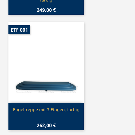
249,00 €
ETF 001
Vorschau

Engeltreppe mit 3 Etagen, farbig
262,00 €