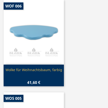
WOF 006
Vorschau

Wolke für Weihnachtsbaum, farbig
41,60 €
WOS 005