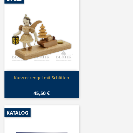
Vorschau

Kurzrockengel mit Schlitten
45,50 €
KATALOG