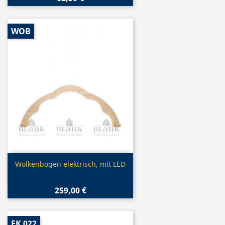
WOB
Vorschau

Wolkenbogen elektrisch, mit LED
259,00 €
EK 022