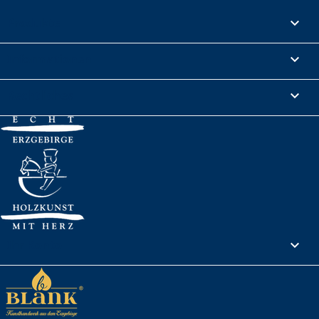
Produkte

Informationen

Rechtliches

Ihr Konto
