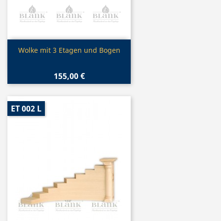
Vorschau

Wolke mit 3 Etagen und Bogen
155,00 €
ET 002 L