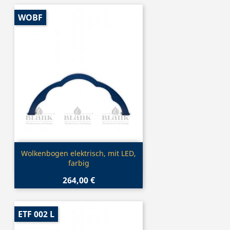
WOBF
Vorschau

Wolkenbogen elektrisch, mit LED,
farbig
264,00 €
ETF 002 L