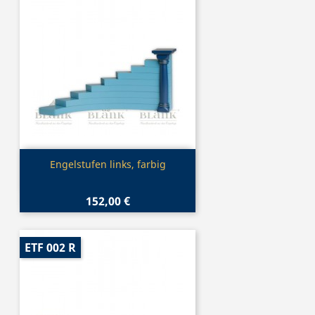
Vorschau

Engelstufen links, farbig
152,00 €
ETF 002 R