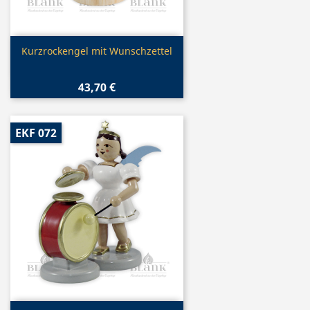
Vorschau

Kurzrockengel mit Wunschzettel
43,70 €
EKF 072