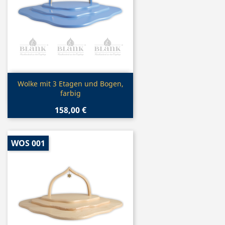
Vorschau

Wolke mit 3 Etagen und Bogen,
farbig
158,00 €
WOS 001