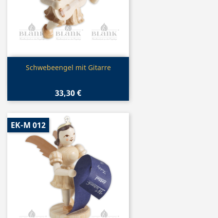
Vorschau

Schwebeengel mit Gitarre
33,30 €
EK-M 012