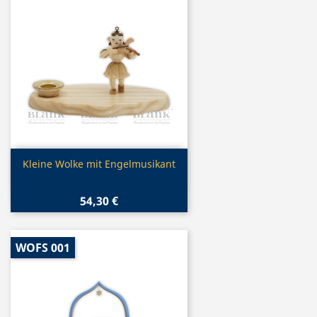
Vorschau

Kleine Wolke mit Engelmusikant
54,30 €
WOFS 001