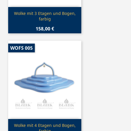
Vorschau

Wolke mit 3 Etagen und Bogen,
farbig
158,00 €
WOFS 005
Vorschau

Wolke mit 4 Etagen und Bogen,
farbig