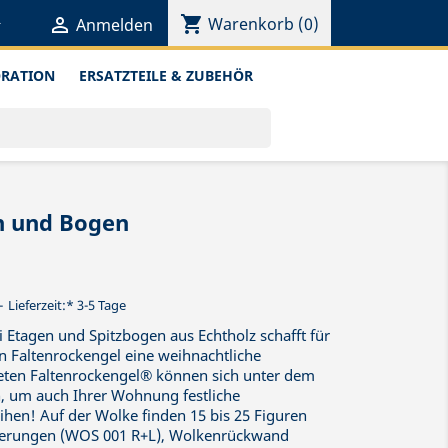
shopping_cart


Warenkorb
(0)
Anmelden
ORATION
ERSATZTEILE & ZUBEHÖR
n und Bogen
Lieferzeit:* 3-5 Tage
 Etagen und Spitzbogen aus Echtholz schafft für
n Faltenrockengel eine weihnachtliche
ten Faltenrockengel® können sich unter dem
, um auch Ihrer Wohnung festliche
hen! Auf der Wolke finden 15 bis 25 Figuren
eiterungen (WOS 001 R+L), Wolkenrückwand