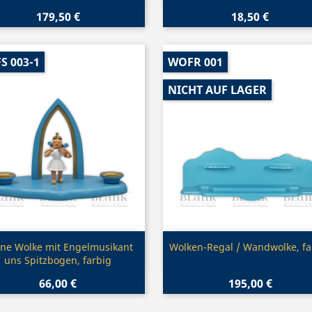
179,50 €
18,50 €
S 003-1
WOFR 001
NICHT AUF LAGER
Vorschau
Vorschau


ine Wolke mit Engelmusikant
Wolken-Regal / Wandwolke, fa
uns Spitzbogen, farbig
66,00 €
195,00 €