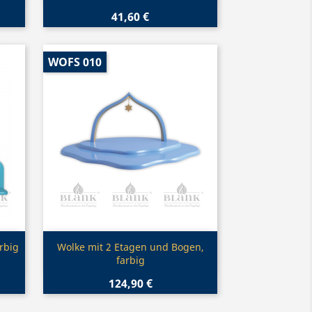
41,60 €
WOFS 010
Vorschau

rbig
Wolke mit 2 Etagen und Bogen,
farbig
124,90 €