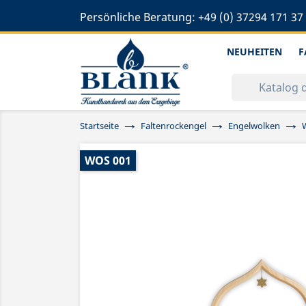
Persönliche Beratung:
+49 (0) 37294 171 37
NEUHEITEN
F
Startseite
Faltenrockengel
Engelwolken
WOS 001