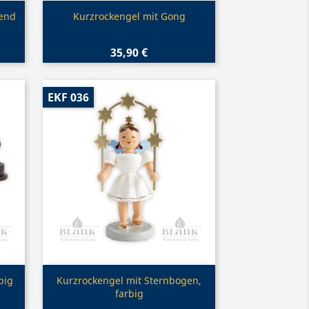
Vorschau

iend
Kurzrockengel mit Gong
35,90 €
EKF 036
Vorschau

big
Kurzrockengel mit Sternbogen,
farbig