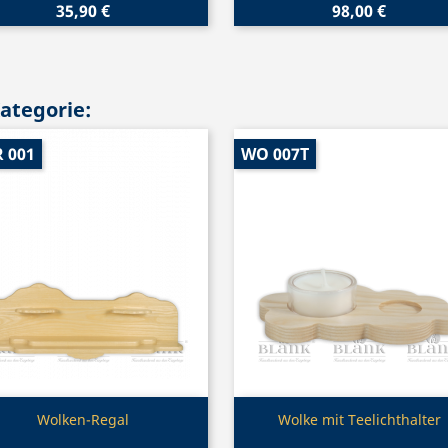
35,90 €
98,00 €
Kategorie:
 001
WO 007T
Vorschau
Vorschau


Wolken-Regal
Wolke mit Teelichthalter