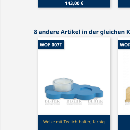
143,00 €
8 andere Artikel in der gleichen 
WOF 007T
WOR
Vorschau

Wolke mit Teelichthalter, farbig