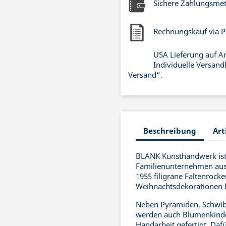
Sichere Zahlungsme
Rechnungskauf via P
USA Lieferung auf A
Individuelle Versand
Versand“.
Beschreibung
Art
BLANK Kunsthandwerk ist 
Familienunternehmen aus 
1955 filigrane Faltenrock
Weihnachtsdekorationen he
Neben Pyramiden, Schwib
werden auch Blumenkinde
Handarbeit gefertigt. Daf