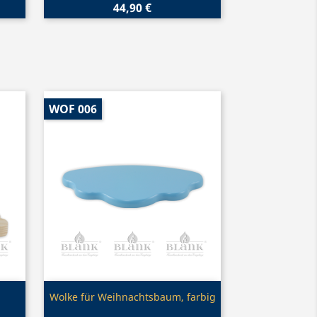
44,90 €
WOF 006
Vorschau

Wolke für Weihnachtsbaum, farbig