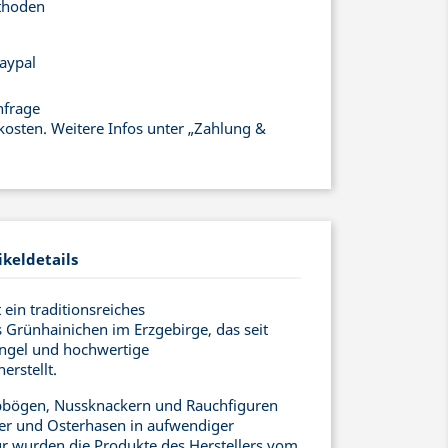
thoden
aypal
nfrage
kosten. Weitere Infos unter „Zahlung &
ikeldetails
ein traditionsreiches
Grünhainichen im Erzgebirge, das seit
engel und hochwertige
rstellt.
bögen, Nussknackern und Rauchfiguren
r und Osterhasen in aufwendiger
ür wurden die Produkte des Herstellers vom