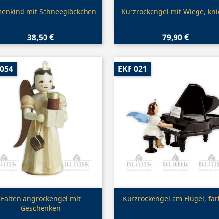
Vorschau
Vorschau


enkind mit Schneeglöckchen
Kurzrockengel mit Wiege, kn
38,50 €
79,90 €
 054
EKF 021
Vorschau
Vorschau


Faltenlangrockengel mit
Kurzrockengel am Flügel, far
Geschenken