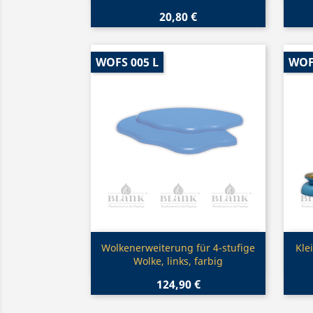
20,80 €
WOFS 005 L
WOF
Vorschau

Wolkenerweiterung für 4-stufige
Kle
Wolke, links, farbig
124,90 €