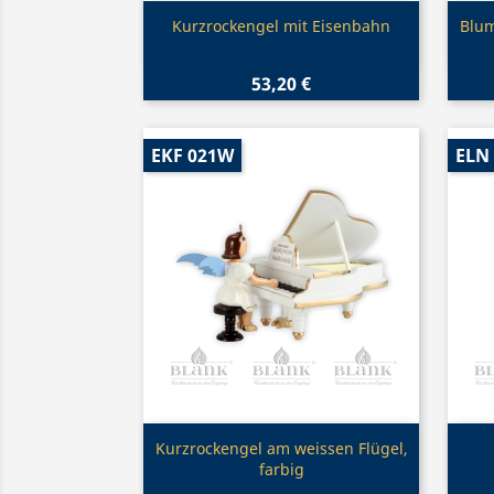
Vorschau

Kurzrockengel mit Eisenbahn
Blum
53,20 €
EKF 021W
ELN
Vorschau

Kurzrockengel am weissen Flügel,
farbig