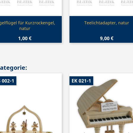
Vorschau
Vorschau


gelflügel für Kurzrockengel,
Teelichtadapter, natur
natur
1,00 €
9,00 €
Kategorie:
 002-1
EK 021-1