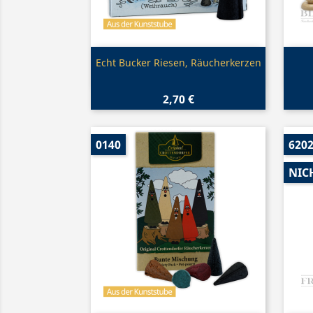
Vorschau

Echt Bucker Riesen, Räucherkerzen
2,70 €
0140
620
NIC