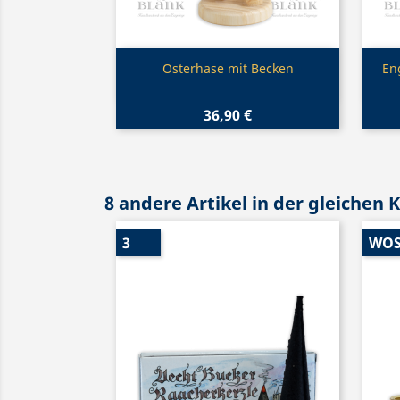
Vorschau

Osterhase mit Becken
En
36,90 €
8 andere Artikel in der gleichen 
3
WOS