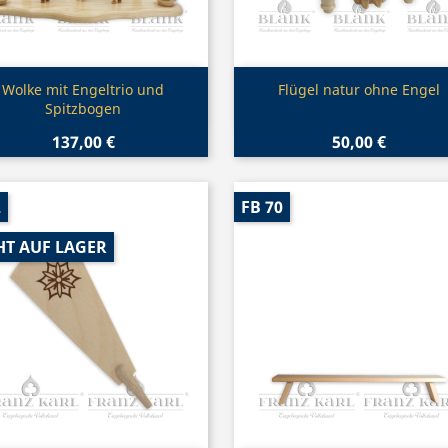
Vorschau
Vorschau


Wolke mit Engeltrio und
Flügel natur ohne Engel
Spitzbogen
137,00 €
50,00 €
2
FB 70
HT AUF LAGER