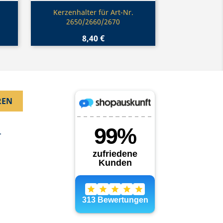
Vorschau

Kerzenhalter für Art-Nr.
2650/2660/2670
8,40 €
.