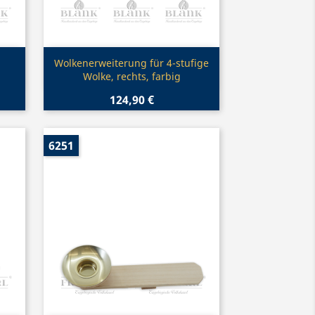
Vorschau

Wolkenerweiterung für 4-stufige
Wolke, rechts, farbig
124,90 €
6251