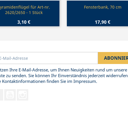
Vorschau
Vorschau


yramidenflügel für Art-nr.
Fensterbank, 70 cm
2620/2650 - 1 Stück
3,10 €
17,90 €
tzen Ihre E-Mail-Adresse, um Ihnen Neuigkeiten rund um unsere
te zu senden. Sie können Ihr Einverständnis jederzeit widerrufen
 Kontaktinformationen finden Sie im Impressum.
Facebook
YouTube
Instagram