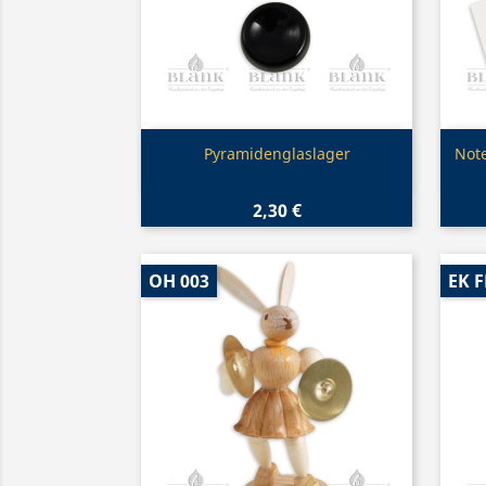
Vorschau

Pyramidenglaslager
Note
2,30 €
OH 003
EK 