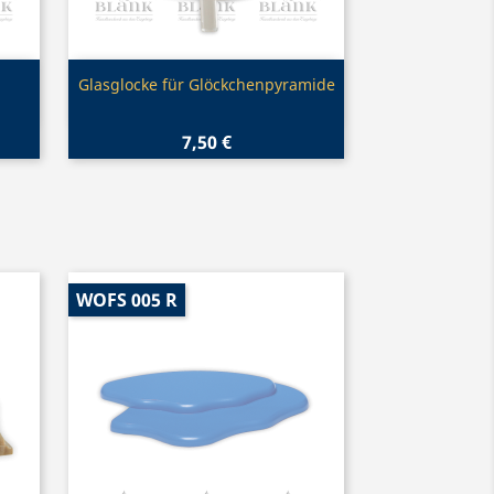
Vorschau

Glasglocke für Glöckchenpyramide
7,50 €
WOFS 005 R