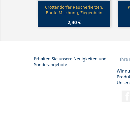
Vorschau

Crottendorfer Räucherkerzen,
P
Bunte Mischung, Ziegenbein
2,40 €
Erhalten Sie unsere Neuigkeiten und
Sonderangebote
Wir nu
Produk
Unsere