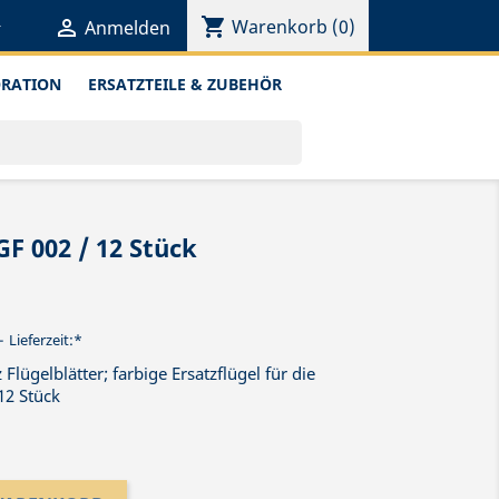
shopping_cart


Warenkorb
(0)
Anmelden
ORATION
ERSATZTEILE & ZUBEHÖR
GF 002 / 12 Stück
Lieferzeit:*
 Flügelblätter; farbige Ersatzflügel für die
12 Stück