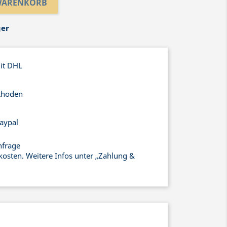
 WARENKORB
ger
mit DHL
thoden
aypal
nfrage
kosten. Weitere Infos unter „Zahlung &