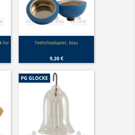
Vorschau

k für
Teelichtadapter, blau
9,20 €
PG GLOCKE