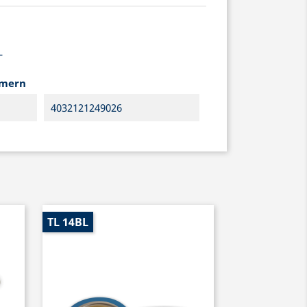
L
mmern
4032121249026
TL 14BL