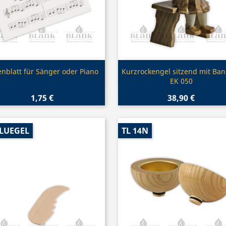
Vorschau
Vorschau


nblatt für Sänger oder Piano
Kurzrockengel sitzend mit Ban
EK 050
1,75 €
38,90 €
FLUEGEL
TL 14N