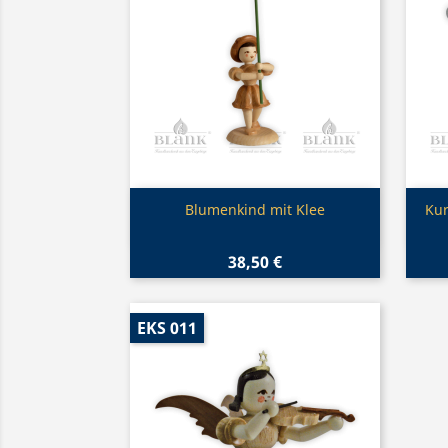
Vorschau

Blumenkind mit Klee
Kur
38,50 €
EKS 011