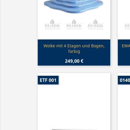
Vorschau

Wolke mit 4 Etagen und Bogen,
EWA
farbig
249,00 €
ETF 001
014