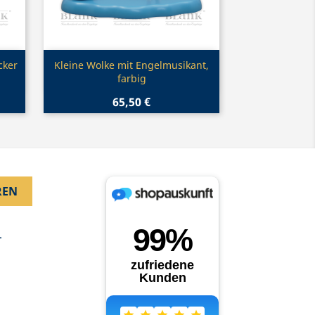
Vorschau

cker
Kleine Wolke mit Engelmusikant,
farbig
65,50 €
.