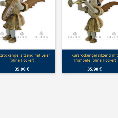
Vorschau
Vorschau


zrockengel sitzend mit Leier
Kurzrockengel sitzend mit
(ohne Hocker)
Trompete (ohne Hocker)
35,90 €
35,90 €