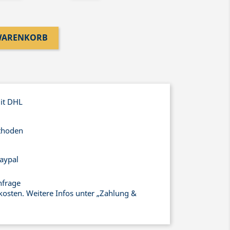
 WARENKORB
mit DHL
thoden
aypal
nfrage
kosten. Weitere Infos unter „Zahlung &