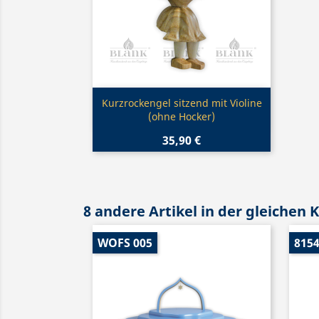
Vorschau

Kurzrockengel sitzend mit Violine
(ohne Hocker)
35,90 €
8 andere Artikel in der gleichen 
WOFS 005
815