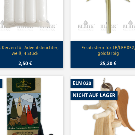
Vorschau
Vorschau


 Kerzen für Adventsleuchter,
Ersatzstern für LE/LEF 052
weiß, 4 Stück
goldfarbig
2,50 €
25,20 €
0
ELN 020
NICHT AUF LAGER