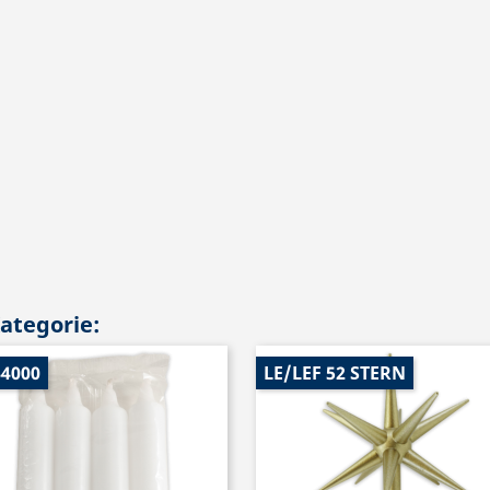
Kategorie:
44000
LE/LEF 52 STERN