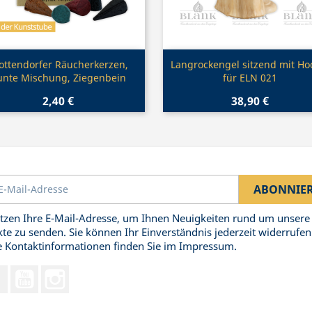
Vorschau
Vorschau


ottendorfer Räucherkerzen,
Langrockengel sitzend mit Ho
unte Mischung, Ziegenbein
für ELN 021
2,40 €
38,90 €
tzen Ihre E-Mail-Adresse, um Ihnen Neuigkeiten rund um unsere
te zu senden. Sie können Ihr Einverständnis jederzeit widerrufen
 Kontaktinformationen finden Sie im Impressum.
Facebook
YouTube
Instagram