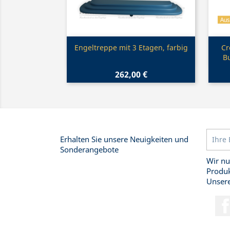
Vorschau

Engeltreppe mit 3 Etagen, farbig
Cr
B
262,00 €
Erhalten Sie unsere Neuigkeiten und
Sonderangebote
Wir nu
Produk
Unsere