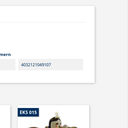
mmern
4032121049107
EKS 015