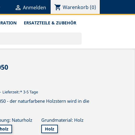
shopping_cart


Warenkorb
(0)
Anmelden
ORATION
ERSATZTEILE & ZUBEHÖR
050
Lieferzeit:* 3-5 Tage
050 - der naturfarbene Holzstern wird in die
bung: Naturholz
Grundmaterial: Holz
holz
Holz