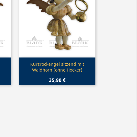
Vorschau

Kurzrockengel sitzend mit
Waldhorn (ohne Hocker)
35,90 €