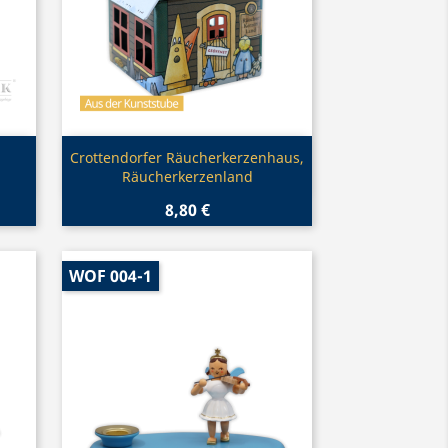
Vorschau

,
Crottendorfer Räucherkerzenhaus,
Räucherkerzenland
8,80 €
WOF 004-1