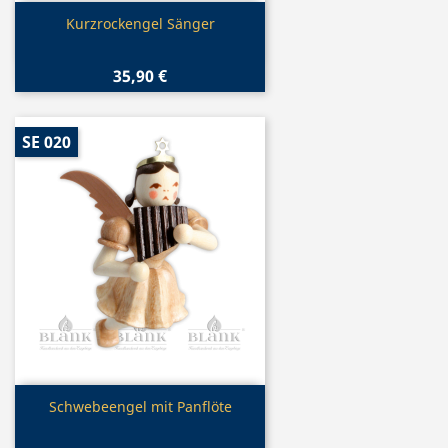
Vorschau

Kurzrockengel Sänger
35,90 €
SE 020
Vorschau

Schwebeengel mit Panflöte