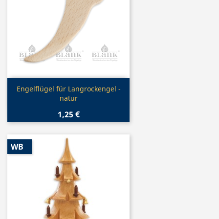
Vorschau

Engelflügel für Langrockengel -
natur
1,25 €
WB