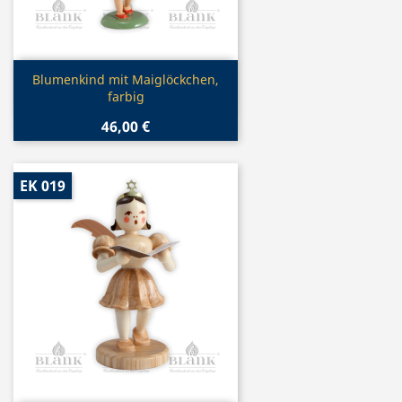
Vorschau

Blumenkind mit Maiglöckchen,
farbig
46,00 €
EK 019