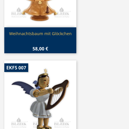
Vorschau

Weihnachtsbaum mit Glöckchen
58,00 €
EKFS 007