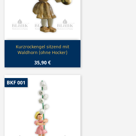
Vorschau

Kurzrockengel sitzend mit
Waldhorn (ohne Hocker)
35,90 €
BKF 001