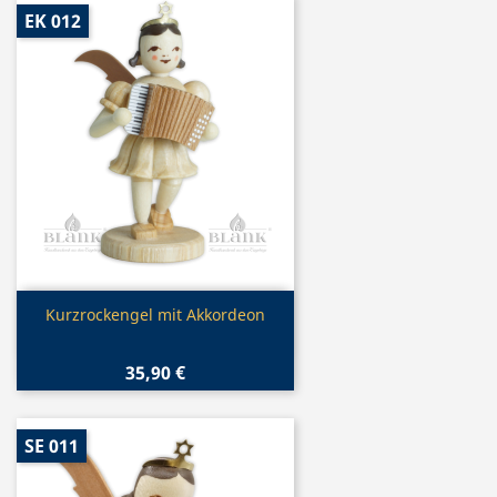
EK 012
Vorschau

Kurzrockengel mit Akkordeon
35,90 €
SE 011