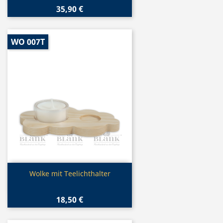
35,90 €
WO 007T
Vorschau

Wolke mit Teelichthalter
18,50 €