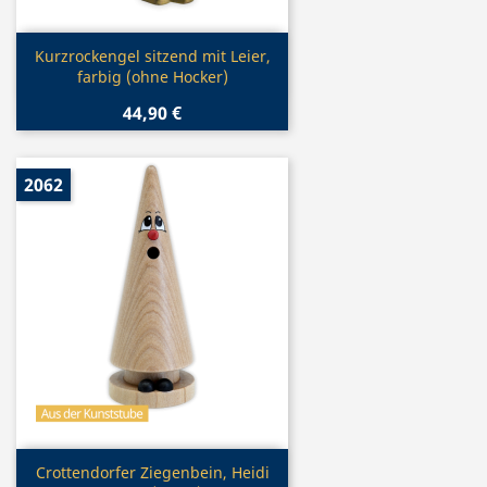
Vorschau

Kurzrockengel sitzend mit Leier,
farbig (ohne Hocker)
44,90 €
2062
Vorschau

Crottendorfer Ziegenbein, Heidi