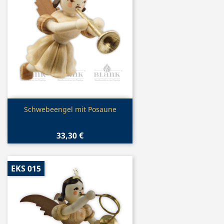
Vorschau

Schwebeengel mit Posaune
33,30 €
EKS 015