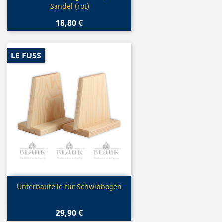
Sandel (rot)
18,80 €
LE FUSS
Vorschau

Unterbauteile für Schwibbogen
29,90 €