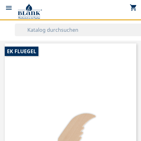
shopping_cart


EK FLUEGEL