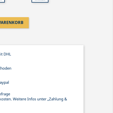
 WARENKORB
mit DHL
thoden
aypal
nfrage
kosten. Weitere Infos unter „Zahlung &