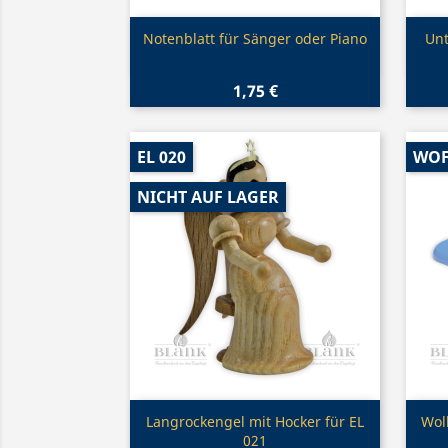
Vorschau

Notenblatt für Sänger oder Piano
Unt
1,75 €
EL 020
WOF
NICHT AUF LAGER
Vorschau

Langrockengel mit Hocker für EL
Wol
021