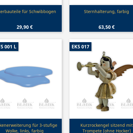
Vorschau
Vorschau


erbauteile für Schwibbogen
Sternhalterung, farbig
29,90 €
63,50 €
S 001 L
EKS 017
Vorschau
Vorschau


kenerweiterung für 3-stufige
Kurzrockengel sitzend mit
Wolke, links, farbig
Trompete (ohne Hocker)