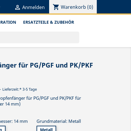
shopping_cart


Warenkorb
(0)
Anmelden
ORATION
ERSATZTEILE & ZUBEHÖR
fänger für PG/PGF und PK/PKF
Lieferzeit:* 3-5 Tage
 Tropfenfänger für PG/PGF und PK/PKF für
er 14 mm)
esser: 14 mm
Grundmaterial: Metall
m
Metall