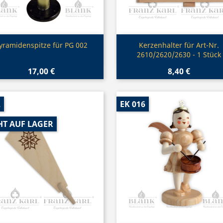
Vorschau
Vorschau


yramidenspitze für PG 002
Kerzenhalter für Art-Nr.
2610/2620/2630 - 1 Stück
17,00 €
8,40 €
2
EK 016
HT AUF LAGER