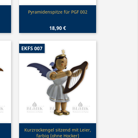
Vorschau

Pyramidenspitze für PGF 002
18,90 €
EKFS 007
Vorschau

Kurzrockengel sitzend mit Leier,
farbig (ohne Hocker)