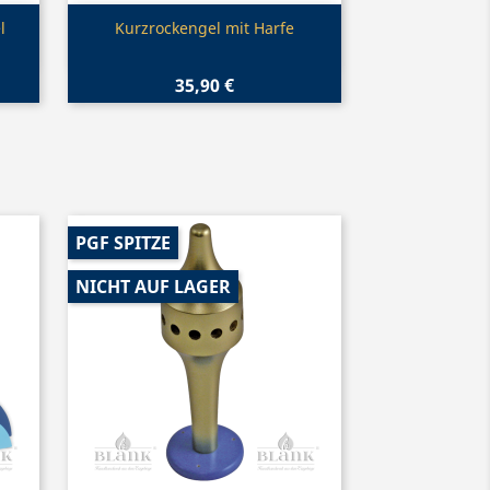
Vorschau

l
Kurzrockengel mit Harfe
35,90 €
PGF SPITZE
NICHT AUF LAGER