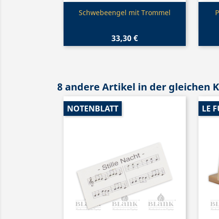
Vorschau

Schwebeengel mit Trommel
P
33,30 €
8 andere Artikel in der gleichen 
NOTENBLATT
LE F