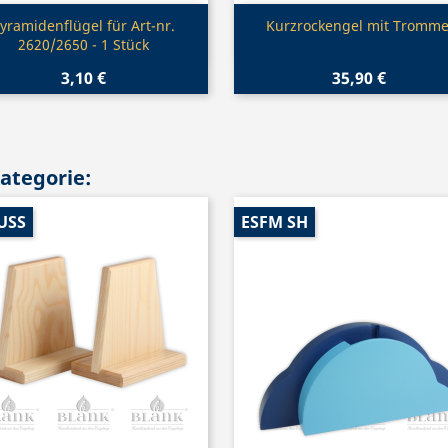
Vorschau
Vorschau


yramidenflügel für Art-nr.
Kurzrockengel mit Tromme
2620/2650 - 1 Stück
3,10 €
35,90 €
Kategorie:
USS
ESFM SH