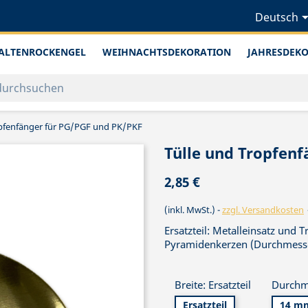
Deutsch
ALTENROCKENGEL
WEIHNACHTSDEKORATION
JAHRESDEK
opfenfänger für PG/PGF und PK/PKF
Tülle und Tropfen
2,85 €
(inkl. MwSt.)
zzgl. Versandkosten
Ersatzteil: Metalleinsatz und
Pyramidenkerzen (Durchmess
Breite: Ersatzteil
Durchm
Ersatzteil
14 m