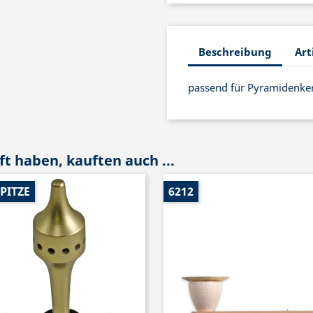
Beschreibung
Art
passend für Pyramidenke
t haben, kauften auch ...
PITZE
6212