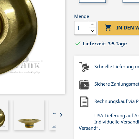
Menge

IN DEN

Lieferzeit: 3-5 Tage
Schnelle Lieferung 
Sichere Zahlungsme
Rechnungskauf via P

USA Lieferung auf A
Individuelle Versand
Versand“.