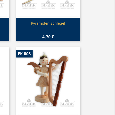
Vorschau

Pyramiden Schlegel
4,70 €
EK 008