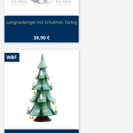
Vorschau

Langrockengel mit Schalmei, farbig
39,90 €
WBF