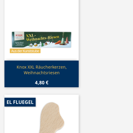
Vorschau

Knox XXL Räucherkerzen,
Weihnachtsriesen
4,80 €
EL FLUEGEL