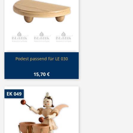
Vorschau

Podest passend für LE 030
15,70 €
EK 049