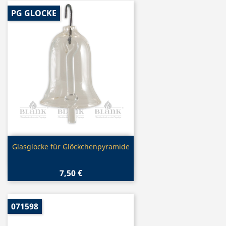
PG GLOCKE
Vorschau

Glasglocke für Glöckchenpyramide
7,50 €
071598