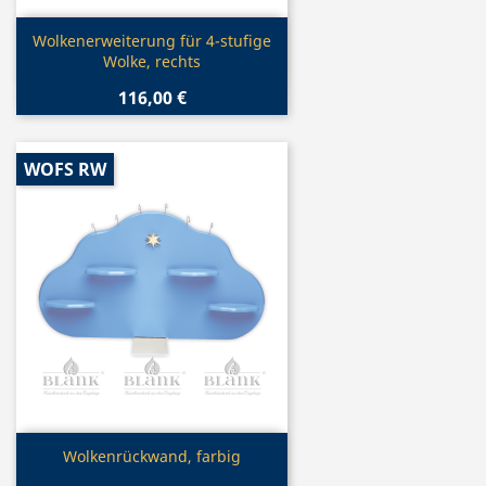
Vorschau

Wolkenerweiterung für 4-stufige
Wolke, rechts
116,00 €
WOFS RW
Vorschau

Wolkenrückwand, farbig