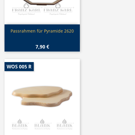
Vorschau

Passrahmen für Pyramide 2620
7,90 €
WOS 005 R