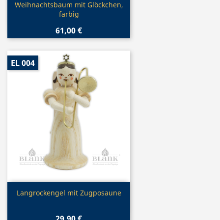
Vorschau

Weihnachtsbaum mit Glöckchen,
farbig
61,00 €
EL 004
Vorschau

Langrockengel mit Zugposaune
29,90 €