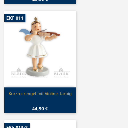
EKF 011
Vorschau

Kurzrockengel mit Violine, farbig
44,90 €
EKF 013-2