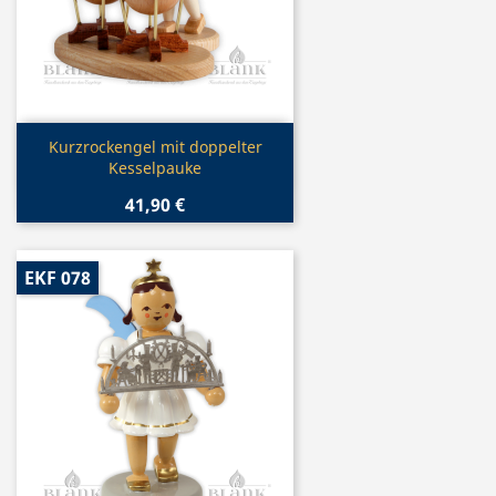
Vorschau

Kurzrockengel mit doppelter
Kesselpauke
41,90 €
EKF 078