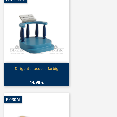
Vorschau

Dirigentenpodest, farbig
44,90 €
P 030N