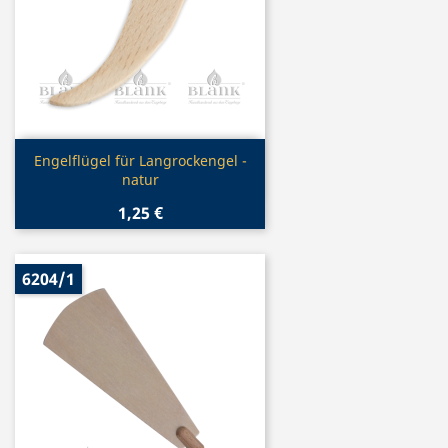
Vorschau

Engelflügel für Langrockengel -
natur
1,25 €
6204/1