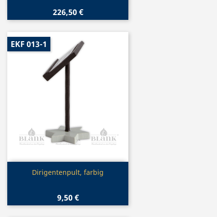
226,50 €
EKF 013-1
Vorschau

Dirigentenpult, farbig
9,50 €