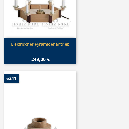
Vorschau

Elektrischer Pyramidenantrieb
249,00 €
6211