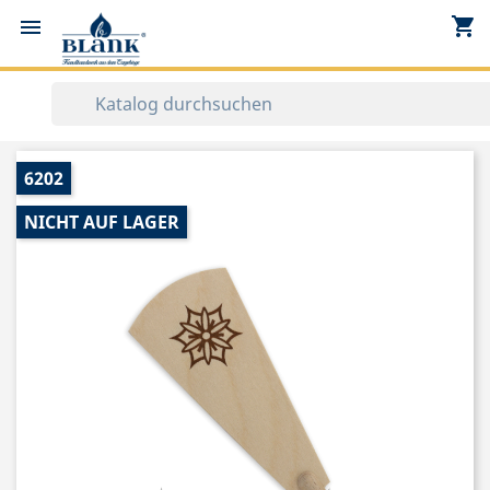
shopping_cart


6202
NICHT AUF LAGER