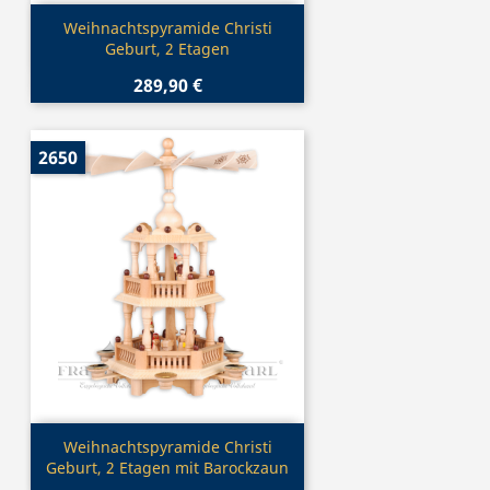
Vorschau

Weihnachtspyramide Christi
Geburt, 2 Etagen
289,90 €
2650
Vorschau

Weihnachtspyramide Christi
Geburt, 2 Etagen mit Barockzaun