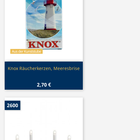
Vorschau

Knox Räucherkerzen, Meeresbrise
2,70 €
2600