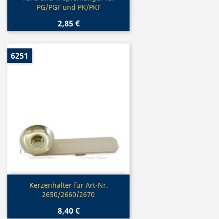
PG/PGF und PK/PKF
2,85 €
6251
Vorschau

Kerzenhalter für Art-Nr.
2650/2660/2670
8,40 €