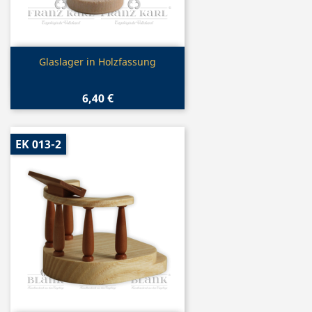
Vorschau

Glaslager in Holzfassung
6,40 €
EK 013-2