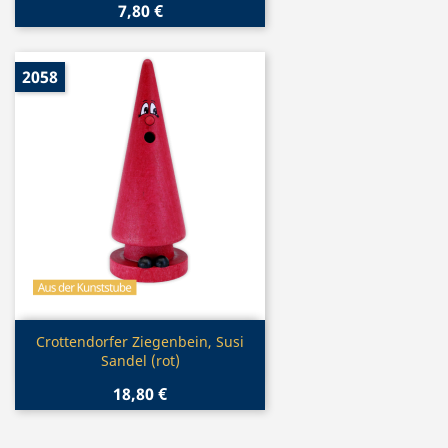
7,80 €
2058
Vorschau

Crottendorfer Ziegenbein, Susi
Sandel (rot)
18,80 €