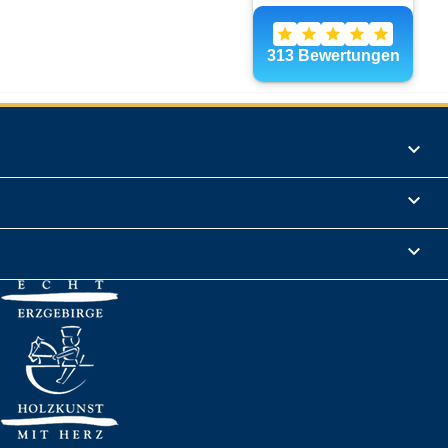
Produkte

Informationen

Rechtliches
