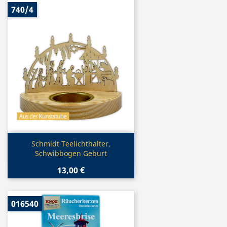
740/4
Vorschau

Schmidt Teelichthalter,
Schwibbogen Geburt
13,00 €
016540