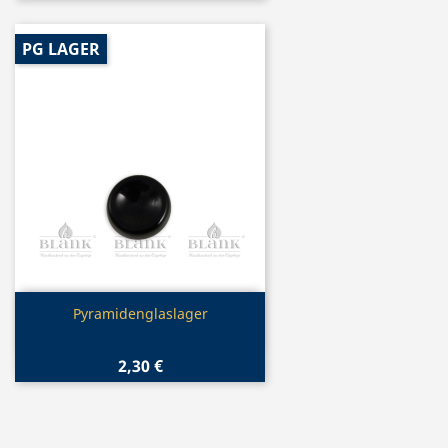
PG LAGER
Vorschau

Pyramidenglaslager
2,30 €