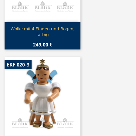
Vorschau

Wolke mit 4 Etagen und Bogen,
farbig
249,00 €
EKF 020-3