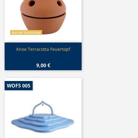
Vorschau

Knox Terracotta Feuertopf
9,00 €
WOFS 005