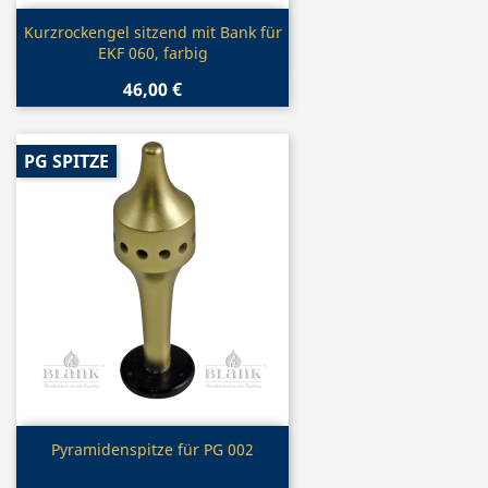
Vorschau

Kurzrockengel sitzend mit Bank für
EKF 060, farbig
46,00 €
PG SPITZE
Vorschau

Pyramidenspitze für PG 002