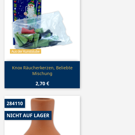
Vorschau

Knox Räucherkerzen, Beliebte
Mischung
2,70 €
284110
NICHT AUF LAGER