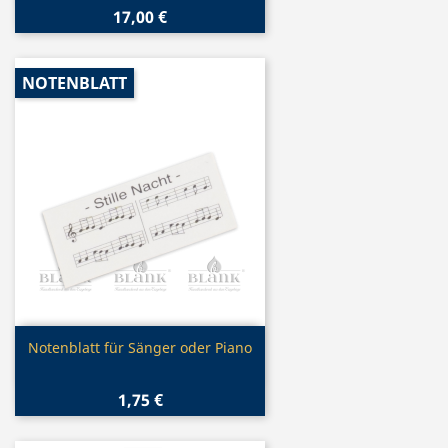
17,00 €
NOTENBLATT
Vorschau

Notenblatt für Sänger oder Piano
1,75 €