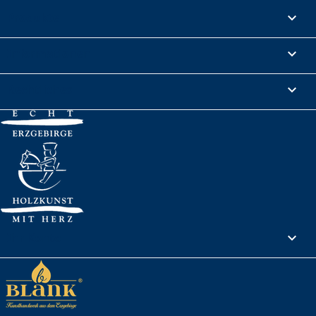
Produkte

Informationen

Rechtliches

Ihr Konto
