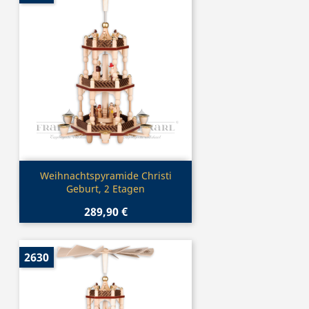
Vorschau

Weihnachtspyramide Christi
Geburt, 2 Etagen
289,90 €
2630