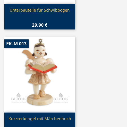
Vorschau

Unterbauteile für Schwibbogen
29,90 €
EK-M 013
Vorschau

Kurzrockengel mit Märchenbuch