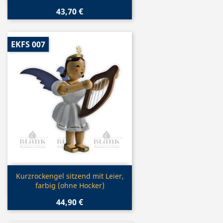
43,70 €
EKFS 007
Vorschau

Kurzrockengel sitzend mit Leier,
farbig (ohne Hocker)
44,90 €