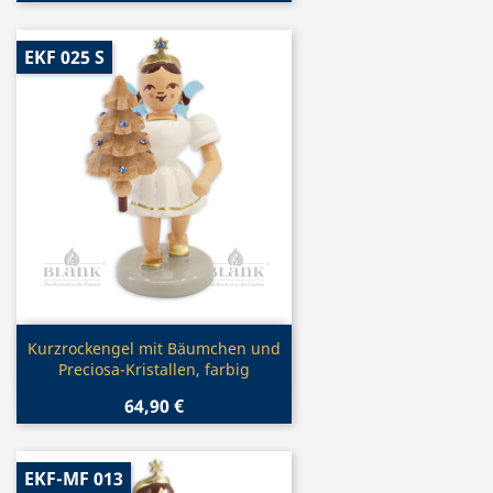
EKF 025 S
Vorschau

Kurzrockengel mit Bäumchen und
Preciosa-Kristallen, farbig
64,90 €
EKF-MF 013