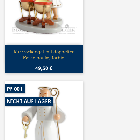
Vorschau

Kurzrockengel mit doppelter
Kesselpauke, farbig
49,50 €
PF 001
NICHT AUF LAGER