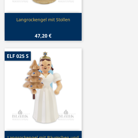
Vorschau

Langrockengel mit Stollen
47,20 €
ELF 025 S
Vorschau
Langrockengel mit Bäumchen und