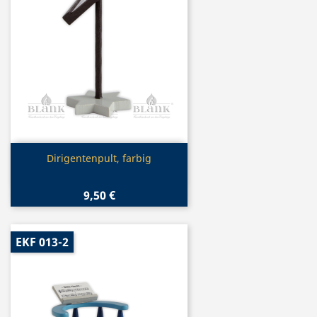
Vorschau

Dirigentenpult, farbig
9,50 €
EKF 013-2