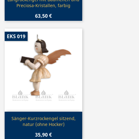

Preciosa-Kristallen, farbig
63,50 €
EKS 019
Vorschau

Sänger-Kurzrockengel sitzend,
natur (ohne Hocker)
35,90 €