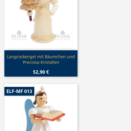
Vorschau

Langrockengel mit Bäumchen und
Preciosa-Kristallen
52,90 €
ELF-MF 013