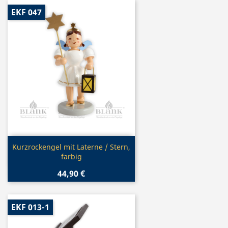
EKF 047
Vorschau

Kurzrockengel mit Laterne / Stern,
farbig
44,90 €
EKF 013-1