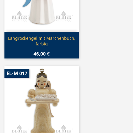
Vorschau

Langrockengel mit Märchenbuch,
farbig
46,00 €
EL-M 017