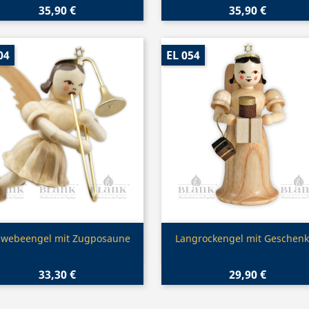
35,90 €
35,90 €
04
EL 054
Vorschau
Vorschau


hwebeengel mit Zugposaune
Langrockengel mit Geschen
33,30 €
29,90 €