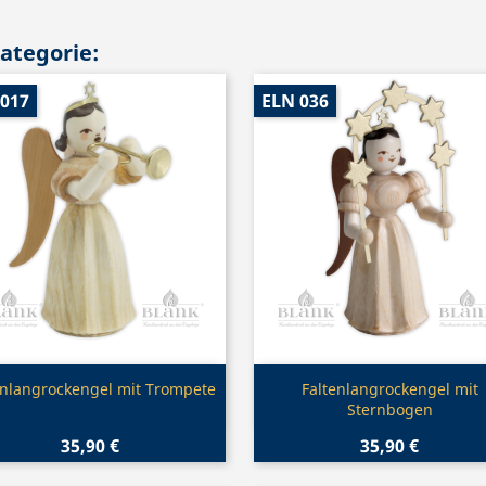
Kategorie:
 017
ELN 036
Vorschau
Vorschau


enlangrockengel mit Trompete
Faltenlangrockengel mit
Sternbogen
35,90 €
35,90 €