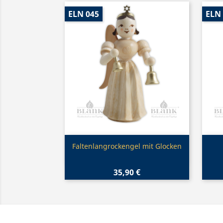
ELN 045
ELN
Vorschau

Faltenlangrockengel mit Glocken
35,90 €