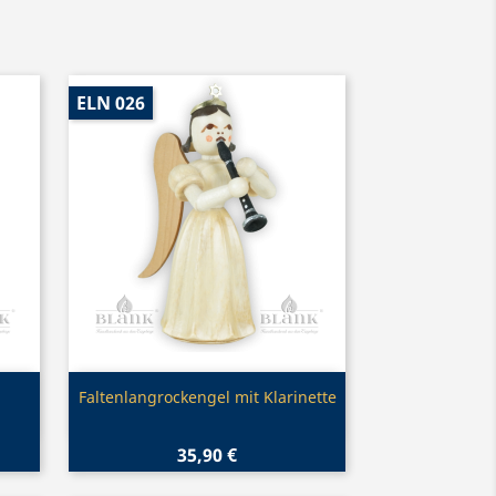
ELN 026
Vorschau

Faltenlangrockengel mit Klarinette
35,90 €