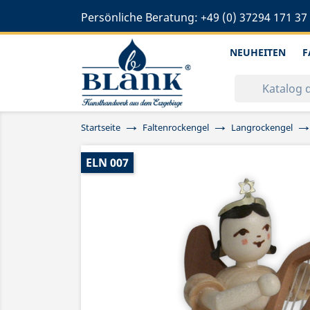
Persönliche Beratung:
+49 (0) 37294 171 37
NEUHEITEN
F
Startseite
Faltenrockengel
Langrockengel
ELN 007