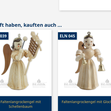
t haben, kauften auch ...
 039
ELN 045
Vorschau
Vorschau


Faltenlangrockengel mit
Faltenlangrockengel mit Gloc
Schellenbaum