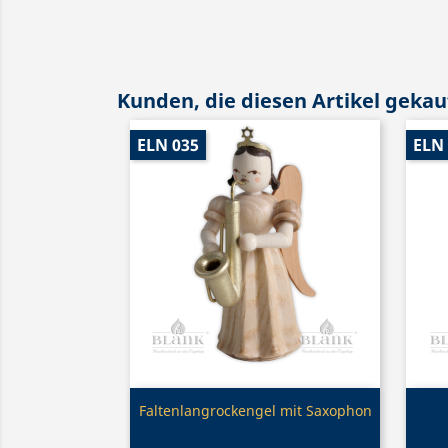
Kunden, die diesen Artikel gekauf
ELN 035
ELN
Vorschau

Faltenlangrockengel mit Saxophon