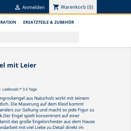
shopping_cart


Warenkorb
(0)
Anmelden
ORATION
ERSATZTEILE & ZUBEHÖR
l mit Leier
Lieferzeit:* 3-5 Tage
angrockengel aus Naturholz wirkt mit seinem
tlich. Die Maserung auf dem Kleid kommt
anders zur Geltung und macht so jede Figur zu
k.Der Engel spielt konzentriert auf einer
t damit das große Engelorchester aus dem Hause
darbeit mit viel Liebe zu Detail direkt im