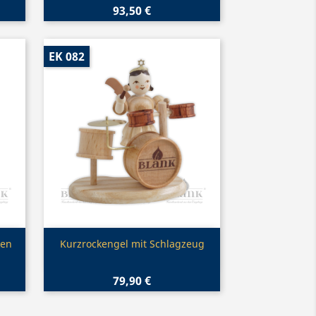
93,50 €
EK 082
Vorschau

ken
Kurzrockengel mit Schlagzeug
79,90 €