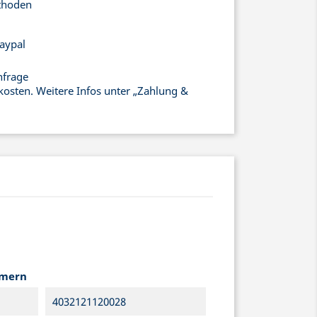
thoden
aypal
nfrage
kosten. Weitere Infos unter „Zahlung &
mmern
4032121120028