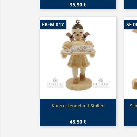
35,90 €
EK-M 017
SE 0
Vorschau

Kurzrockengel mit Stollen
Sc
48,50 €