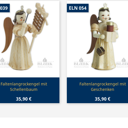
 039
ELN 054
Vorschau
Vorschau


Faltenlangrockengel mit
Faltenlangrockengel mit
Schellenbaum
Geschenken
35,90 €
35,90 €