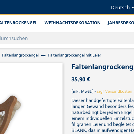
Deutsch
ALTENROCKENGEL
WEIHNACHTSDEKORATION
JAHRESDEK
Faltenlangrockengel
Faltenlangrockengel mit Leier
Faltenlangrockenge
35,90 €
(inkl. MwSt.)
zzgl. Versandkosten
Dieser handgefertigte Faltenl
langen Gewand besonders fes
naturbedingt bei jedem Engel 
einem individuellen Einzelstüc
filigranen Leier und begleite
BLANK, das in aufwendiger Han