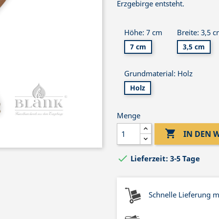
Erzgebirge entsteht.
Höhe: 7 cm
Breite: 3,5 
7 cm
3,5 cm
Grundmaterial: Holz
Holz
Menge

IN DEN

Lieferzeit: 3-5 Tage
Schnelle Lieferung 