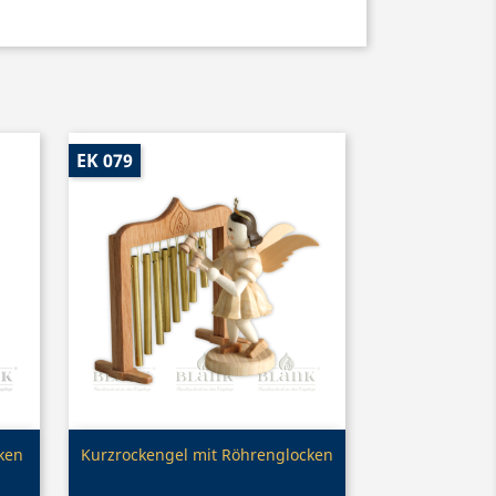
EK 079
Vorschau

ken
Kurzrockengel mit Röhrenglocken