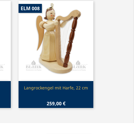
ELM 008
Vorschau

Langrockengel mit Harfe, 22 cm
259,00 €