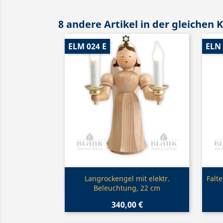
8 andere Artikel in der gleichen 
ELM 024 E
ELN
Vorschau

Langrockengel mit elektr.
Falt
Beleuchtung, 22 cm
340,00 €